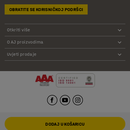
OBRATITE SE KORISNIČKOJ PODRŠCI
Otkriti više
O AJ proizvodima
Uvjeti prodaje
DODAJ U KOŠARICU