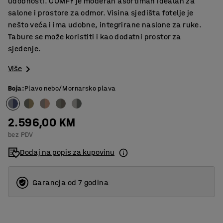
udobnosti. COMFY je moderan asortiman idealan za
salone i prostore za odmor. Visina sjedišta fotelje je
nešto veća i ima udobne, integrirane naslone za ruke.
Tabure se može koristiti i kao dodatni prostor za
sjedenje.
Više
Boja
:
Plavo nebo/Mornarsko plava
2.596,00 KM
bez PDV
Dodaj na popis za kupovinu
Garancja od 7 godina