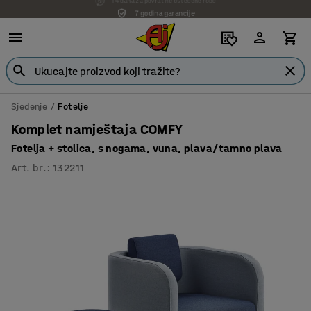
7 godina garancije
Sjedenje
Fotelje
Komplet namještaja COMFY
Fotelja + stolica, s nogama, vuna, plava/tamno plava
Art. br.
:
132211