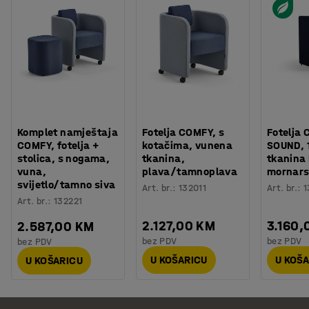
Komplet namještaja
Fotelja COMFY, s
Fotelja 
COMFY, fotelja +
kotačima, vunena
SOUND, 1
stolica, s nogama,
tkanina,
tkanina
vuna,
plava/tamnoplava
mornars
svijetlo/tamno siva
Art. br.
:
132011
Art. br.
:
1
Art. br.
:
132221
2.127,00 KM
3.160,
2.587,00 KM
bez PDV
bez PDV
bez PDV
U KOŠARICU
U KOŠ
U KOŠARICU