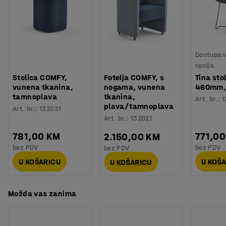
COMFY ima integrirane naslone za ruke koji pružaju
Sastav
:
88% Vuna/12% Poliamid
potporu vašim rukama - što je izuzetno važno ako je
Izdržljivost
:
100000
Md
koristite dulje vrijeme. Podnožje naslonjača COMFY u
Potreban broj osoba
:
1
obliku potkove olakšava pristup podu za lako čišćenje.
Procjena vremena
:
5
Min
Dostupan 
Težina
:
36
kg
Fotelja od vune COMFY je testirana u skladu s EN16139.
opcija
Montaža
:
Dolazi sastavljeno
Fotelja COMFY je presvučena izdržljivom vunenom
Stolica COMFY,
Fotelja COMFY, s
Tina stol
Testirano
:
EN 16139
tkaninom koja udovoljava Möbelfakta zahtjevima
vunena tkanina,
nogama, vunena
460mm, 
tamnoplava
tkanina,
(švedski sustav referenciranja i označavanja
Art. br.
:
1
plava/tamnoplava
Art. br.
:
132031
namještaja).
Art. br.
:
132021
781,00 KM
771,0
2.150,00 KM
bez PDV
bez PDV
bez PDV
U KOŠARICU
U KOŠ
U KOŠARICU
Možda vas zanima