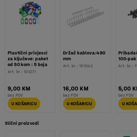
Plastični privjesci
Držač kablova:490
Pribadač
za ključeve: paket
mm
100-pak
od 50 kom : 5 boja
Art. br.
:
151042
Art. br.
:
1
Art. br.
:
101271
9,00 KM
16,00 KM
5,00 
bez PDV
bez PDV
bez PDV
U KOŠARICU
U KOŠARICU
U KOŠ
Slični proizvodi