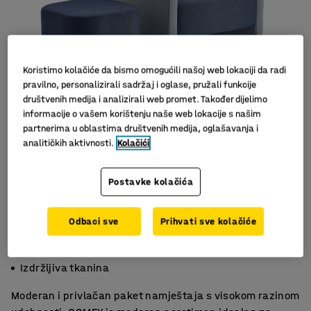
Koristimo kolačiće da bismo omogućili našoj web lokaciji da radi
pravilno, personalizirali sadržaj i oglase, pružali funkcije
društvenih medija i analizirali web promet. Također dijelimo
informacije o vašem korištenju naše web lokacije s našim
partnerima u oblastima društvenih medija, oglašavanja i
analitičkih aktivnosti.
Kolačići
Slični proizvodi
Postavke kolačića
Odbaci sve
Prihvati sve kolačiće
Fleksibilna fotelja sa stolicom
Višenamjenski komplet
Izdržljiva tkanina
Moderan i privlačan paket namještaja s visokom razinom