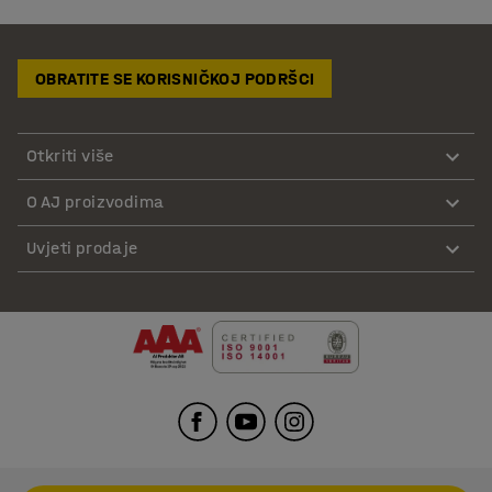
OBRATITE SE KORISNIČKOJ PODRŠCI
Otkriti više
O AJ proizvodima
Uvjeti prodaje