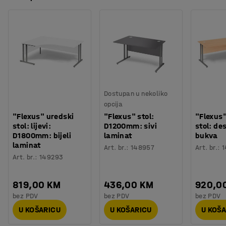
Dostupan u nekoliko
opcija
"Flexus" uredski
"Flexus" stol:
"Flexus"
stol: lijevi:
D1200mm: sivi
stol: de
D1800mm: bijeli
laminat
bukva
laminat
Art. br.
:
148957
Art. br.
:
1
Art. br.
:
149293
819,00 KM
436,00 KM
920,0
bez PDV
bez PDV
bez PDV
U KOŠARICU
U KOŠARICU
U KOŠ