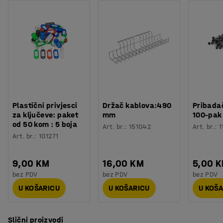
Plastični privjesci
Držač kablova:490
Pribadač
za ključeve: paket
mm
100-pak
od 50 kom : 5 boja
Art. br.
:
151042
Art. br.
:
1
Art. br.
:
101271
9,00 KM
16,00 KM
5,00 
bez PDV
bez PDV
bez PDV
U KOŠARICU
U KOŠARICU
U KOŠ
Slični proizvodi