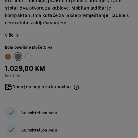
Stol ima L postolje, praktičnu ploču s prednje strane
stola i dva otvora za kablove. Mobilan ladičar je
kompaktan. Ima kotače za lakše premještanje i ladice s
centralnim zaključavanjem.
Više
Boja površine ploče
:
Siva
1.029,00 KM
bez PDV
Dodaj na popis za kupovinu
Suunnittelupalvelu
Suunnittelupalvelu