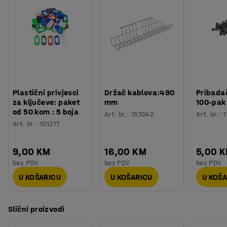
Plastični privjesci
Držač kablova:490
Pribadač
za ključeve: paket
mm
100-pak
od 50 kom : 5 boja
Art. br.
:
151042
Art. br.
:
1
Art. br.
:
101271
9,00 KM
16,00 KM
5,00 
bez PDV
bez PDV
bez PDV
U KOŠARICU
U KOŠARICU
U KOŠ
Slični proizvodi