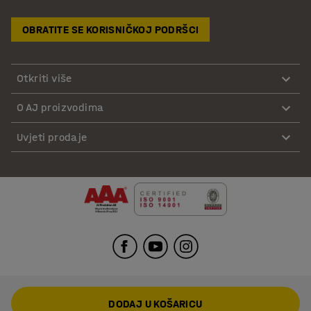
OBRATITE SE KORISNIČKOJ PODRŠCI
Otkriti više
O AJ proizvodima
Uvjeti prodaje
DODAJ U KOŠARICU