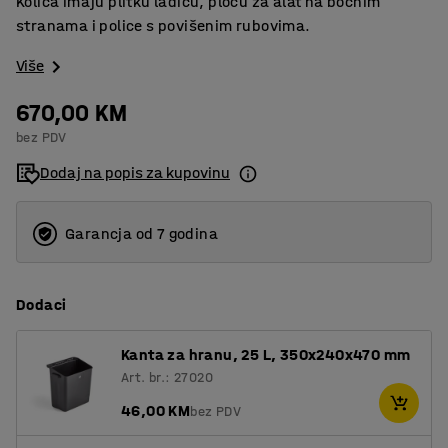
Kolica imaju plitku ladicu, ploču za alat na bočnim
stranama i police s povišenim rubovima.
Više
670,00 KM
bez PDV
Dodaj na popis za kupovinu
Garancja od 7 godina
Dodaci
Kanta za hranu, 25 L, 350x240x470 mm
Art. br.: 27020
46,00 KM
bez PDV