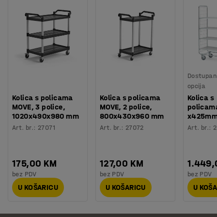
Dostupan 
opcija
Kolica s policama
Kolica s policama
Kolica s
MOVE, 3 police,
MOVE, 2 police,
policam
1020x490x980 mm
800x430x960 mm
x425mm:
Art. br.
:
27071
Art. br.
:
27072
Art. br.
:
2
175,00 KM
127,00 KM
1.449
bez PDV
bez PDV
bez PDV
U KOŠARICU
U KOŠARICU
U KOŠ