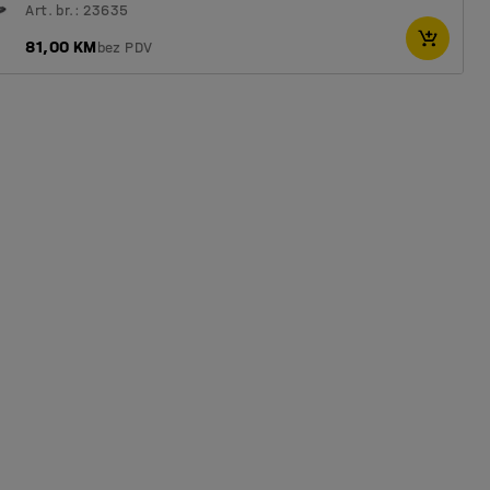
Art. br.: 23635
81,00 KM
bez PDV