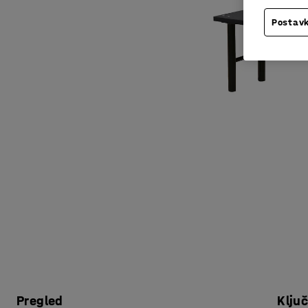
Postavk
Pregled
Klju