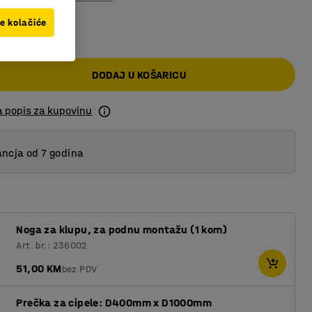
 KM
ve kolačiće
DODAJ U KOŠARICU
a popis za kupovinu
ncja od 7 godina
Noga za klupu, za podnu montažu (1 kom)
Art. br.: 236002
51,00 KM
bez PDV
Prečka za cipele: D400mm x D1000mm