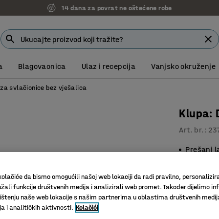
14 dana za povrat ne oštećene robe
a
Blagovaonica
Ulaz i recepcija
Vanjsko okruženje
za svlačionice bez vješalica
Klupa:
Art. br.
:
23
Prešani l
Okvir od 
Čvrsta i i
olačiće da bismo omogućili našoj web lokaciji da radi pravilno, personalizira
žali funkcije društvenih medija i analizirali web promet. Također dijelimo in
Dužina (mm)
štenju naše web lokacije s našim partnerima u oblastima društvenih medij
 i analitičkih aktivnosti.
Kolačići
1000