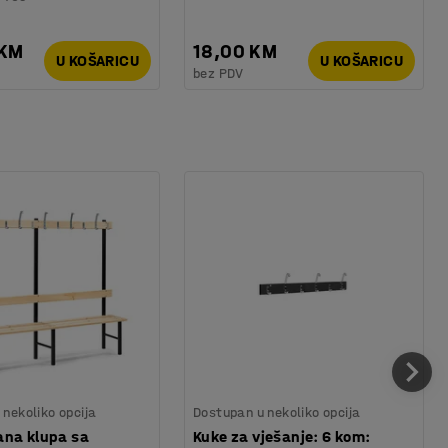
 KM
18,00 KM
U KOŠARICU
U KOŠARICU
bez PDV
nekoliko opcija
Dostupan u nekoliko opcija
ana klupa sa
Kuke za vješanje: 6 kom: