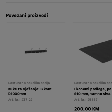
Materijal
:
Laminat
Ispis stranice
Specifikacija materijala
:
Lamicolor - 0202
Boja okvira ormara
:
Crna
Povezani proizvodi
Preuzmite upute za održavanjen
Materijal okvira
:
Čelik
Potreban broj osoba
:
1
Preuzmite upute za montažu
Procjena vremena
:
20
Min
Preuzmite upute za montažu
Težina
:
13,1
kg
Montaža
:
Dolazi nesastavljeno
Testirano
:
EN 16139:2013, EN 1022:2018
Dostupan u nekoliko opcija
Dostupan u nekoliko opc
Kuke za vješanje: 6 kom:
Ekonomi podloga, po
D1000mm
910 mm, tamno siva
Art. br.
:
237122
Art. br.
:
25857
200,00 KM