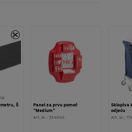
ija
 metru, Š
Panel za prvu pomoć
Sklopiva 
"Medium"
odjeću
Art. br.
:
334040
Art. br.
:
17