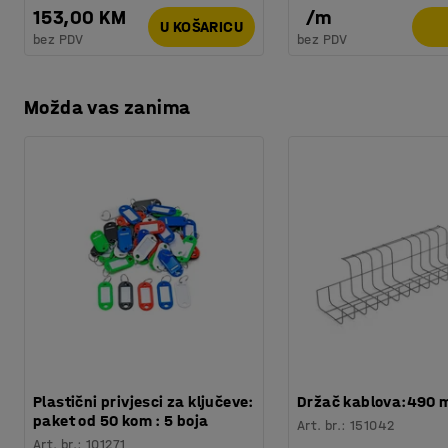
153,00 KM
/
m
U KOŠARICU
bez PDV
bez PDV
Možda vas zanima
Plastični privjesci za ključeve:
Držač kablova:490
paket od 50 kom : 5 boja
Art. br.
:
151042
Art. br.
:
101271