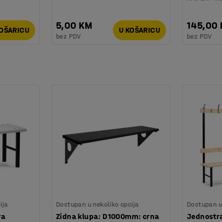
5,00 KM
145,00
KOŠARICU
U KOŠARICU
bez PDV
bez PDV
ija
Dostupan u nekoliko opcija
Dostupan u 
va
Zidna klupa: D1000mm: crna
Jednostr