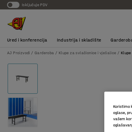
Isključuje PDV
Ured i konferencija
Industrija i skladište
Garderob
AJ Proizvodi
Garderoba
Klupe za svlačionice i vješalice
Klupe 
Koristimo k
oglase, pru
vašem kori
oglašavanja