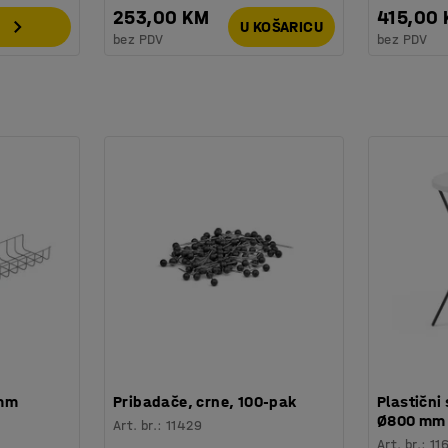
253,00 KM
415,00
U KOŠARICU
bez PDV
bez PDV
 mm
Pribadače, crne, 100-pak
Plastični 
Ø800 mm
Art. br.
:
11429
Art. br.
:
11