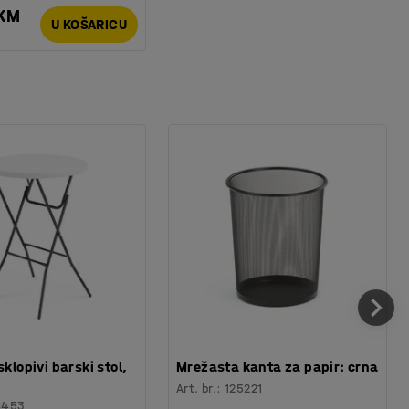
 KM
U KOŠARICU
sklopivi barski stol,
Mrežasta kanta za papir: crna
Art. br.
:
125221
6453