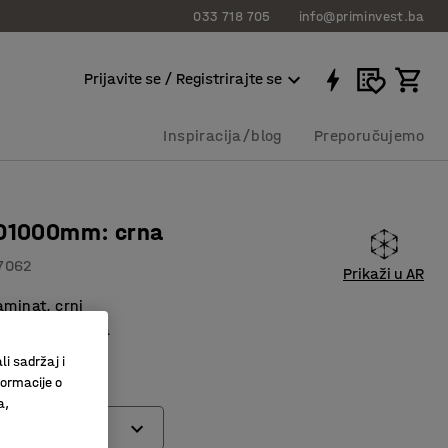
033 718 705
info@priminvest.ba
Prijavite se / Registrirajte se
Inspiracija/blog
Preporučujemo
 D1000mm: crna
7062
Prikaži u AR
aminat, crni
cjevastog čelika
zdržljiva
li sadržaj i
formacije o
a,