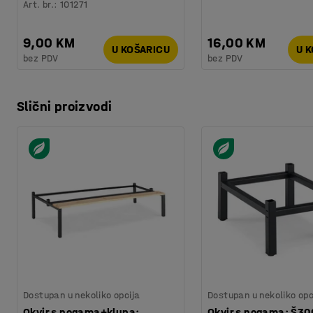
Art. br.
:
101271
9,00 KM
16,00 KM
U KOŠARICU
U 
bez PDV
bez PDV
Slični proizvodi
Dostupan u nekoliko opcija
Dostupan u nekoliko opc
Okvir s nogama+klupa:
Okvir s nogama: Š3