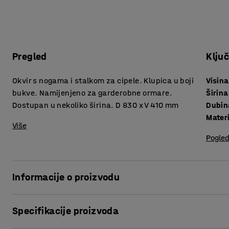
Pregled
Klju
Okvir s nogama i stalkom za cipele. Klupica u boji
Visina
bukve. Namijenjeno za garderobne ormare.
Širina
Dostupan u nekoliko širina. D 830 x V 410 mm
Dubin
Materi
Više
Pogled
Informacije o proizvodu
.
Specifikacije proizvoda