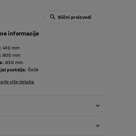
Slični proizvodi
čne informacije
:
410
mm
:
800
mm
a
:
830
mm
jal postolja
:
Čelik
ajte više detalja