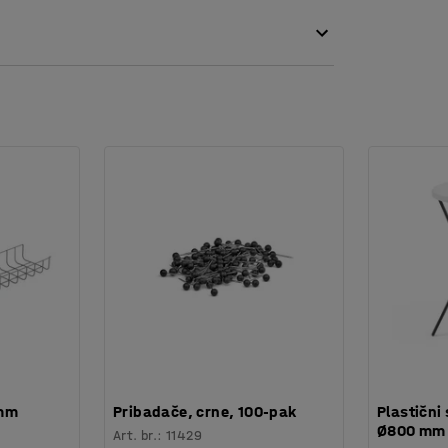
105
 mm
Pribadače, crne, 100-pak
Plastični 
Ø800 mm
Art. br.
:
11429