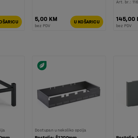
Art. br.
:
11
5,00 KM
145,00
KOŠARICU
U KOŠARICU
bez PDV
bez PDV
ija
Dostupan u nekoliko opcija
00mm
Postolje: Š1200mm
Postolje,