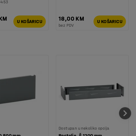
6453
 KM
18,00 KM
U KOŠARICU
U KOŠARICU
bez PDV
Dostupan u nekoliko opcija
 D 500 mm
Postolje, Š 1200 mm