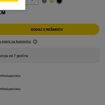
KM
DODAJ U KOŠARICU
a popis za kupovinu
ncja od 7 godina
nittelupalvelu
nittelupalvelu