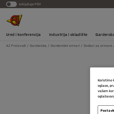
Isključuje PDV
Ured i konferencija
Industrija i skladište
Garderob
AJ Proizvodi
Garderoba
Garderobni ormari
Dodaci za ormare
Koristimo k
oglase, pru
vašem kori
oglašavanja
Postavk