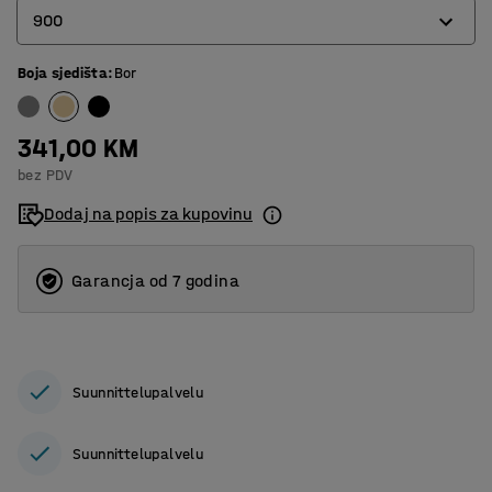
900
Boja sjedišta
:
Bor
600
800
341,00 KM
900
bez PDV
1200
Dodaj na popis za kupovinu
Garancja od 7 godina
Suunnittelupalvelu
Suunnittelupalvelu