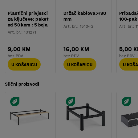
Byggvarubedömd ID: 149889 / 150105
Plastični privjesci
Držač kablova:490
Pribadač
za ključeve: paket
mm
100-pak
od 50 kom : 5 boja
Art. br.
:
151042
Art. br.
:
1
Art. br.
:
101271
9,00 KM
16,00 KM
5,00 
bez PDV
bez PDV
bez PDV
U KOŠARICU
U KOŠARICU
U KOŠ
Slični proizvodi