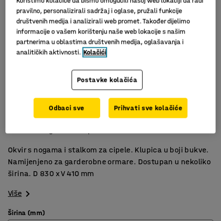
Koristimo kolačiće da bismo omogućili našoj web lokaciji da radi
pravilno, personalizirali sadržaj i oglase, pružali funkcije
društvenih medija i analizirali web promet. Također dijelimo
informacije o vašem korištenju naše web lokacije s našim
partnerima u oblastima društvenih medija, oglašavanja i
analitičkih aktivnosti.
Kolačići
Postavke kolačića
Odbaci sve
Prihvati sve kolačiće
Slični proizvodi
Okvir s nogama + klupica + stalak za obuću
Okvir s nogama i stalkom za cipele. Klupica u boji bukve.
Namijenjeno za garderobne ormare. Dostupan u nekoliko
širina. D 830 x V 410 mm
Više
Širina (mm)