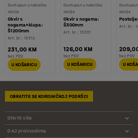
Dostupan u nekoliko
Dostupan u nekoliko
Dostupan 
opcija
opcija
opcija
Okvir s
Okvir s nogama:
Postolj
nogama+klupa:
Š300mm
Art. br.
:
1
Š1200mm
Art. br.
:
13301
Art. br.
:
13312
126,00 KM
209,0
231,00 KM
bez PDV
bez PDV
bez PDV
U KOŠARICU
U KOŠ
U KOŠARICU
OBRATITE SE KORISNIČKOJ PODRŠCI
Otkriti više
O AJ proizvodima