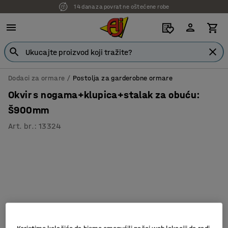
14 dana za povrat ne oštećene robe
Dodaci za ormare
Postolja za garderobne ormare
Okvir s nogama+klupica+stalak za obuću:
Š900mm
Art. br.
:
13324