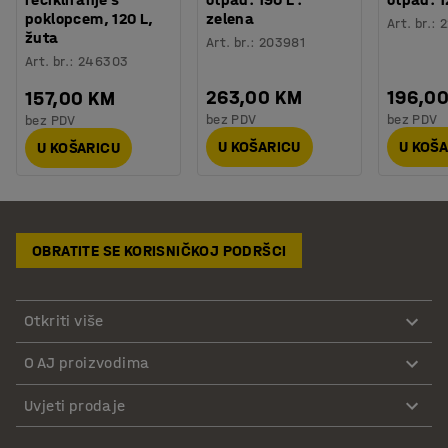
poklopcem, 120 L,
zelena
Art. br.
:
2
žuta
Art. br.
:
203981
Art. br.
:
246303
263,00 KM
196,0
157,00 KM
bez PDV
bez PDV
bez PDV
U KOŠARICU
U KOŠ
U KOŠARICU
OBRATITE SE KORISNIČKOJ PODRŠCI
Otkriti više
O AJ proizvodima
Uvjeti prodaje