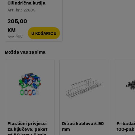
Cilindrična kutija
Art. br.
:
22885
205,00
KM
U KOŠARICU
bez PDV
Možda vas zanima
Plastični privjesci
Držač kablova:490
Pribadač
za ključeve: paket
mm
100-pak
od 50 kom : 5 boja