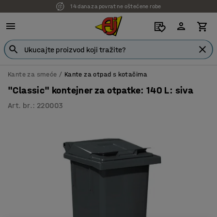
14 dana za povrat ne oštećene robe
Kante za smeće
Kante za otpad s kotačima
"Classic" kontejner za otpatke: 140 L: siva
Art. br.
:
220003