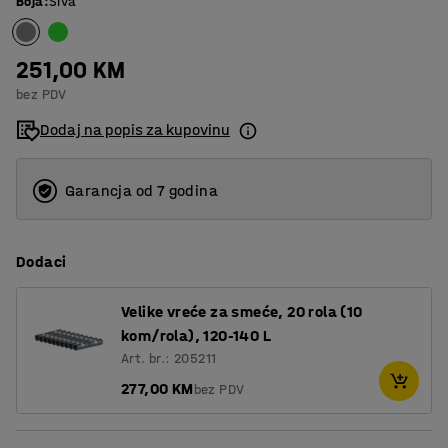
Boja
:
Siva
251,00 KM
bez PDV
Dodaj na popis za kupovinu
Garancja od 7 godina
Dodaci
Velike vreće za smeće, 20 rola (10
kom/rola), 120-140 L
Art. br.: 205211
277,00 KM
bez PDV