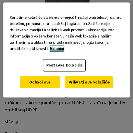
Koristimo kolačiće da bismo omogućili našoj web lokaciji da radi
pravilno, personalizirali sadržaj i oglase, pružali funkcije
društvenih medija i analizirali web promet. Također dijelimo
informacije o vašem korištenju naše web lokacije s našim
partnerima u oblastima društvenih medija, oglašavanja i
analitičkih aktivnosti.
Kolačići
Slični proizvodi
Postavke kolačića
AFNOR standard
Lako se pomiče i prazni
Odbaci sve
Prihvati sve kolačiće
Ručka s jednostavnim rukovanjem
Kanta za otpad s dva velika gumena kotača i praktičnom
ručkom. Lako se pomiče, prazni i čisti. Izrađena je od UV-
stabilnog HDPE.
Više