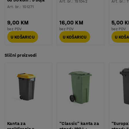
Art. br.
:
151042
Art. br.
:
1
Art. br.
:
101271
9,00 KM
16,00 KM
5,00 
bez PDV
bez PDV
bez PDV
U KOŠARICU
U KOŠARICU
U KOŠ
Slični proizvodi
Kanta za
"Classic" kanta za
"Europa
recikliranje s
otpad: 190 L :
otpad: 1