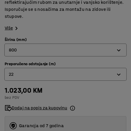
reflektirajućim rubom za unutarnje i vanjsko korištenje.
Isporučuje se s nosačima za montažu na zidove ili
stupove.
Više
Širina (mm)
800
Preporučeno odstojanje (m)
600
22
800
1.023,00 KM
12
bez PDV
22
Dodaj na popis za kupovinu
Garancja od 7 godina