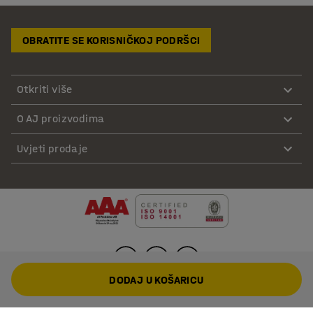
OBRATITE SE KORISNIČKOJ PODRŠCI
Otkriti više
O AJ proizvodima
Uvjeti prodaje
DODAJ U KOŠARICU