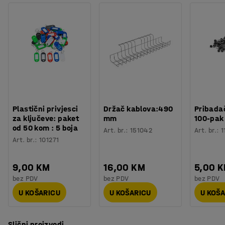
Preuzmite upute za održavanjen
Oblik
:
Pravokutna
Okvir ogledala je izrađen od ABS-a otpornog na udarce, a
Potreban broj osoba
:
1
vanjski rub od PVC-a. Ogledalo ima reflektirajuće
Procjena vremena
:
10
Min
dijelove na prednjoj strani za dodatnu vidljivost i ojačanu
Težina
:
11,31
kg
stražnju stranu. Dolazi s nosačima za montažu na
Montaža
:
Dolazi sastavljeno
zidove ili stupove.
Kvaliteta - Eko oznaka
:
GS
Plastični privjesci
Držač kablova:490
Pribadač
za ključeve: paket
mm
100-pak
od 50 kom : 5 boja
Art. br.
:
151042
Art. br.
:
1
Art. br.
:
101271
9,00 KM
16,00 KM
5,00 
bez PDV
bez PDV
bez PDV
U KOŠARICU
U KOŠARICU
U KOŠ
Slični proizvodi