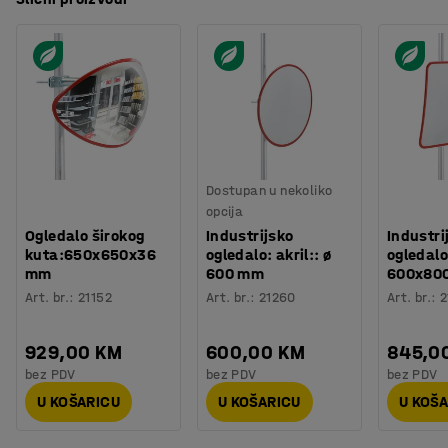
Dostupan u nekoliko
opcija
Ogledalo širokog
Industrijsko
Industri
kuta:650x650x36
ogledalo: akril:: ø
ogledalo:
mm
600 mm
600x80
Art. br.
:
21152
Art. br.
:
21260
Art. br.
:
2
929,00 KM
600,00 KM
845,0
bez PDV
bez PDV
bez PDV
U KOŠARICU
U KOŠARICU
U KOŠ