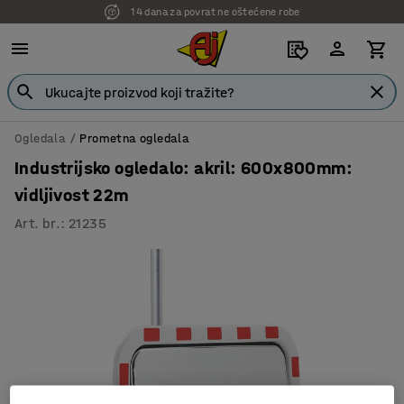
14 dana za povrat ne oštećene robe
7 godina garancije
Ogledala
Prometna ogledala
Industrijsko ogledalo: akril: 600x800mm:
vidljivost 22m
Art. br.
:
21235