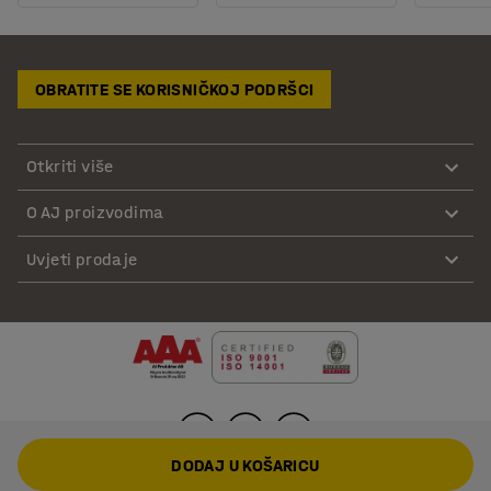
OBRATITE SE KORISNIČKOJ PODRŠCI
Otkriti više
O AJ proizvodima
Uvjeti prodaje
DODAJ U KOŠARICU