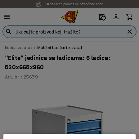
14 dana za povrat ne oštećene robe
7 godina garancije
Kolica za alat
Mobilni ladičari za alat
"Elite" jedinica sa ladicama: 6 ladica:
520x665x960
Art. br.
:
25639