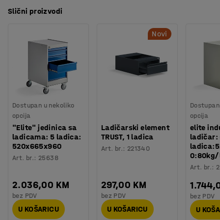
Slični proizvodi
Novi
Dostupan u nekoliko
Dostupan 
opcija
opcija
"Elite" jedinica sa
Ladičarski element
elite ind
ladicama: 5 ladica:
TRUST, 1 ladica
ladičar:
520x665x960
ladica:
Art. br.
:
221340
0:80kg/
Art. br.
:
25638
Art. br.
:
2
2.036,00 KM
297,00 KM
1.744,
bez PDV
bez PDV
bez PDV
U KOŠARICU
U KOŠARICU
U KOŠ