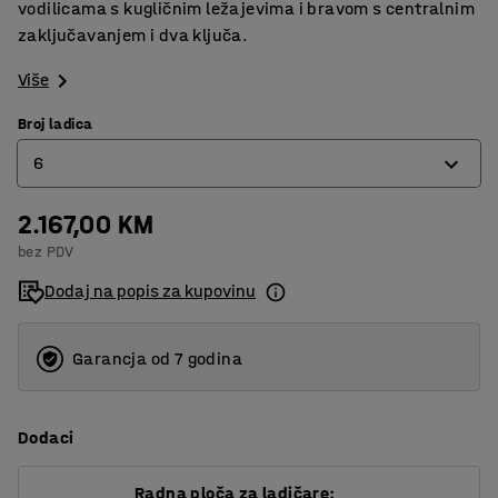
vodilicama s kugličnim ležajevima i bravom s centralnim
zaključavanjem i dva ključa.
Više
Broj ladica
6
2.167,00 KM
5
bez PDV
6
Dodaj na popis za kupovinu
Garancja od 7 godina
Dodaci
Radna ploča za ladičare: