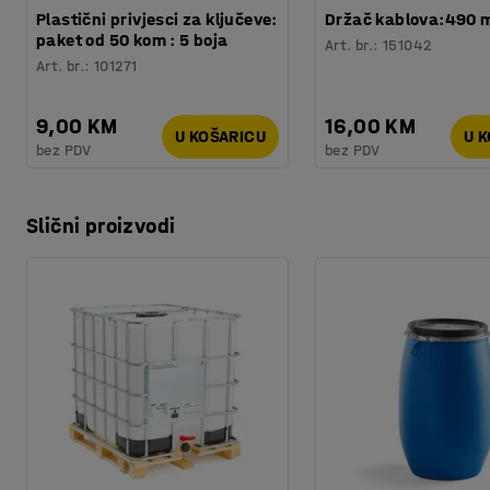
Plastični privjesci za ključeve:
Držač kablova:490
paket od 50 kom : 5 boja
Art. br.
:
151042
Art. br.
:
101271
9,00 KM
16,00 KM
U KOŠARICU
U 
bez PDV
bez PDV
Slični proizvodi