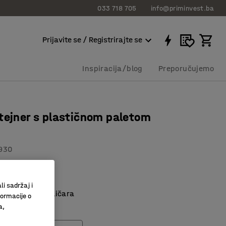
033 718 705
info@priminvest.ba
Prijavite se / Registrirajte se
Inspiracija/blog
Preporučujemo
tejner s plastičnom paletom
930
čnom paletom
eno
li sadržaj i
anje pomoću viličara
formacije o
a,