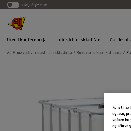
Isključuje PDV
Ured i konferencija
Industrija i skladište
Garderob
AJ Proizvodi
Industrija i skladište
Rukovanje kemikalijama
Pa
Koristimo k
oglase, pru
vašem kori
oglašavanja