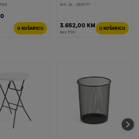
796
Art. br.
:
259771
00
3.652,00 KM
U KOŠARICU
U KOŠARICU
bez PDV