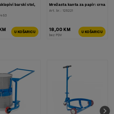
sklopivi barski stol,
Mrežasta kanta za papir: crna
Art. br.
:
125221
6453
 KM
18,00 KM
U KOŠARICU
U KOŠARICU
bez PDV