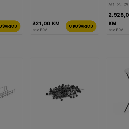
Art. br.
:
24
2.928,
321,00 KM
KM
KOŠARICU
U KOŠARICU
bez PDV
bez PDV