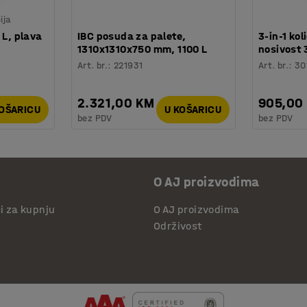
ija
 L, plava
IBC posuda za palete,
3-in-1 kol
1310x1310x750 mm, 1100 L
nosivost 
Art. br.
:
221931
Art. br.
:
30
2.321,00 KM
905,00
KOŠARICU
U KOŠARICU
bez PDV
bez PDV
O AJ proizvodima
či za kupnju
O AJ proizvodima
Održivost