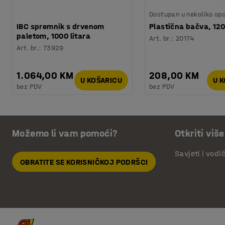
Dostupan u nekoliko opc
IBC spremnik s drvenom
Plastična bačva, 120
paletom, 1000 litara
Art. br.
:
20174
Art. br.
:
73929
1.064,00 KM
208,00 KM
U KOŠARICU
U 
bez PDV
bez PDV
Možemo li vam pomoći?
Otkriti više
Savjeti i vodi
OBRATITE SE KORISNIČKOJ PODRŠCI