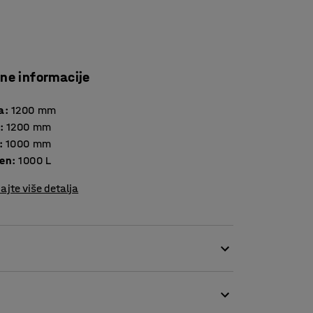
čne informacije
a
:
1200
mm
:
1200
mm
:
1000
mm
en
:
1000
L
ajte više detalja
 IBC tankvana će izdržati često i grubo
ranom, a također se može korisiti
e na većim farmama sa životinjama jer se