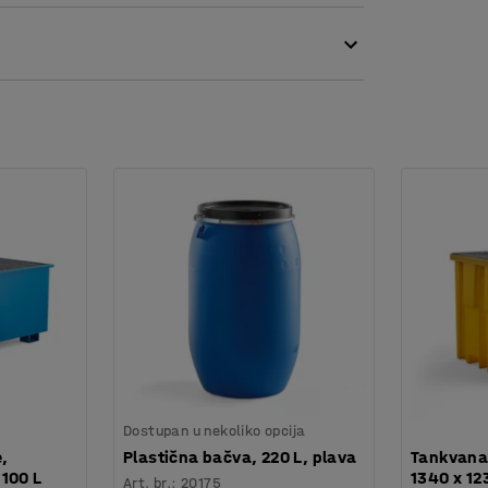
 je čini idealnom za premještanje na različite
 spremnik pun i kada je prazan.
Dostupan u nekoliko opcija
,
Plastična bačva, 220 L, plava
Tankvana 
100 L
1340 x 12
Art. br.
:
20175