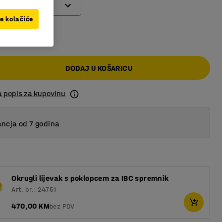
ve kolačiće
00 KM
DODAJ U KOŠARICU
a popis za kupovinu
ncja od 7 godina
Okrugli lijevak s poklopcem za IBC spremnik
Art. br.: 24751
470,00 KM
bez PDV