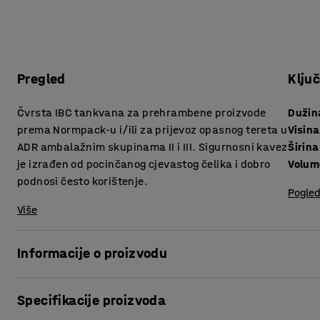
Pregled
Klju
Čvrsta IBC tankvana za prehrambene proizvode
Dužin
prema Normpack-u i/ili za prijevoz opasnog tereta u
Visina
ADR ambalažnim skupinama II i III. Sigurnosni kavez
Širina
je izrađen od pocinčanog cjevastog čelika i dobro
Volum
podnosi često korištenje.
Pogled
Više
Informacije o proizvodu
S vrlo izdržljivom konstrukcijom od pocinčanog čelika, ova
Specifikacije proizvoda
korištenje prilikom transporta. Idealan je za upotrebu s h
kemikalijama. Tankvana se može koristiti za punjenje vod