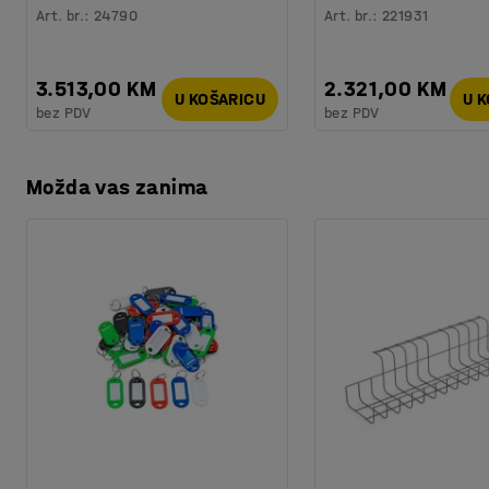
Art. br.
:
24790
Art. br.
:
221931
3.513,00 KM
2.321,00 KM
U KOŠARICU
U 
bez PDV
bez PDV
Možda vas zanima