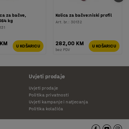
ica za bačve,
Kolica za bačve:niski profil
364 kg
Art. br.
:
30132
131
 KM
282,00 KM
U KOŠARICU
U KOŠARICU
bez PDV
Uvjeti prodaje
Uvjeti prodaje
Politika privatnosti
Uvjeti kampanje i natjecanja
Politika kolačića