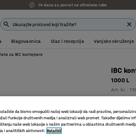
14 dana za povrat ne oštećene robe
a
Blagovaonica
Ulaz i recepcija
Vanjsko okruženje
lete za IBC kontejnere
IBC kon
1000 L
Art. br.
:
73
S plasti
UN odobr
olačiće da bismo omogućili našoj web lokaciji da radi pravilno, personalizira
Premješt
žali funkcije društvenih medija i analizirali web promet. Također dijelimo in
štenju naše web lokacije s našim partnerima u oblastima društvenih medij
Volumen (L)
 i analitičkih aktivnosti.
Kolačići