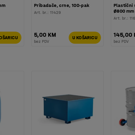
 mm
Pribadače, crne, 100-pak
Plastični 
Ø800 mm
Art. br.
:
11429
Art. br.
:
11
5,00 KM
145,00
KOŠARICU
U KOŠARICU
bez PDV
bez PDV