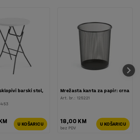
sklopivi barski stol,
Mrežasta kanta za papir: crna
Art. br.
:
125221
6453
 KM
18,00 KM
U KOŠARICU
U KOŠARICU
bez PDV