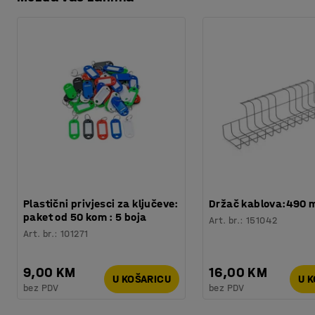
Preuzmite upute za održavanjen
Potreban broj osoba
:
1
drugim kolicima. Ovaj otirač je izvrstan izbor za škole, trg
Procjena vremena
:
5
Min
Težina
:
23,25
kg
Plastični privjesci za ključeve:
Držač kablova:490
paket od 50 kom : 5 boja
Art. br.
:
151042
Art. br.
:
101271
9,00 KM
16,00 KM
U KOŠARICU
U 
bez PDV
bez PDV