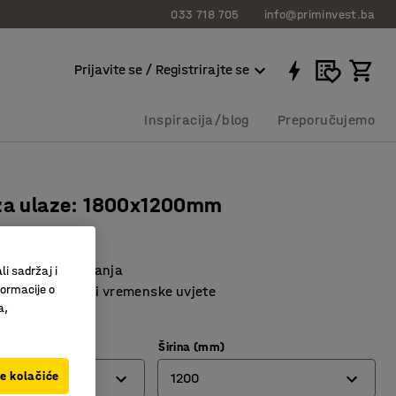
033 718 705
info@priminvest.ba
Prijavite se / Registrirajte se
Inspiracija/blog
Preporučujemo
 za ulaze: 1800x1200mm
393
 funkcija struganja
li sadržaj i
formacije o
rno na habanje i vremenske uvjete
a,
 rubovi
Širina (mm)
ve kolačiće
1200