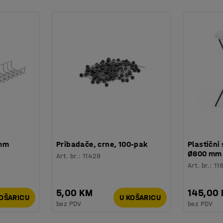
ovine, bolnice, domove za njegu i dječje vrtiće.
 mm
Pribadače, crne, 100-pak
Plastični 
Ø800 mm
Art. br.
:
11429
Art. br.
:
11
5,00 KM
145,00
KOŠARICU
U KOŠARICU
bez PDV
bez PDV