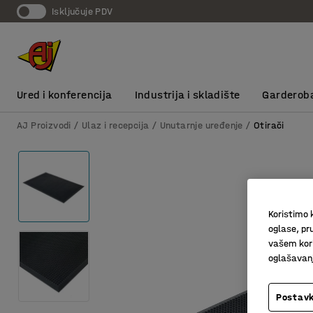
Isključuje PDV
Ured i konferencija
Industrija i skladište
Garderob
AJ Proizvodi
Ulaz i recepcija
Unutarnje uređenje
Otirači
Koristimo k
oglase, pru
vašem kori
oglašavanja
Postavk