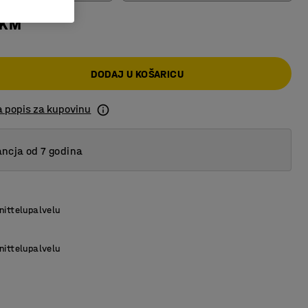
 KM
700
900
DODAJ U KOŠARICU
1200
a popis za kupovinu
ncja od 7 godina
nittelupalvelu
nittelupalvelu