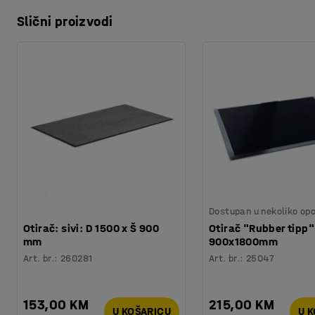
Slični proizvodi
Dostupan u nekoliko opc
Otirač: sivi: D 1500 x Š 900
Otirač "Rubber tipp"
mm
900x1800mm
Art. br.
:
260281
Art. br.
:
25047
153,00 KM
215,00 KM
U KOŠARICU
U 