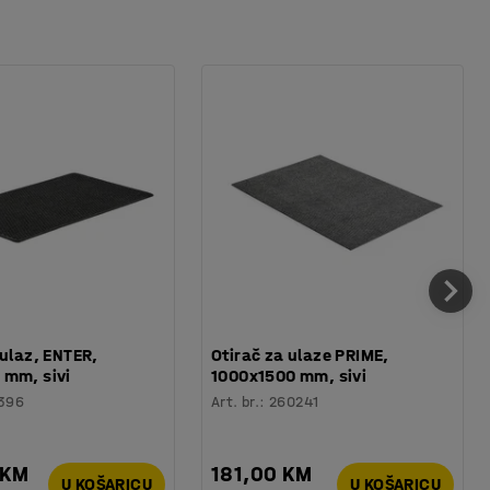
 ulaz, ENTER,
Otirač za ulaze PRIME,
 mm, sivi
1000x1500 mm, sivi
396
Art. br.
:
260241
 KM
181,00 KM
U KOŠARICU
U KOŠARICU