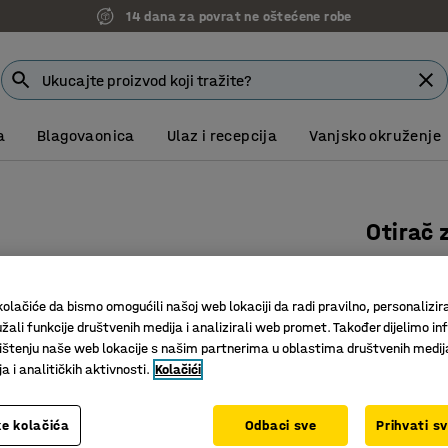
14 dana za povrat ne oštećene robe
a
Blagovaonica
Ulaz i recepcija
Vanjsko okruženje
Otirač
Art. br.
:
22
Vrhunska
olačiće da bismo omogućili našoj web lokaciji da radi pravilno, personalizira
žali funkcije društvenih medija i analizirali web promet. Također dijelimo in
Vrlo otpo
štenju naše web lokacije s našim partnerima u oblastima društvenih medij
Zakošeni
 i analitičkih aktivnosti.
Kolačići
Dužina (mm)
e kolačića
Odbaci sve
Prihvati s
1800