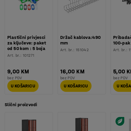
Plastični privjesci
Držač kablova:490
Pribadač
za ključeve: paket
mm
100-pak
od 50 kom : 5 boja
Art. br.
:
151042
Art. br.
:
1
Art. br.
:
101271
9,00 KM
16,00 KM
5,00 
bez PDV
bez PDV
bez PDV
U KOŠARICU
U KOŠARICU
U KOŠ
Slični proizvodi