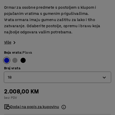
Ormar za osobne predmete s postoljem s klupom i
pojačanim vratima s gumenim prigušivačima.
Vrata ormara imaju gumenu zaštitu za lako i tiho
zatvaranje. Odaberite postolje, opremu i bravu koja
najbolje odgovara vašim potrebama.
Više
Boja vrata
:
Plava
Broj vrata
18
2.008,00 KM
6
bez PDV
12
Dodaj na popis za kupovinu
18