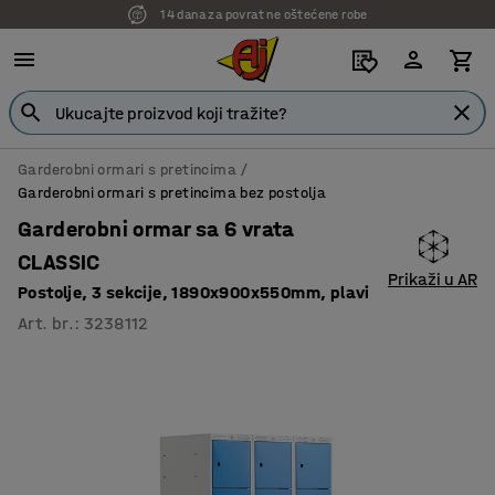
14 dana za povrat ne oštećene robe
7 godina garancije
Garderobni ormari s pretincima
Garderobni ormari s pretincima bez postolja
Garderobni ormar sa 6 vrata
CLASSIC
Prikaži u AR
Postolje, 3 sekcije, 1890x900x550mm, plavi
Art. br.
:
3238112