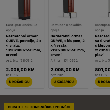
Dostupan u nekoliko
Dostupan u nekoliko
Dostupan 
opcija
opcija
opcija
Garderobni ormar
Garderobni ormar
Gardero
CURVE, postolje, 2 x
CURVE, s klupom, 2
sa 6 vra
4 vrata,
x 4 vrata,
s klupom
1890x600x550 mm,
2120x600x550 mm,
2120x3
crveni
crveni
plavi
Art. br.
:
13110512
Art. br.
:
13110532
Art. br.
:
3
2.005,00 KM
2.008,00 KM
801,0
bez PDV
bez PDV
bez PDV
U KOŠARICU
U KOŠARICU
U KOŠ
OBRATITE SE KORISNIČKOJ PODRŠCI