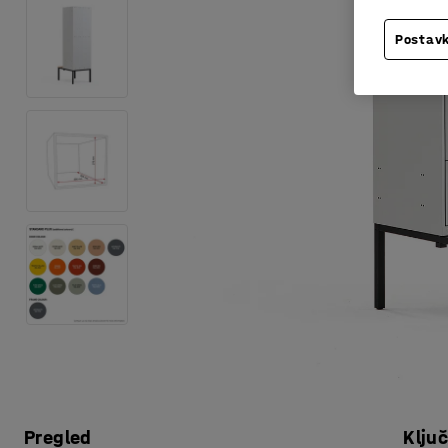
Postavk
Pregled
Klju