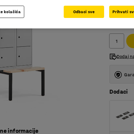
e kolačića
Odbaci sve
Prihvati s
1.391,0
bez PDV
Dodaj n
Gara
Dodaci
čne informacije