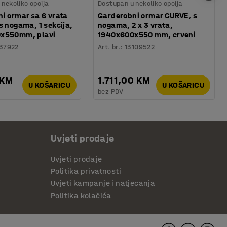
nekoliko opcija
Dostupan u nekoliko opcija
i ormar sa 6 vrata
Garderobni ormar CURVE, s
s nogama, 1 sekcija,
nogama, 2 x 3 vrata,
x550mm, plavi
1940x600x550 mm, crveni
37922
Art. br.
:
13109522
 KM
1.711,00 KM
U KOŠARICU
U KOŠARICU
bez PDV
Uvjeti prodaje
Uvjeti prodaje
Politika privatnosti
Uvjeti kampanje i natjecanja
Politika kolačića