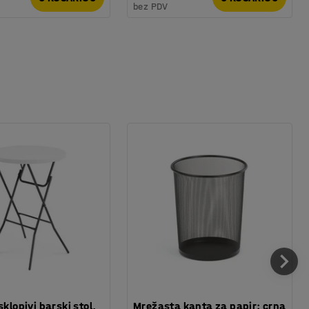
bez PDV
sklopivi barski stol,
Mrežasta kanta za papir: crna