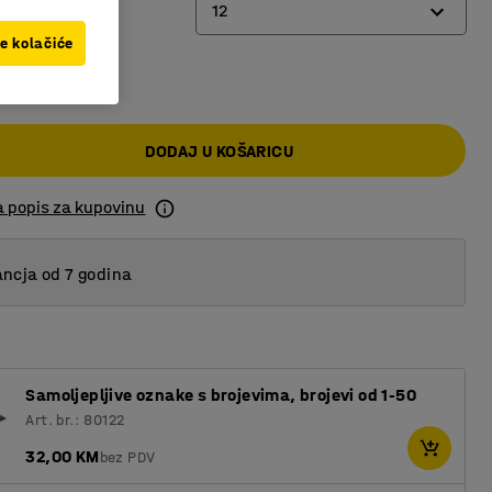
12
ve kolačiće
0 KM
6
12
DODAJ U KOŠARICU
18
24
a popis za kupovinu
ncja od 7 godina
Samoljepljive oznake s brojevima, brojevi od 1-50
Art. br.: 80122
32,00 KM
bez PDV