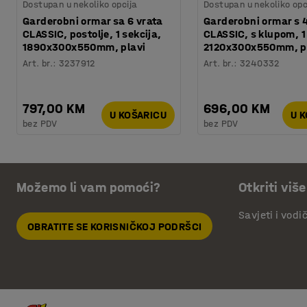
Dostupan u nekoliko opcija
Dostupan u nekoliko opc
Garderobni ormar sa 6 vrata
Garderobni ormar s 
CLASSIC, postolje, 1 sekcija,
CLASSIC, s klupom, 1
1890x300x550mm, plavi
2120x300x550mm, p
Art. br.
:
3237912
Art. br.
:
3240332
797,00 KM
696,00 KM
U KOŠARICU
U 
bez PDV
bez PDV
Možemo li vam pomoći?
Otkriti više
Savjeti i vodi
OBRATITE SE KORISNIČKOJ PODRŠCI