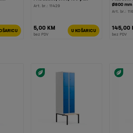
Ø800 mm
Art. br.
:
11429
Art. br.
:
11
5,00 KM
145,00
KOŠARICU
U KOŠARICU
bez PDV
bez PDV