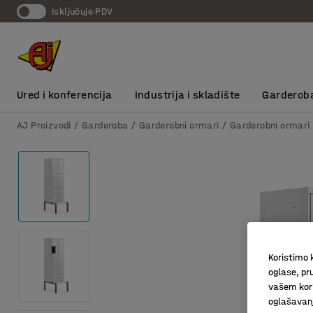
Isključuje PDV
Ured i konferencija
Industrija i skladište
Garderob
AJ Proizvodi
Garderoba
Garderobni ormari
Garderobni ormari 
Koristimo k
oglase, pru
vašem kori
oglašavanja