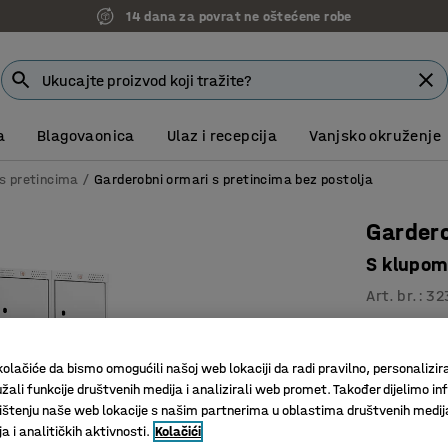
14 dana za povrat ne oštećene robe
a
Blagovaonica
Ulaz i recepcija
Vanjsko okruženje
s pretincima
Garderobni ormari s pretincima bez postolja
Gardero
S klupom
Art. br.
:
32
Odlična v
Kvaliteta
olačiće da bismo omogućili našoj web lokaciji da radi pravilno, personalizira
Praktiča
žali funkcije društvenih medija i analizirali web promet. Također dijelimo in
štenju naše web lokacije s našim partnerima u oblastima društvenih medij
 i analitičkih aktivnosti.
Kolačići
Boja vrata
:
S