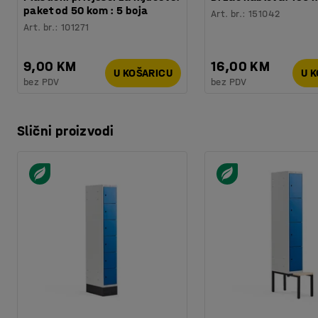
paket od 50 kom : 5 boja
Art. br.
:
151042
Art. br.
:
101271
9,00 KM
16,00 KM
U KOŠARICU
U 
bez PDV
bez PDV
Slični proizvodi