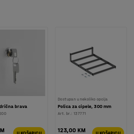
Dostupan u nekoliko opcija
ndrična brava
Polica za cipele, 300 mm
200
Art. br.
:
137771
KM
123,00 KM
U KOŠARICU
U KOŠARICU