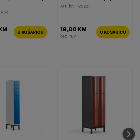
Art. br.
:
125221
6453
 KM
18,00 KM
U KOŠARICU
U KOŠARICU
bez PDV