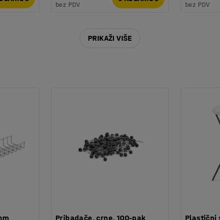
bez PDV
bez PDV
105
PRIKAŽI VIŠE
 mm
Pribadače, crne, 100-pak
Plastični 