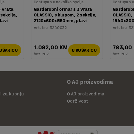
ija
Dostupan u nekoliko opcija
Dostupan u 
4 vrata
Garderobni ormar s 3 vrata
Garderobn
 sekcija,
CLASSIC, s klupom, 2 sekcije,
CLASSIC, 
lavi
2120x600x550mm, plavi
1940x300
Art. br.
:
3240032
Art. br.
:
32
1.092,00 KM
783,00
KOŠARICU
U KOŠARICU
bez PDV
bez PDV
O AJ proizvodima
či za kupnju
O AJ proizvodima
Održivost