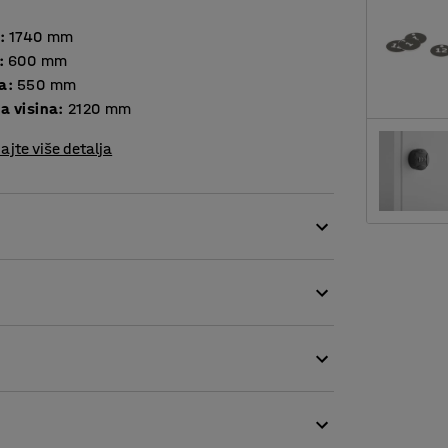
:
1740
mm
:
600
mm
a
:
550
mm
a visina
:
2120
mm
ajte više detalja
 metala obojanog praškastom tehnikom.
ebotine i svakodnevno korištenje. Okvir i
. Otvori za ventilaciju s donje i gornje strane
jestima, u teretanama, školama, izložbenim