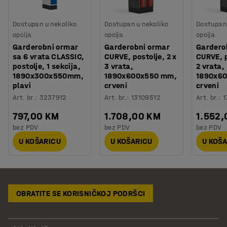
Dostupan u nekoliko
Dostupan u nekoliko
Dostupan 
opcija
opcija
opcija
Garderobni ormar
Garderobni ormar
Gardero
sa 6 vrata CLASSIC,
CURVE, postolje, 2 x
CURVE, p
postolje, 1 sekcija,
3 vrata,
2 vrata,
1890x300x550mm,
1890x600x550 mm,
1890x6
plavi
crveni
crveni
Art. br.
:
3237912
Art. br.
:
13109512
Art. br.
:
1
797,00 KM
1.708,00 KM
1.552
bez PDV
bez PDV
bez PDV
U KOŠARICU
U KOŠARICU
U KOŠ
OBRATITE SE KORISNIČKOJ PODRŠCI