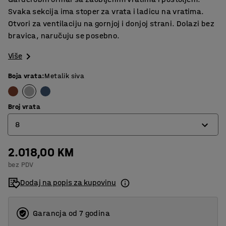
Svaka sekcija ima stoper za vrata i ladicu na vratima.
Otvori za ventilaciju na gornjoj i donjoj strani. Dolazi bez
bravica, naručuju se posebno.
Više
Boja vrata
:
Metalik siva
Broj vrata
8
2.018,00 KM
8
bez PDV
12
Dodaj na popis za kupovinu
16
Garancja od 7 godina