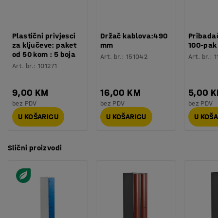
Plastični privjesci
Držač kablova:490
Pribadač
za ključeve: paket
mm
100-pak
od 50 kom : 5 boja
Art. br.
:
151042
Art. br.
:
1
Art. br.
:
101271
9,00 KM
16,00 KM
5,00 
bez PDV
bez PDV
bez PDV
U KOŠARICU
U KOŠARICU
U KOŠ
Slični proizvodi