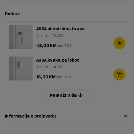
Dodaci
ASSA cilindrična brava
Art. br.: 14200
43,00 KM
bez PDV
ASSA kvaka za lokot
Art. br.: 14192
18,00 KM
bez PDV
PRIKAŽI VIŠE
Informacije o proizvodu
Jedinstven i elegantan garderobni ormar koji pristaje u