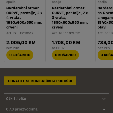
opcija
opcija
opcija
Garderobni ormar
Garderobni ormar
Gardero
CURVE, postolje, 2 x
CURVE, postolje, 2 x
sa 6 vra
4 vrata,
3 vrata,
s nogama
1890x600x550 mm,
1890x600x550 mm,
1940x3
crveni
crveni
plavi
Art. br.
:
13110512
Art. br.
:
13109512
Art. br.
:
3
2.005,00 KM
1.708,00 KM
783,0
bez PDV
bez PDV
bez PDV
U KOŠARICU
U KOŠARICU
U KOŠ
OBRATITE SE KORISNIČKOJ PODRŠCI
Otkriti više
O AJ proizvodima