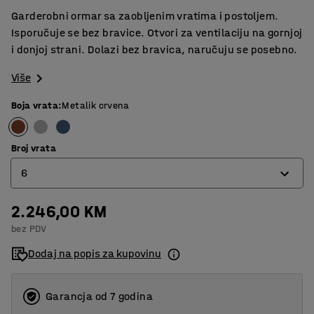
Garderobni ormar sa zaobljenim vratima i postoljem.
Isporučuje se bez bravice. Otvori za ventilaciju na gornjoj
i donjoj strani. Dolazi bez bravica, naručuju se posebno.
Više
Boja vrata
:
Metalik crvena
Broj vrata
6
2.246,00 KM
4
bez PDV
6
Dodaj na popis za kupovinu
8
Garancja od 7 godina