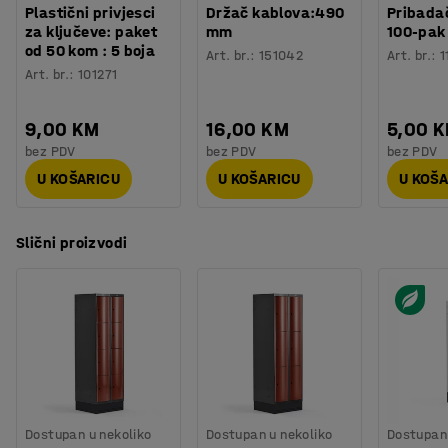
Plastični privjesci
Držač kablova:490
Pribadač
za ključeve: paket
mm
100-pak
od 50 kom : 5 boja
Art. br.
:
151042
Art. br.
:
1
Art. br.
:
101271
9,00 KM
16,00 KM
5,00 
bez PDV
bez PDV
bez PDV
U KOŠARICU
U KOŠARICU
U KOŠ
Slični proizvodi
Dostupan u nekoliko
Dostupan u nekoliko
Dostupan 