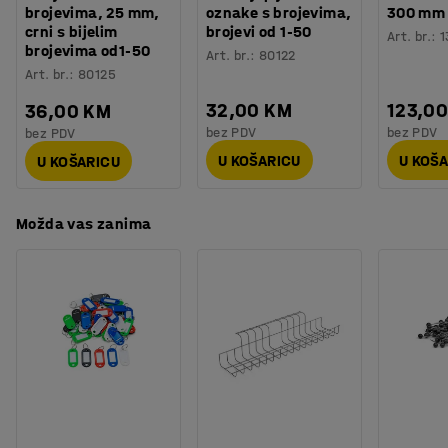
Broj sekcija
:
3
brojevima, 25 mm,
oznake s brojevima,
300 mm
urednijeg dojma. Sprečava ljude da gube stvari i
crni s bijelim
brojevi od 1-50
Potreban broj osoba
:
2
Art. br.
:
1
zaustavlja prašinu i prljavštinu koja se skuplja ispod
brojevima od1-50
Art. br.
:
80122
Procjena vremena
:
15
Min
ormarića.
Art. br.
:
80125
Težina
:
74,02
kg
Montaža
:
Dolazi nesastavljeno
32,00 KM
123,0
36,00 KM
Odaberite bravu koja najbolje odgovara vašim
Testirano
:
EN 16121:2023
bez PDV
bez PDV
bez PDV
potrebama kako biste stvorili idealno rješenje za sigurno
spremanje (prodaje se posebno).
U KOŠARICU
U KOŠ
U KOŠARICU
Možda vas zanima