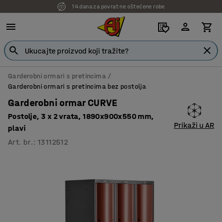
14 dana za povrat ne oštećene robe
Garderobni ormari s pretincima
Garderobni ormari s pretincima bez postolja
Garderobni ormar CURVE
Postolje, 3 x 2 vrata, 1890x900x550 mm,
Prikaži u AR
plavi
Art. br.
:
13112512