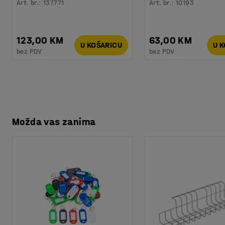
Art. br.
:
137771
Art. br.
:
10193
123,00 KM
63,00 KM
U KOŠARICU
U 
bez PDV
bez PDV
Možda vas zanima