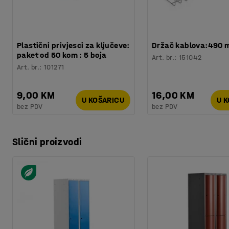
Plastični privjesci za ključeve:
Držač kablova:490
paket od 50 kom : 5 boja
Art. br.
:
151042
Art. br.
:
101271
9,00 KM
16,00 KM
U KOŠARICU
U 
bez PDV
bez PDV
Slični proizvodi