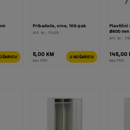
 mm
Pribadače, crne, 100-pak
Plastični 
Ø800 mm
Art. br.
:
11429
Art. br.
:
11
5,00 KM
145,00
KOŠARICU
U KOŠARICU
bez PDV
bez PDV