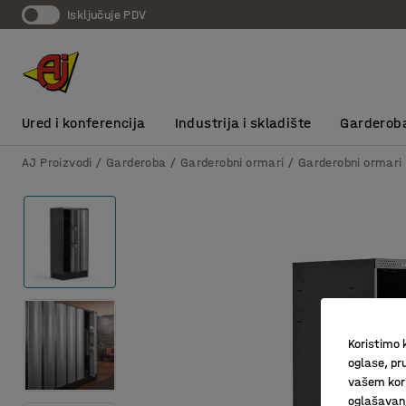
Isključuje PDV
Ured i konferencija
Industrija i skladište
Garderob
AJ Proizvodi
Garderoba
Garderobni ormari
Garderobni ormari
Koristimo k
oglase, pru
vašem kori
oglašavanja