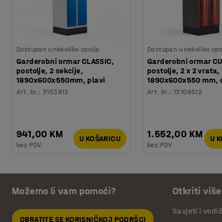
Dostupan u nekoliko opcija
Dostupan u nekoliko opc
Garderobni ormar CLASSIC,
Garderobni ormar C
postolje, 2 sekcije,
postolje, 2 x 2 vrata,
1890x600x550mm, plavi
1890x600x550 mm, c
Art. br.
:
3153812
Art. br.
:
13108512
941,00 KM
1.552,00 KM
U KOŠARICU
U 
bez PDV
bez PDV
Možemo li vam pomoći?
Otkriti više
Savjeti i vodi
OBRATITE SE KORISNIČKOJ PODRŠCI