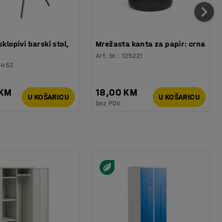
sklopivi barski stol,
Mrežasta kanta za papir: crna
Art. br.
:
125221
6453
 KM
18,00 KM
U KOŠARICU
U KOŠARICU
bez PDV