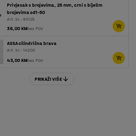
Privjesak s brojevima, 25 mm, crni s bijelim
brojevima od1-50
Art. br.: 80125
36,00 KM
bez PDV
ASSA cilindrična brava
Art. br.: 14200
43,00 KM
bez PDV
PRIKAŽI VIŠE