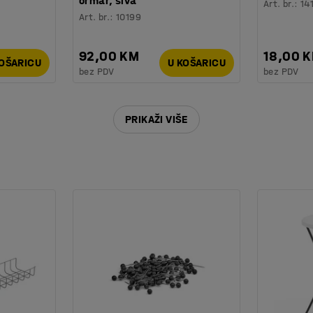
ormar, siva
Art. br.
:
14
Art. br.
:
10199
92,00 KM
18,00 
KOŠARICU
U KOŠARICU
bez PDV
bez PDV
PRIKAŽI VIŠE