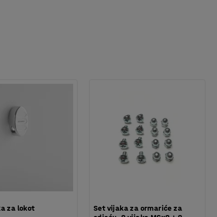
a za lokot
Set vijaka za ormariće za