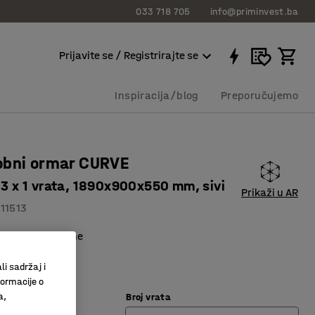
033 718 705
info@priminvest.ba
Prijavite se / Registrirajte se
Inspiracija/blog
Preporučujemo
obni ormar CURVE
, 3 x 1 vrata, 1890x900x550 mm, sivi
Prikaži u AR
111513
unutarnje strane
 vrata
li sadržaj i
a izrada kod AJ
formacije o
a,
Broj vrata
etalik siva