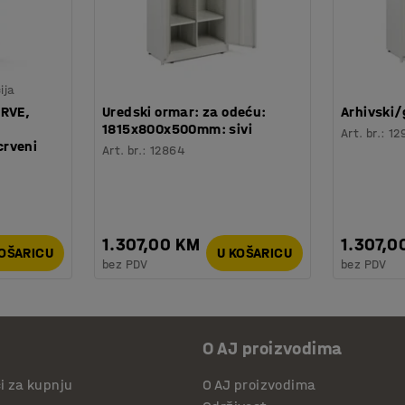
ija
URVE,
Uredski ormar: za odeću:
Arhivski/
1815x800x500mm: sivi
Art. br.
:
12
rveni
Art. br.
:
12864
1.307,00 KM
1.307,0
KOŠARICU
U KOŠARICU
bez PDV
bez PDV
O AJ proizvodima
či za kupnju
O AJ proizvodima