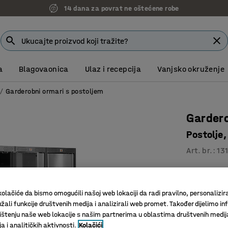
14 dana za povrat ne oštećene robe
a
Blagovaonica
Ulaz i recepcija
Vanjsko okruženje
Garderobni ormari s postoljem
Garder
Postolje
Art. br.
:
13
Držači s 
Zaobljena
olačiće da bismo omogućili našoj web lokaciji da radi pravilno, personalizira
Kvalitetn
žali funkcije društvenih medija i analizirali web promet. Također dijelimo in
štenju naše web lokacije s našim partnerima u oblastima društvenih medij
Boja vrata
:
M
 i analitičkih aktivnosti.
Kolačići