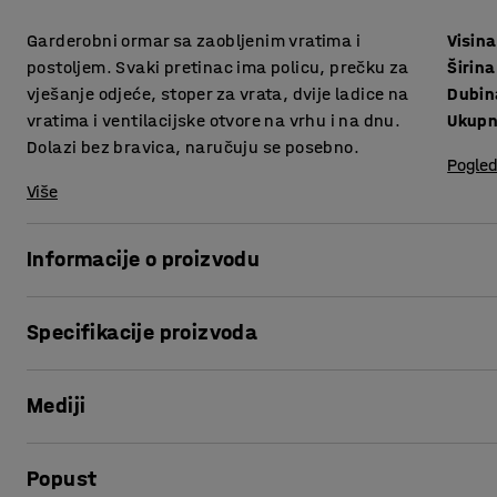
Garderobni ormar sa zaobljenim vratima i
Visina
postoljem. Svaki pretinac ima policu, prečku za
Širina
vješanje odjeće, stoper za vrata, dvije ladice na
Dubin
vratima i ventilacijske otvore na vrhu i na dnu.
Ukupn
Dolazi bez bravica, naručuju se posebno.
Pogled
Više
Informacije o proizvodu
Jedinstven i elegantan garderobni ormar koji pristaje u m
Specifikacije proizvoda
završnom obradom daju ormariću moderan, elegantan izgled,
garderobe. Ormarići pružaju dovoljno prostora, te su idea
Visina
:
1740
mm
vježbanje, sportske centre i sl. Možete ih postaviti kod ula
Mediji
Širina
:
900
mm
garderobu.
Dubina
:
550
mm
Ukupna visina
:
1890
mm
Prikaži proizvod u 3D
Ormarići su dobro opremljeni, imaju sve što je potrebno za
Popust
Vrsta vrata
:
Zakrivljeni jednostruki lim
idealne je za pohranu toaletnih potrepština, ključeva i dr