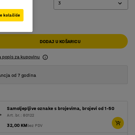
3
ve kolačiće
0 KM
2
3
DODAJ U KOŠARICU
4
a popis za kupovinu
ncja od 7 godina
Samoljepljive oznake s brojevima, brojevi od 1-50
Art. br.: 80122
32,00 KM
bez PDV