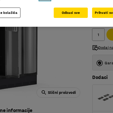
e kolačića
Odbaci sve
Prihvati s
1.918,0
bez PDV
Dodaj n
Gara
Dodaci
Slični proizvodi
čne informacije