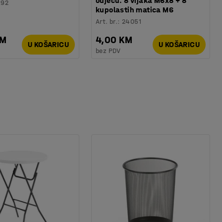
odjeću. 8 vijaka M6x8 + 8
192
kupolastih matica M6
Art. br.
:
24051
KM
4,00 KM
U KOŠARICU
U KOŠARICU
bez PDV