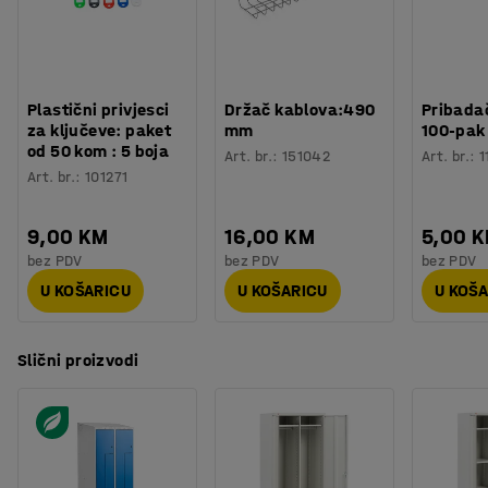
Plastični privjesci
Držač kablova:490
Pribadač
za ključeve: paket
mm
100-pak
od 50 kom : 5 boja
Art. br.
:
151042
Art. br.
:
1
Art. br.
:
101271
9,00 KM
16,00 KM
5,00 
bez PDV
bez PDV
bez PDV
U KOŠARICU
U KOŠARICU
U KOŠ
Slični proizvodi