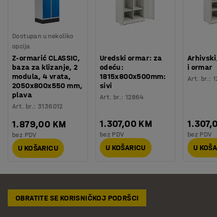
Dostupan u nekoliko
opcija
Z-ormarić CLASSIC,
Uredski ormar: za
Arhivsk
baza za klizanje, 2
odeću:
i ormar
modula, 4 vrata,
1815x800x500mm:
Art. br.
:
1
2050x800x550 mm,
sivi
plava
Art. br.
:
12864
Art. br.
:
3136012
1.307,00 KM
1.307,
1.879,00 KM
bez PDV
bez PDV
bez PDV
U KOŠARICU
U KOŠ
U KOŠARICU
OBRATITE SE KORISNIČKOJ PODRŠCI