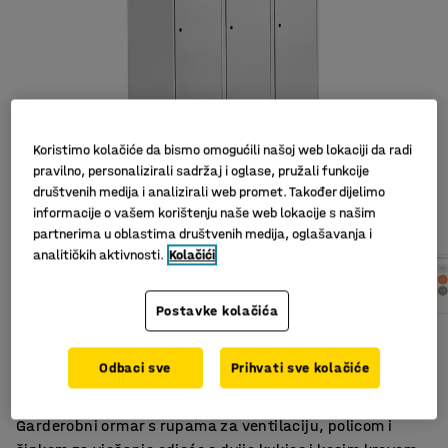
Koristimo kolačiće da bismo omogućili našoj web lokaciji da radi
pravilno, personalizirali sadržaj i oglase, pružali funkcije
društvenih medija i analizirali web promet. Također dijelimo
Slični proizvodi
informacije o vašem korištenju naše web lokacije s našim
partnerima u oblastima društvenih medija, oglašavanja i
analitičkih aktivnosti.
Kolačići
Postavke kolačića
Kosi krov
Odlična ventilacija
Odbaci sve
Prihvati sve kolačiće
Prečka za odjeću i polica
Garderobni ormar s rupama za ventilaciju, policom i