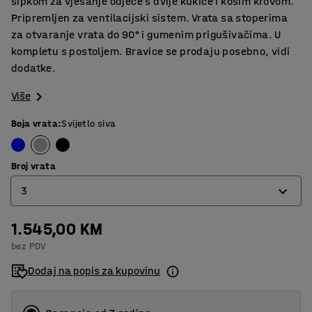
šipkom za vješanje odjeće s dvije kukice i kosim krovom.
Pripremljen za ventilacijski sistem. Vrata sa stoperima
za otvaranje vrata do 90° i gumenim prigušivačima. U
kompletu s postoljem. Bravice se prodaju posebno, vidi
dodatke.
Više
Boja vrata
:
Svijetlo siva
Broj vrata
3
1.545,00 KM
2
bez PDV
3
Dodaj na popis za kupovinu