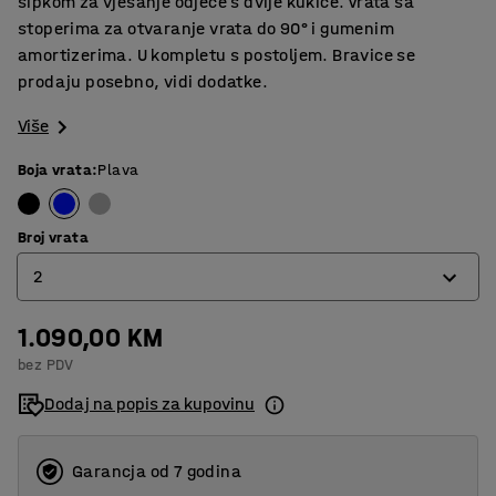
šipkom za vješanje odjeće s dvije kukice. Vrata sa
stoperima za otvaranje vrata do 90° i gumenim
amortizerima. U kompletu s postoljem. Bravice se
prodaju posebno, vidi dodatke.
Više
Boja vrata
:
Plava
Broj vrata
2
1.090,00 KM
2
bez PDV
3
Dodaj na popis za kupovinu
Garancja od 7 godina