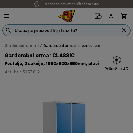
14 dana za povrat ne oštećene robe
7 godina garancije
Garderobni ormari
Garderobni ormari s postoljem
Garderobni ormar CLASSIC
Postolje, 2 sekcije, 1890x800x550mm, plavi
Prikaži u AR
Art. br.
:
3153912