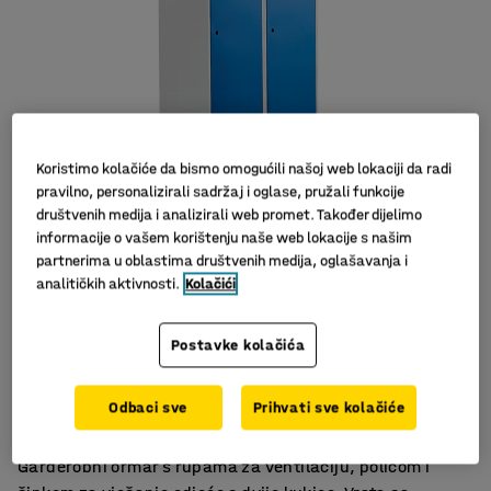
Koristimo kolačiće da bismo omogućili našoj web lokaciji da radi
pravilno, personalizirali sadržaj i oglase, pružali funkcije
društvenih medija i analizirali web promet. Također dijelimo
informacije o vašem korištenju naše web lokacije s našim
partnerima u oblastima društvenih medija, oglašavanja i
analitičkih aktivnosti.
Kolačići
Postavke kolačića
Odlična ventilacija
Kvalitetna izrada
Odbaci sve
Prihvati sve kolačiće
Prečka za odjeću i polica
Garderobni ormar s rupama za ventilaciju, policom i