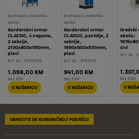
Dostupan u nekoliko
Dostupan u nekoliko
opcija
opcija
Garderobni ormar
Garderobni ormar
Uredski 
CLASSIC, s nogama,
CLASSIC, postolje, 2
odeću:
2 sekcije,
sekcije,
1815x8
2100x800x550mm,
1890x600x550mm,
sivi
plavi
plavi
Art. br.
:
1
Art. br.
:
3350522
Art. br.
:
3153812
1.307,
1.098,00 KM
941,00 KM
bez PDV
bez PDV
bez PDV
U KOŠ
U KOŠARICU
U KOŠARICU
OBRATITE SE KORISNIČKOJ PODRŠCI