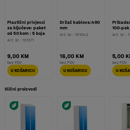
Plastični privjesci
Držač kablova:490
Pribadač
za ključeve: paket
mm
100-pak
od 50 kom : 5 boja
Art. br.
:
151042
Art. br.
:
1
Art. br.
:
101271
9,00 KM
16,00 KM
5,00 
bez PDV
bez PDV
bez PDV
U KOŠARICU
U KOŠARICU
U KOŠ
Slični proizvodi