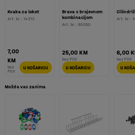
Broj za boju okvira ormara
:
RAL 7035
ormarića.
Broj vrata
:
2
Kvaka za lokot
Brava s brojevnom
Cilindri
Broj sekcija
:
2
kombinacijom
Dodajte odgovarajuće dodatke u ormariće i stvorite
Art. br.
:
14312
Art. br.
:
1
Potreban broj osoba
:
1
Art. br.
:
80050
odlično rješenje za pohranu! Izaberite između nekoliko
Procjena vremena
:
15
Min
različitih modela bravica i dodataka. Svi dodaci se
Težina
:
61
kg
prodaju posebno.
Montaža
:
Dolazi nesastavljeno
7,00
25,00 KM
6,00 
Testirano
:
EN 16121:2023
bez PDV
bez PDV
KM
Kvaliteta - Eko oznaka
:
Byggvarubedömd ID: 139208 / 148156
bez
U KOŠARICU
U KOŠARICU
U KOŠ
PDV
Možda vas zanima