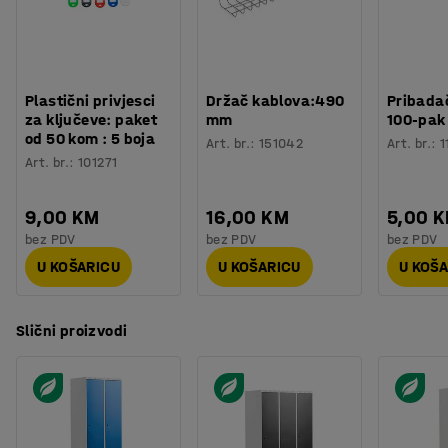
Plastični privjesci
Držač kablova:490
Pribadač
za ključeve: paket
mm
100-pak
od 50 kom : 5 boja
Art. br.
:
151042
Art. br.
:
1
Art. br.
:
101271
9,00 KM
16,00 KM
5,00 
bez PDV
bez PDV
bez PDV
U KOŠARICU
U KOŠARICU
U KOŠ
Slični proizvodi