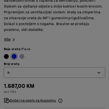
Garderobni ormar s rupama za ventilaciju, policom i
šipkom za vješanje odjeće s dvije kukice i kosim krovom.
Pripremljen za ventilacijski sistem. Vrata sa stoperima
za otvaranje vrata do 90° i gumenim prigušivačima.
Dolazi s postoljem s nogama. Bravice se prodaju
posebno, vidi dodatke.
Više
Boja vrata
:
Plava
Broj vrata
4
1.687,00 KM
2
bez PDV
3
Dodaj na popis za kupovinu
4