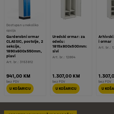
Dostupan u nekoliko
opcija
Garderobni ormar
Uredski ormar: za
Arhivsk
CLASSIC, postolje, 2
odeću:
i ormar
sekcije,
1815x800x500mm:
Art. br.
:
1
1890x600x550mm,
sivi
plavi
Art. br.
:
12864
Art. br.
:
3153812
941,00 KM
1.307,00 KM
1.307,
bez PDV
bez PDV
bez PDV
U KOŠARICU
U KOŠARICU
U KOŠ