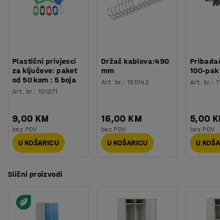
Plastični privjesci
Držač kablova:490
Pribadač
za ključeve: paket
mm
100-pak
od 50 kom : 5 boja
Art. br.
:
151042
Art. br.
:
1
Art. br.
:
101271
9,00 KM
16,00 KM
5,00 
bez PDV
bez PDV
bez PDV
U KOŠARICU
U KOŠARICU
U KOŠ
Slični proizvodi