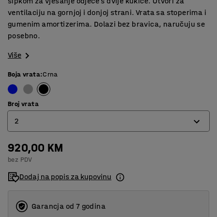
šipkom za vješanje odjeće s dvije kukice. Otvori za
ventilaciju na gornjoj i donjoj strani. Vrata sa stoperima i
gumenim amortizerima. Dolazi bez bravica, naručuju se
posebno.
Više
Boja vrata
:
Crna
Broj vrata
2
920,00 KM
2
bez PDV
3
Dodaj na popis za kupovinu
4
Garancja od 7 godina