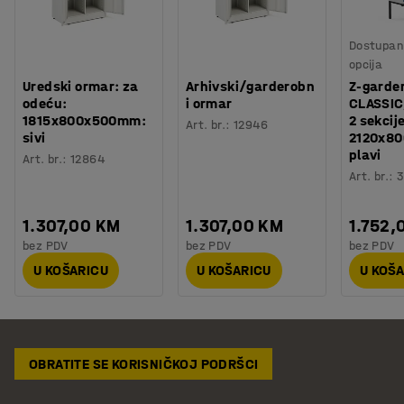
Dostupan 
opcija
Uredski ormar: za
Arhivski/garderobn
Z-garde
odeću:
i ormar
CLASSIC
1815x800x500mm:
2 sekcij
Art. br.
:
12946
sivi
2120x8
plavi
Art. br.
:
12864
Art. br.
:
3
1.307,00 KM
1.307,00 KM
1.752,
bez PDV
bez PDV
bez PDV
U KOŠARICU
U KOŠARICU
U KOŠ
OBRATITE SE KORISNIČKOJ PODRŠCI