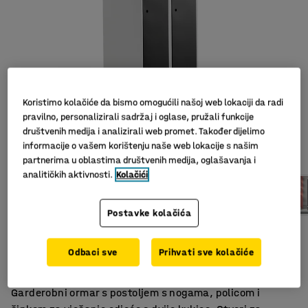
Koristimo kolačiće da bismo omogućili našoj web lokaciji da radi
pravilno, personalizirali sadržaj i oglase, pružali funkcije
društvenih medija i analizirali web promet. Također dijelimo
Slični proizvodi
informacije o vašem korištenju naše web lokacije s našim
partnerima u oblastima društvenih medija, oglašavanja i
analitičkih aktivnosti.
Kolačići
Postavke kolačića
Otvori za ventilaciju
Kvalitetna izrada
Odbaci sve
Prihvati sve kolačiće
Prečka za odjeću i polica
Garderobni ormar s postoljem s nogama, policom i