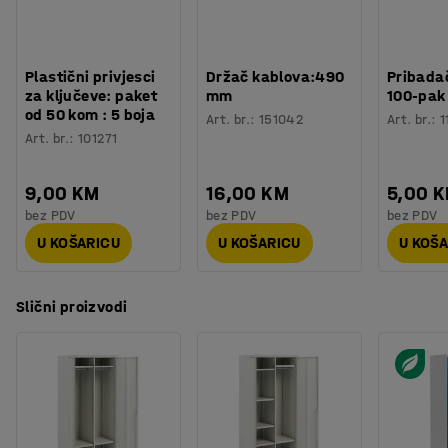
Plastični privjesci
Držač kablova:490
Pribadač
za ključeve: paket
mm
100-pak
od 50 kom : 5 boja
Art. br.
:
151042
Art. br.
:
1
Art. br.
:
101271
9,00 KM
16,00 KM
5,00 
bez PDV
bez PDV
bez PDV
U KOŠARICU
U KOŠARICU
U KOŠ
Slični proizvodi