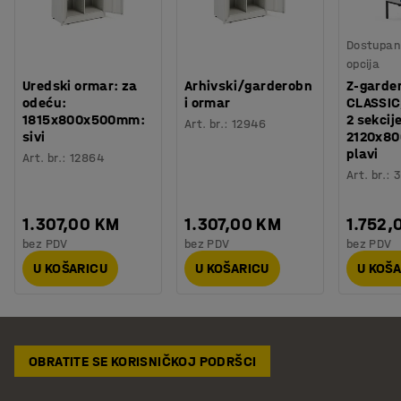
Dostupan 
opcija
Uredski ormar: za
Arhivski/garderobn
Z-garde
odeću:
i ormar
CLASSIC
1815x800x500mm:
2 sekcij
Art. br.
:
12946
sivi
2120x8
plavi
Art. br.
:
12864
Art. br.
:
3
1.307,00 KM
1.307,00 KM
1.752,
bez PDV
bez PDV
bez PDV
U KOŠARICU
U KOŠARICU
U KOŠ
OBRATITE SE KORISNIČKOJ PODRŠCI