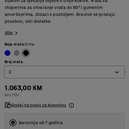
šipkom za vješanje odjeće s dvije kukice. Vrata sa
stoperima za otvaranje vrata do 90° i gumenim
amortizerima. Dolazi s postoljem. Bravice se prodaju
posebno, vidi dodatke.
Više
Boja vrata
:
Crna
Broj vrata
2
1.063,00 KM
2
bez PDV
3
Dodaj na popis za kupovinu
Garancja od 7 godina