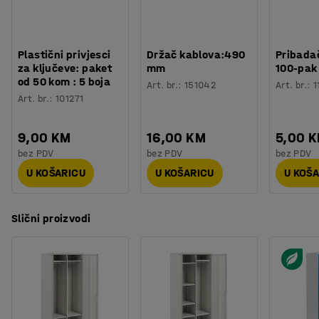
Plastični privjesci
Držač kablova:490
Pribadač
za ključeve: paket
mm
100-pak
od 50 kom : 5 boja
Art. br.
:
151042
Art. br.
:
1
Art. br.
:
101271
9,00 KM
16,00 KM
5,00 
bez PDV
bez PDV
bez PDV
U KOŠARICU
U KOŠARICU
U KOŠ
Slični proizvodi