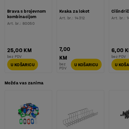
Broj za boju okvira ormara
:
RAL 7035
higijena.
Broj vrata
:
2
Brava s brojevnom
Kvaka za lokot
Cilindri
Broj sekcija
:
2
kombinacijom
Dodajte odgovarajuće dodatke u ormariće i stvorite
Art. br.
:
14312
Art. br.
:
1
Potreban broj osoba
:
1
Art. br.
:
80050
odlično rješenje za pohranu! Izaberite između nekoliko
Procjena vremena
:
15
Min
različitih modela bravica i dodataka. Svi dodaci se
Težina
:
62,35
kg
prodaju posebno.
Montaža
:
Dolazi nesastavljeno
7,00
25,00 KM
6,00 
Testirano
:
EN 16121:2023
bez PDV
bez PDV
KM
Kvaliteta - Eko oznaka
:
Byggvarubedömd ID: 139208 / 148170
bez
U KOŠARICU
U KOŠARICU
U KOŠ
PDV
Možda vas zanima