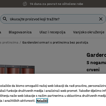
14 dana za povrat ne oštećene robe
a
Blagovaonica
Ulaz i recepcija
Vanjsko okruženje
s pretincima
Garderobni ormari s pretincima bez postolja
Garder
S nogama
crveni
Art. br.
:
13
olačiće da bismo omogućili našoj web lokaciji da radi pravilno, personalizira
S 4 preti
žali funkcije društvenih medija i analizirali web promet. Također dijelimo in
Za učink
štenju naše web lokacije s našim partnerima u oblastima društvenih medij
Zaobljena
 i analitičkih aktivnosti.
Kolačići