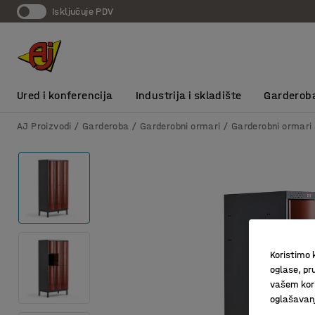
Isključuje PDV
Ured i konferencija
Industrija i skladište
Garderob
AJ Proizvodi
Garderoba
Garderobni ormari
Garderobni ormari 
Koristimo k
oglase, pru
vašem kori
oglašavanja