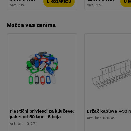
U KOŠARICU
U 
bez PDV
bez PDV
Možda vas zanima
Plastični privjesci za ključeve:
Držač kablova:490
paket od 50 kom : 5 boja
Art. br.
:
151042
Art. br.
:
101271