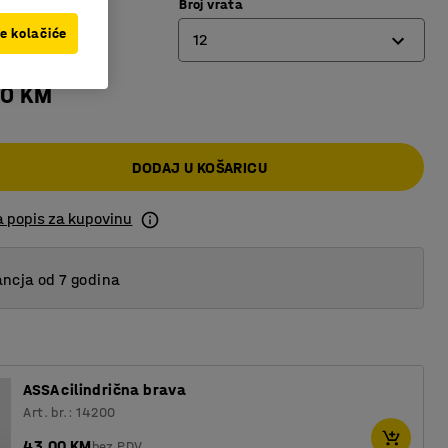
Broj vrata
etalik crvena
ve kolačiće
12
00 KM
8
12
DODAJ U KOŠARICU
16
a popis za kupovinu
ncja od 7 godina
ASSA cilindrična brava
Art. br.: 14200
43,00 KM
bez PDV