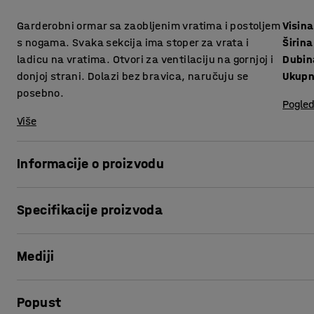
Garderobni ormar sa zaobljenim vratima i postoljem
Visina
s nogama. Svaka sekcija ima stoper za vrata i
Širina
ladicu na vratima. Otvori za ventilaciju na gornjoj i
Dubin
donjoj strani. Dolazi bez bravica, naručuju se
Ukupn
posebno.
Pogled
Više
Informacije o proizvodu
Ovaj jedinstven i elegantan garderobni ormar pruža moder
Specifikacije proizvoda
metalik završnom obradom daju ormariću moderan, elegantan
za garderobe. Ovi ormarići nude učinkovitu pohranu u malo
Visina
:
1740
mm
ograničenom prostoru. Prikladni su za svlačionice, privatn
Mediji
Širina
:
900
mm
postaviti i na ulaze, te tako posjetiteljima ponuditi mjesto
Dubina
:
550
mm
Ukupna visina
:
1940
mm
Prikaži proizvod u 3D
Mala ladica na vratima idealna je za pohranu toaletnih potr
Popust
Vrsta vrata
:
Zakrivljeni jednostruki lim
vrhu i na dnu ormarića pružaju odličnu ventilaciju. Ormar