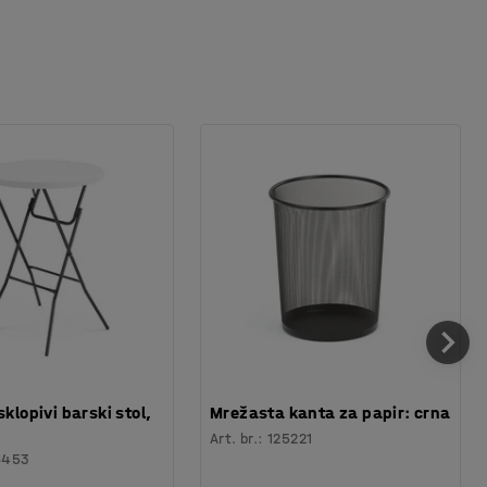
sklopivi barski stol,
Mrežasta kanta za papir: crna
Art. br.
:
125221
6453