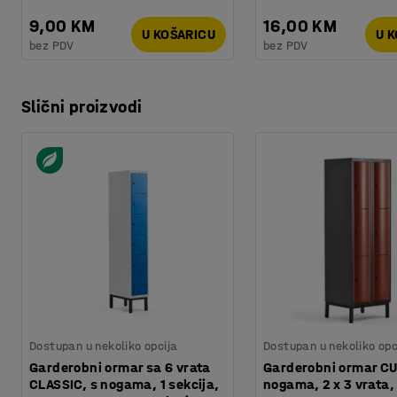
9,00 KM
16,00 KM
U KOŠARICU
U 
bez PDV
bez PDV
Slični proizvodi
Dostupan u nekoliko opcija
Dostupan u nekoliko opc
Garderobni ormar sa 6 vrata
Garderobni ormar CU
CLASSIC, s nogama, 1 sekcija,
nogama, 2 x 3 vrata,