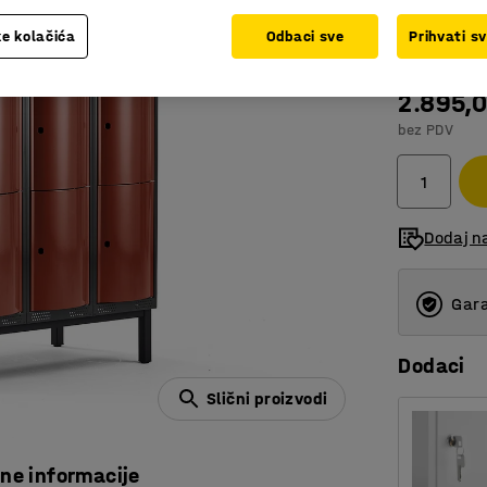
Boja vrata
:
M
e kolačića
Odbaci sve
Prihvati s
2.895,
bez PDV
Dodaj n
Gara
Dodaci
Slični proizvodi
čne informacije