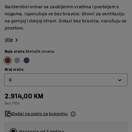
Garderobni ormar sa zaobljenim vratima i postoljem s
nogama. Isporučuje se bez bravice. Otvori za ventilaciju
na gornjoj i donjoj strani. Dolazi bez bravica, naručuju se
posebno.
Više
Boja vrata
:
Metalik crvena
Broj vrata
8
2.914,00 KM
4
bez PDV
6
Dodaj na popis za kupovinu
8
Garancja od 7 godina