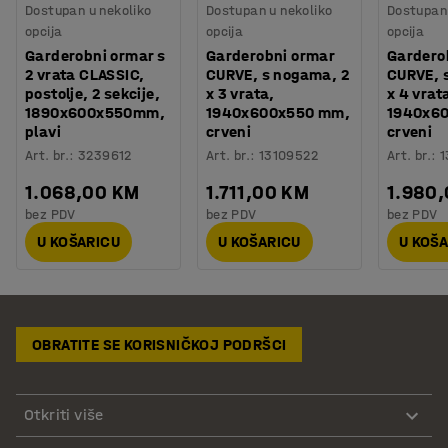
Dostupan u nekoliko
Dostupan u nekoliko
Dostupan 
opcija
opcija
opcija
Garderobni ormar s
Garderobni ormar
Gardero
2 vrata CLASSIC,
CURVE, s nogama, 2
CURVE, 
postolje, 2 sekcije,
x 3 vrata,
x 4 vrat
1890x600x550mm,
1940x600x550 mm,
1940x6
plavi
crveni
crveni
Art. br.
:
3239612
Art. br.
:
13109522
Art. br.
:
1
1.068,00 KM
1.711,00 KM
1.980
bez PDV
bez PDV
bez PDV
U KOŠARICU
U KOŠARICU
U KOŠ
OBRATITE SE KORISNIČKOJ PODRŠCI
Otkriti više