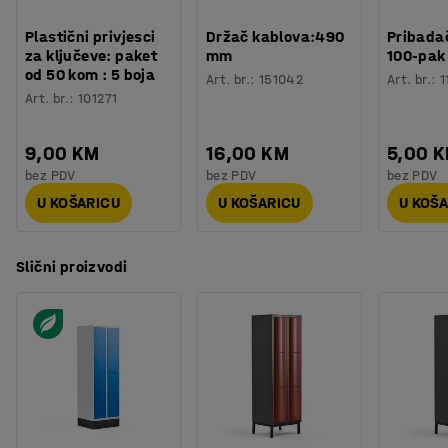
Plastični privjesci
Držač kablova:490
Pribadač
za ključeve: paket
mm
100-pak
od 50 kom : 5 boja
Art. br.
:
151042
Art. br.
:
1
Art. br.
:
101271
9,00 KM
16,00 KM
5,00 
bez PDV
bez PDV
bez PDV
U KOŠARICU
U KOŠARICU
U KOŠ
Slični proizvodi