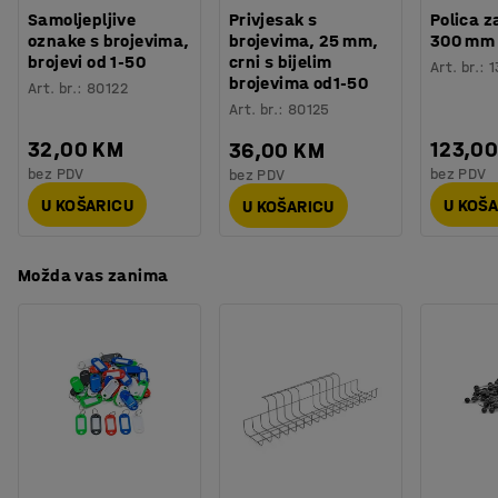
Broj vrata
:
8
nogama crne boje koje se može podešavati. Noge podižu
Samoljepljive
Privjesak s
Polica z
Broj sekcija
:
4
oznake s brojevima,
brojevima, 25 mm,
300 mm
ormarić s poda što olakšava čišćenje prostora ispod
brojevi od 1-50
crni s bijelim
Potreban broj osoba
:
2
Art. br.
:
1
ormara. To je posebno praktično u prostoru gdje je važna
brojevima od1-50
Art. br.
:
80122
Procjena vremena
:
15
Min
higijena.
Art. br.
:
80125
Težina
:
98,75
kg
Montaža
:
Dolazi nesastavljeno
32,00 KM
123,0
36,00 KM
Odaberite bravu koja najbolje odgovara vašim
Testirano
:
EN 16121:2023
bez PDV
bez PDV
bez PDV
potrebama kako biste stvorili idealno rješenje za sigurno
spremanje (prodaje se posebno).
U KOŠARICU
U KOŠ
U KOŠARICU
Možda vas zanima