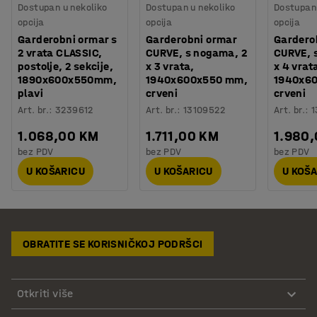
Dostupan u nekoliko
Dostupan u nekoliko
Dostupan 
opcija
opcija
opcija
Garderobni ormar s
Garderobni ormar
Gardero
2 vrata CLASSIC,
CURVE, s nogama, 2
CURVE, 
postolje, 2 sekcije,
x 3 vrata,
x 4 vrat
1890x600x550mm,
1940x600x550 mm,
1940x6
plavi
crveni
crveni
Art. br.
:
3239612
Art. br.
:
13109522
Art. br.
:
1
1.068,00 KM
1.711,00 KM
1.980
bez PDV
bez PDV
bez PDV
U KOŠARICU
U KOŠARICU
U KOŠ
OBRATITE SE KORISNIČKOJ PODRŠCI
Otkriti više