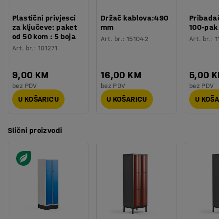
Plastični privjesci
Držač kablova:490
Pribadač
za ključeve: paket
mm
100-pak
od 50 kom : 5 boja
Art. br.
:
151042
Art. br.
:
1
Art. br.
:
101271
9,00 KM
16,00 KM
5,00 
bez PDV
bez PDV
bez PDV
U KOŠARICU
U KOŠARICU
U KOŠ
Slični proizvodi