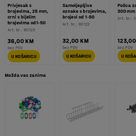
Broj vrata
:
6
nogama crne boje koje se može podešavati. Noge podižu
Privjesak s
Samoljepljive
Polica z
Broj sekcija
:
3
brojevima, 25 mm,
oznake s brojevima,
300 mm
ormarić s poda što olakšava čišćenje prostora ispod
crni s bijelim
brojevi od 1-50
Potreban broj osoba
:
2
Art. br.
:
1
ormara. To je posebno praktično u prostoru gdje je važna
brojevima od1-50
Art. br.
:
80122
Procjena vremena
:
15
Min
higijena.
Art. br.
:
80125
Težina
:
75,41
kg
Montaža
:
Dolazi nesastavljeno
32,00 KM
123,0
36,00 KM
Odaberite bravu koja najbolje odgovara vašim
Testirano
:
EN 16121:2023
bez PDV
bez PDV
bez PDV
potrebama kako biste stvorili idealno rješenje za sigurno
spremanje (prodaje se posebno).
U KOŠARICU
U KOŠ
U KOŠARICU
Možda vas zanima