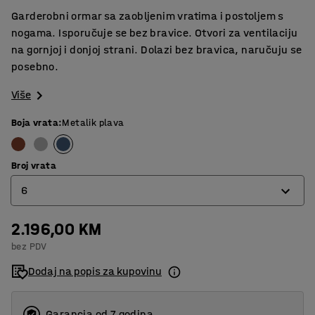
Garderobni ormar sa zaobljenim vratima i postoljem s
nogama. Isporučuje se bez bravice. Otvori za ventilaciju
na gornjoj i donjoj strani. Dolazi bez bravica, naručuju se
posebno.
Više
Boja vrata
:
Metalik plava
Broj vrata
6
2.196,00 KM
4
bez PDV
6
Dodaj na popis za kupovinu
8
Garancja od 7 godina