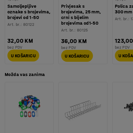
Broj vrata
:
3
ormarić s poda što olakšava čišćenje prostora ispod
Samoljepljive
Privjesak s
Polica z
Broj sekcija
:
3
oznake s brojevima,
brojevima, 25 mm,
300 mm
ormara. To je posebno praktično u prostoru gdje je važna
brojevi od 1-50
crni s bijelim
Potreban broj osoba
:
2
Art. br.
:
1
higijena.
brojevima od1-50
Art. br.
:
80122
Procjena vremena
:
15
Min
Art. br.
:
80125
Težina
:
75,41
kg
Odaberite bravu koja najbolje odgovara vašim
Montaža
:
Dolazi nesastavljeno
32,00 KM
123,0
36,00 KM
potrebama kako biste stvorili idealno rješenje za sigurno
Testirano
:
EN 16121:2023
bez PDV
bez PDV
bez PDV
spremanje (prodaje se posebno).
U KOŠARICU
U KOŠ
U KOŠARICU
Možda vas zanima