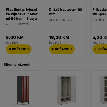
Plastični privjesci
Držač kablova:490
Pribadač
za ključeve: paket
mm
100-pak
od 50 kom : 5 boja
Art. br.
:
151042
Art. br.
:
1
Art. br.
:
101271
9,00 KM
16,00 KM
5,00 
bez PDV
bez PDV
bez PDV
U KOŠARICU
U KOŠARICU
U KOŠ
Slični proizvodi