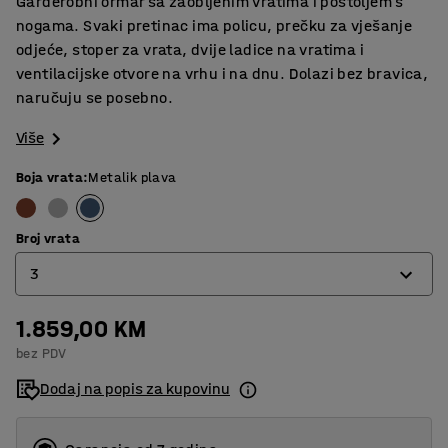
Garderobni ormar sa zaobljenim vratima i postoljem s
nogama. Svaki pretinac ima policu, prečku za vješanje
odjeće, stoper za vrata, dvije ladice na vratima i
ventilacijske otvore na vrhu i na dnu. Dolazi bez bravica,
naručuju se posebno.
Više
Boja vrata
:
Metalik plava
Broj vrata
3
1.859,00 KM
2
bez PDV
3
Dodaj na popis za kupovinu
4