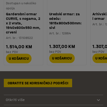
Dostupan u nekoliko
opcija
Garderobni ormar
Uredski ormar: za
Arhivsk
CURVE, s nogama, 2
odeću:
i ormar
x 2 vrata,
1815x800x500mm:
Art. br.
:
1
1940x600x550 mm,
sivi
crveni
Art. br.
:
12864
Art. br.
:
13108522
1.307,00 KM
1.307,
1.514,00 KM
bez PDV
bez PDV
bez PDV
U KOŠARICU
U KOŠ
U KOŠARICU
OBRATITE SE KORISNIČKOJ PODRŠCI
Otkriti više