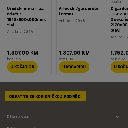
opcija
Uredski ormar: za
Arhivski/garderobn
Z-garde
odeću:
i ormar
CLASSIC
1815x800x500mm:
2 sekcij
Art. br.
:
12946
sivi
2120x8
plavi
Art. br.
:
12864
Art. br.
:
3
1.307,00 KM
1.307,00 KM
1.752,
bez PDV
bez PDV
bez PDV
U KOŠARICU
U KOŠARICU
U KOŠ
OBRATITE SE KORISNIČKOJ PODRŠCI
Otkriti više