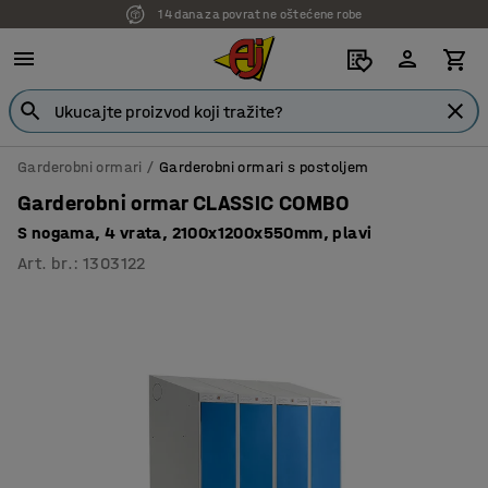
14 dana za povrat ne oštećene robe
7 godina garancije
Garderobni ormari
Garderobni ormari s postoljem
Garderobni ormar CLASSIC COMBO
S nogama, 4 vrata, 2100x1200x550mm, plavi
Art. br.
:
1303122