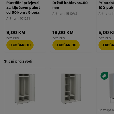
Plastični privjesci
Držač kablova:490
Pribadač
za ključeve: paket
mm
100-pak
od 50 kom : 5 boja
Art. br.
:
151042
Art. br.
:
1
Art. br.
:
101271
9,00 KM
16,00 KM
5,00 
bez PDV
bez PDV
bez PDV
U KOŠARICU
U KOŠARICU
U KOŠ
Slični proizvodi
Dostupan 