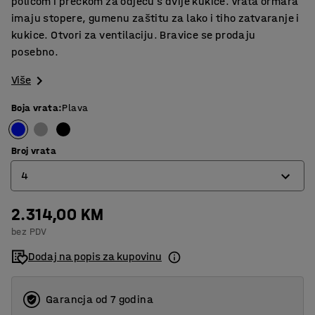
policom i prečkom za odjeću s dvije kukice. Vrata ormara
imaju stopere, gumenu zaštitu za lako i tiho zatvaranje i
kukice. Otvori za ventilaciju. Bravice se prodaju
posebno.
Više
Boja vrata
:
Plava
Broj vrata
4
2.314,00 KM
2
bez PDV
4
Dodaj na popis za kupovinu
Garancja od 7 godina