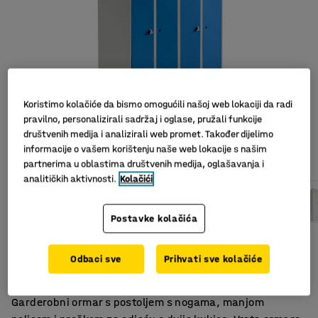
Koristimo kolačiće da bismo omogućili našoj web lokaciji da radi
pravilno, personalizirali sadržaj i oglase, pružali funkcije
društvenih medija i analizirali web promet. Također dijelimo
Slični proizvodi
informacije o vašem korištenju naše web lokacije s našim
partnerima u oblastima društvenih medija, oglašavanja i
analitičkih aktivnosti.
Kolačići
Postavke kolačića
Kosi krov
Dvoja vrata s istom bravom
Odbaci sve
Prihvati sve kolačiće
Praktično spremanje
Garderobni ormar s postoljem s nogama, manjom