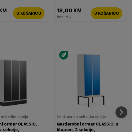
 KM
18,00 KM
U KOŠARICU
U KOŠARICU
bez PDV
nekoliko opcija
Dostupan u nekoliko opcija
i ormar CLASSIC,
Garderobni ormar CLASSIC, s
4 sekcije,
klupom, 2 sekcije,