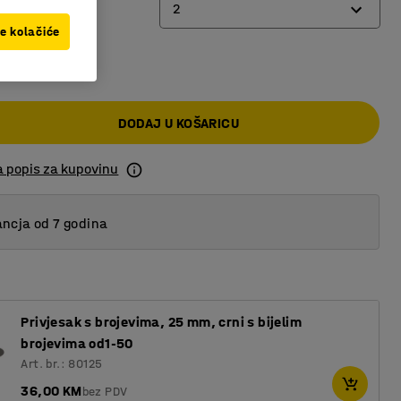
2
ve kolačiće
00 KM
2
4
DODAJ U KOŠARICU
a popis za kupovinu
ncja od 7 godina
Privjesak s brojevima, 25 mm, crni s bijelim
brojevima od1-50
Art. br.: 80125
36,00 KM
bez PDV