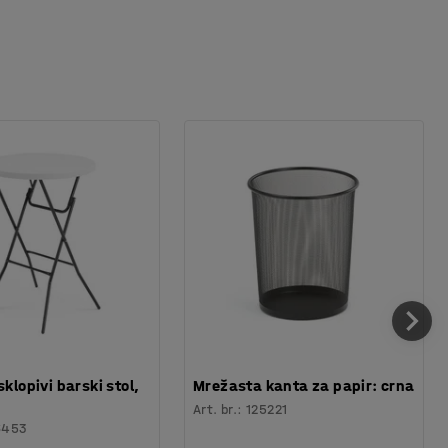
sklopivi barski stol,
Mrežasta kanta za papir: crna
Art. br.
:
125221
6453