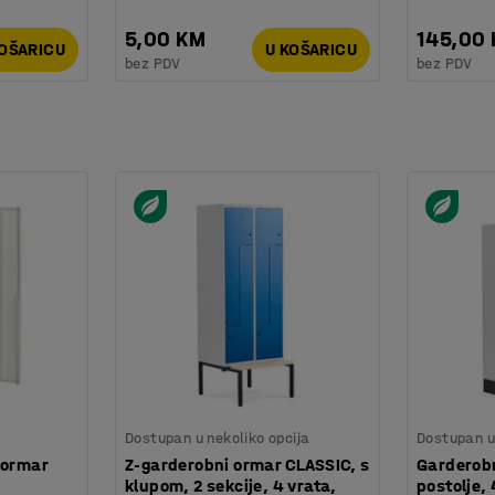
5,00 KM
145,00
KOŠARICU
U KOŠARICU
bez PDV
bez PDV
Dostupan u nekoliko opcija
Dostupan u 
 ormar
Z-garderobni ormar CLASSIC, s
Garderobn
klupom, 2 sekcije, 4 vrata,
postolje, 