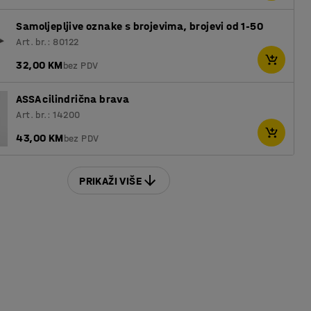
Samoljepljive oznake s brojevima, brojevi od 1-50
Art. br.: 80122
32,00 KM
bez PDV
ASSA cilindrična brava
Art. br.: 14200
43,00 KM
bez PDV
PRIKAŽI VIŠE