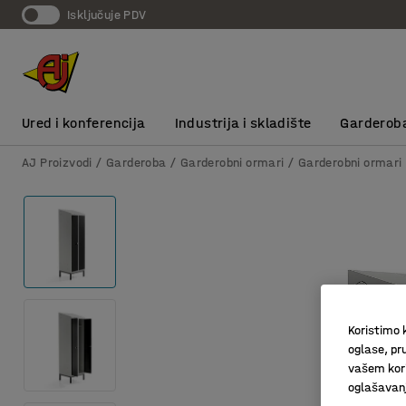
Isključuje PDV
Ured i konferencija
Industrija i skladište
Garderob
AJ Proizvodi
Garderoba
Garderobni ormari
Garderobni ormari
Koristimo k
oglase, pru
vašem kori
oglašavanja