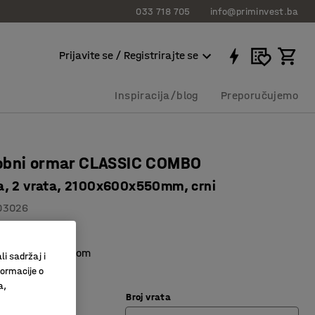
033 718 705
info@priminvest.ba
Prijavite se / Registrirajte se
Inspiracija/blog
Preporučujemo
obni ormar CLASSIC COMBO
, 2 vrata, 2100x600x550mm, crni
03026
ata s istom bravom
li sadržaj i
o spremanje
formacije o
a,
Broj vrata
rna