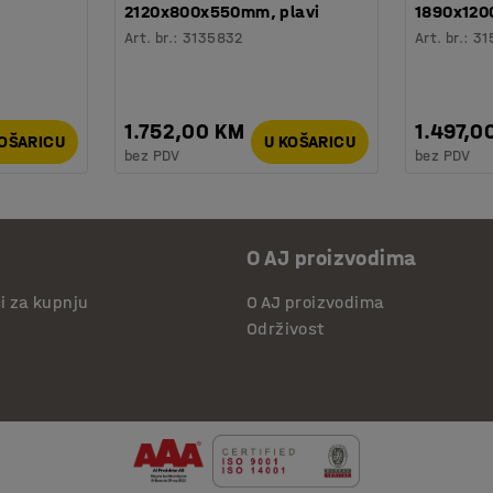
2120x800x550mm, plavi
1890x120
Art. br.
:
3135832
Art. br.
:
31
1.752,00 KM
1.497,0
KOŠARICU
U KOŠARICU
bez PDV
bez PDV
O AJ proizvodima
či za kupnju
O AJ proizvodima
Održivost