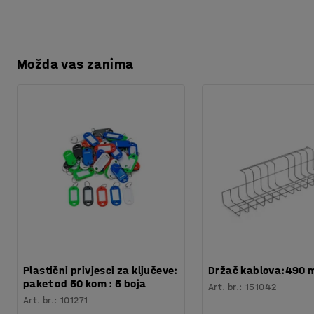
Kvaliteta - Eko oznaka
:
Byggvarubedömd ID: 139208 / 148
Možda vas zanima
Plastični privjesci za ključeve:
Držač kablova:490
paket od 50 kom : 5 boja
Art. br.
:
151042
Art. br.
:
101271