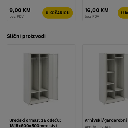
9,00 KM
16,00 KM
U KOŠARICU
U 
bez PDV
bez PDV
Slični proizvodi
Uredski ormar: za odeću:
Arhivski/garderobni
1815x800x500mm: sivi
Art. br.
:
12946