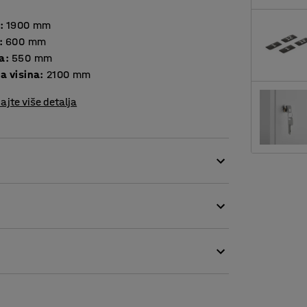
:
1900
mm
:
600
mm
a
:
550
mm
a visina
:
2100
mm
ajte više detalja
m bravom. Dizajn omogućava odvojeno
e.
orištenje. Obojan je praškastom tehnikom.
aštitu za tiho zatvaranje.
ručnika i sl. Pripremljen je za priključak
 strane. Također postoji ventilacija u obliku