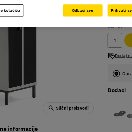
e kolačića
Odbaci sve
Prihvati s
1.229,
bez PDV
Dodaj n
Gara
Dodaci
Slični proizvodi
čne informacije