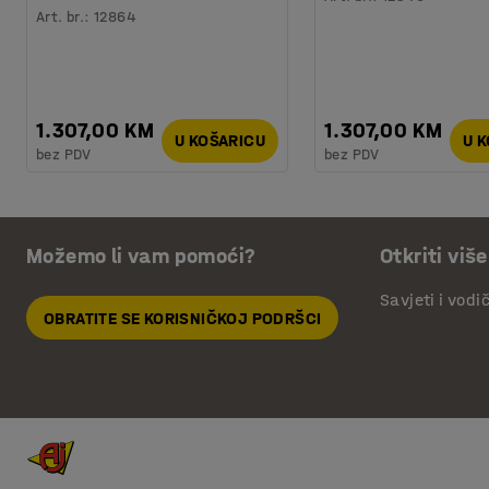
Art. br.
:
12864
1.307,00 KM
1.307,00 KM
U KOŠARICU
U 
bez PDV
bez PDV
Možemo li vam pomoći?
Otkriti više
Savjeti i vodi
OBRATITE SE KORISNIČKOJ PODRŠCI