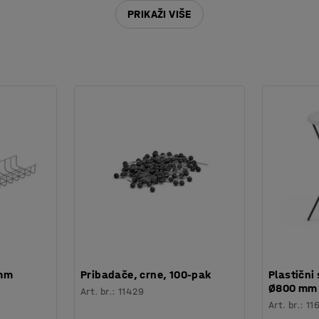
170
PRIKAŽI VIŠE
 mm
Pribadače, crne, 100-pak
Plastični 
Ø800 mm
Art. br.
:
11429
Art. br.
:
11