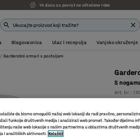
14 dana za povrat ne oštećene robe
a
Blagovaonica
Ulaz i recepcija
Vanjsko okruženje
Garderobni ormari s postoljem
Garder
S nogama
Art. br.
:
13
Kosi krov
Dvoja vr
olačiće da bismo omogućili našoj web lokaciji da radi pravilno, personalizira
Praktičn
žali funkcije društvenih medija i analizirali web promet. Također dijelimo in
štenju naše web lokacije s našim partnerima u oblastima društvenih medij
 i analitičkih aktivnosti.
Kolačići
Boja vrata
:
C