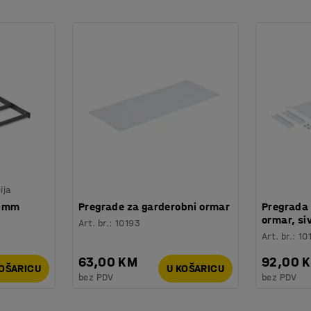
eg zraka. Ormarić ima kosi vrh koji se lako
 nogama izrađenim od potpuno zavarenog
. Noge podižu ormar od poda, što olakšava
igijena. Može se montirati na zid ili postaviti
ija
0 mm
Pregrade za garderobni ormar
Pregrada 
ormar, si
Art. br.
:
10193
Art. br.
:
10
63,00 KM
92,00 
KOŠARICU
U KOŠARICU
bez PDV
bez PDV