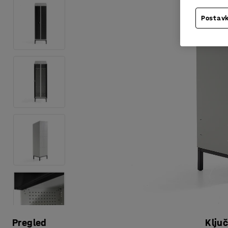
Postavk
Pregled
Klju