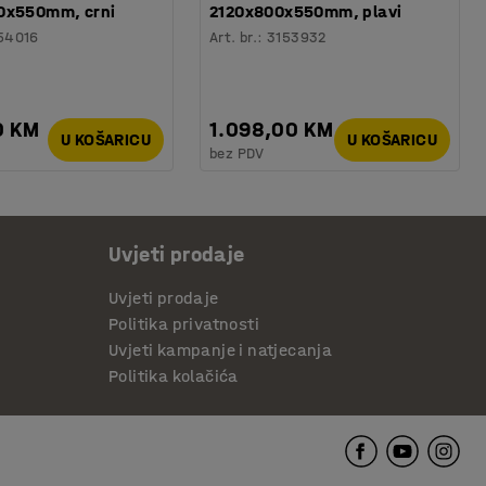
0x550mm, crni
2120x800x550mm, plavi
54016
Art. br.
:
3153932
0 KM
1.098,00 KM
U KOŠARICU
U KOŠARICU
bez PDV
Uvjeti prodaje
Uvjeti prodaje
Politika privatnosti
Uvjeti kampanje i natjecanja
Politika kolačića