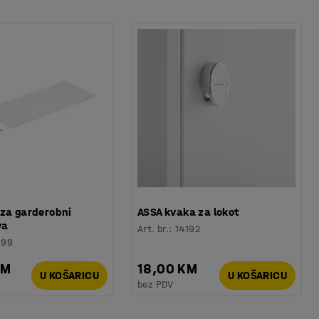
za garderobni
ASSA kvaka za lokot
va
Art. br.
:
14192
199
KM
18,00 KM
U KOŠARICU
U KOŠARICU
bez PDV