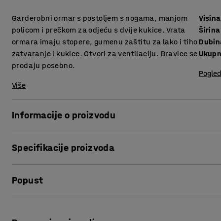
Garderobni ormar s postoljem s nogama, manjom
Visina
policom i prečkom za odjeću s dvije kukice. Vrata
Širina
ormara imaju stopere, gumenu zaštitu za lako i tiho
Dubin
zatvaranje i kukice. Otvori za ventilaciju. Bravice se
Ukupn
prodaju posebno.
Pogled
Više
Informacije o proizvodu
Dvoja vrata dijele zasun koji se može opremiti centralno
Specifikacije proizvoda
spremanje čiste i nošene odjeće ili npr. mokre i suhe odjeć
Visina
:
1900
mm
Ormar ima čvrstu konstrukciju koja može izdržati često k
Popust
Širina
:
600
mm
Vrata ormara imaju stopere za otvaranje do 90° i gumenu z
Dubina
:
550
mm
Ukupna visina
:
2100
mm
Ispis stranice
Metalni ormar je opremljen za učinkovito spremanje odjeće, 
Vrsta vrata
:
Ojačani jednostruki lim
vanjskog ventilacijskog sustava preko otvora (Ø 100 mm) sa