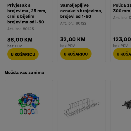
Broj za boju okvira ormara
:
RAL 7016
Klupa podiže ormarić na visinu koja odgovara položaju
Privjesak s
Samoljepljive
Polica z
Materijal klupe
:
Jelovina
brojevima, 25 mm,
oznake s brojevima,
300 mm
sjedenja, također olakšava čišćenje prostora ispod
crni s bijelim
brojevi od 1-50
Broj vrata
:
16
Art. br.
:
1
ormarića.
brojevima od1-50
Art. br.
:
80122
Broj sekcija
:
4
Art. br.
:
80125
Potreban broj osoba
:
2
Odaberite bravu koja najbolje odgovara vašim
Procjena vremena
:
10
Min
32,00 KM
123,0
36,00 KM
potrebama kako biste stvorili idealno rješenje za sigurno
Težina
:
105,05
kg
bez PDV
bez PDV
bez PDV
spremanje (prodaje se posebno).
Montaža
:
Dolazi nesastavljeno
U KOŠARICU
U KOŠ
U KOŠARICU
Testirano
:
EN 16121:2023
Možda vas zanima