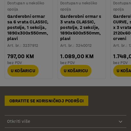
Dostupan u nekoliko
Dostupan u nekoliko
Dostupan 
opcija
opcija
opcija
Garderobni ormar
Garderobni ormar s
Gardero
sa 6 vrata CLASSIC,
3 vrata CLASSIC,
CURVE, 
postolje, 1 sekcija,
postolje, 2 sekcije,
x 3 vrat
1890x300x550mm,
1890x600x550mm,
2120x6
plavi
plavi
crveni
Art. br.
:
3237912
Art. br.
:
3240012
Art. br.
:
1
797,00 KM
1.089,00 KM
1.748,
bez PDV
bez PDV
bez PDV
U KOŠARICU
U KOŠARICU
U KOŠ
OBRATITE SE KORISNIČKOJ PODRŠCI
Otkriti više