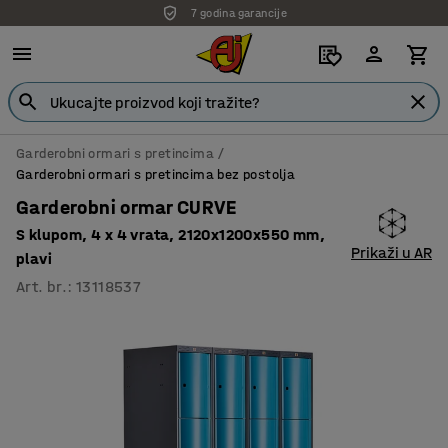
7 godina garancije
Garderobni ormari s pretincima
Garderobni ormari s pretincima bez postolja
Garderobni ormar CURVE
S klupom, 4 x 4 vrata, 2120x1200x550 mm,
Prikaži u AR
plavi
Art. br.
:
13118537