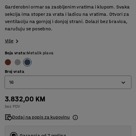
Garderobni ormar sa zaobljenim vratima i klupom. Svaka
sekcija ima stoper za vrata i ladicu na vratima. Otvori za
ventilaciju na gornjoj i donjoj strani. Dolazi bez bravica,
naručuju se posebno.
Više
Boja vrata
:
Metalik plava
Broj vrata
16
3.832,00 KM
8
bez PDV
12
Dodaj na popis za kupovinu
16
Garancja od 7 godina