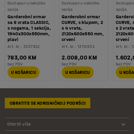
Dostupan u nekoliko
Dostupan u nekoliko
Dostupan 
opcija
opcija
opcija
Garderobni ormar
Garderobni ormar
Gardero
sa 6 vrata CLASSIC,
CURVE, s klupom, 2
CURVE, 
s nogama, 1 sekcija,
x 4 vrata,
x 2 vrata
1940x300x550mm,
2120x600x550 mm,
2120x6
plavi
crveni
crveni
Art. br.
:
3237922
Art. br.
:
13110532
Art. br.
:
1
783,00 KM
2.008,00 KM
1.602
bez PDV
bez PDV
bez PDV
U KOŠARICU
U KOŠARICU
U KOŠ
OBRATITE SE KORISNIČKOJ PODRŠCI
Otkriti više