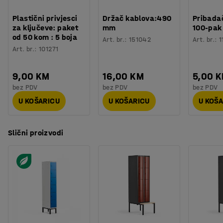
Plastični privjesci
Držač kablova:490
Pribadač
za ključeve: paket
mm
100-pak
od 50 kom : 5 boja
Art. br.
:
151042
Art. br.
:
1
Art. br.
:
101271
9,00 KM
16,00 KM
5,00 
bez PDV
bez PDV
bez PDV
U KOŠARICU
U KOŠARICU
U KOŠ
Slični proizvodi