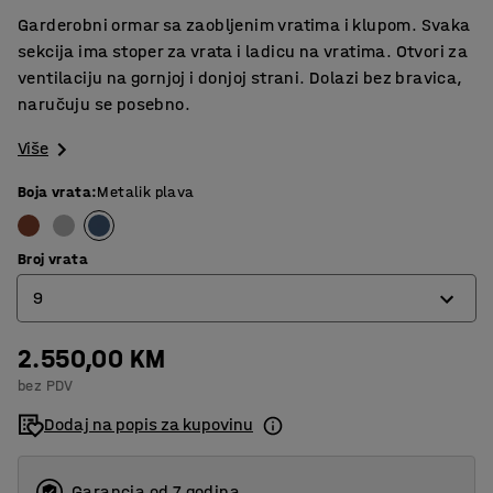
Garderobni ormar sa zaobljenim vratima i klupom. Svaka
sekcija ima stoper za vrata i ladicu na vratima. Otvori za
ventilaciju na gornjoj i donjoj strani. Dolazi bez bravica,
naručuju se posebno.
Više
Boja vrata
:
Metalik plava
Broj vrata
9
2.550,00 KM
6
bez PDV
9
Dodaj na popis za kupovinu
12
Garancja od 7 godina