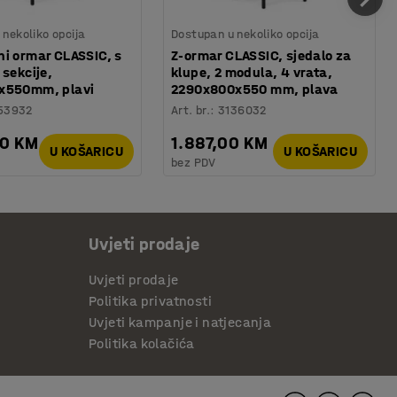
nekoliko opcija
Dostupan u nekoliko opcija
i ormar CLASSIC, s
Z-ormar CLASSIC, sjedalo za
 sekcije,
klupe, 2 modula, 4 vrata,
x550mm, plavi
2290x800x550 mm, plava
53932
Art. br.
:
3136032
00 KM
1.887,00 KM
U KOŠARICU
U KOŠARICU
bez PDV
Uvjeti prodaje
Uvjeti prodaje
Politika privatnosti
Uvjeti kampanje i natjecanja
Politika kolačića