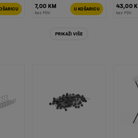
7,00 KM
43,00 
KOŠARICU
U KOŠARICU
bez PDV
bez PDV
105
PRIKAŽI VIŠE