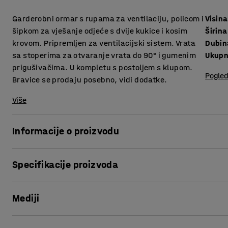
Garderobni ormar s rupama za ventilaciju, policom i
Visina
šipkom za vješanje odjeće s dvije kukice i kosim
Širina
krovom. Pripremljen za ventilacijski sistem. Vrata
Dubin
sa stoperima za otvaranje vrata do 90° i gumenim
Ukupn
prigušivačima. U kompletu s postoljem s klupom.
Pogled
Bravice se prodaju posebno, vidi dodatke.
Više
Informacije o proizvodu
Kvalitetni ormarići za odjeću nude puno mogućnosti za p
Specifikacije proizvoda
konstrukcije obojani praškastom tehnikom.
Visina
:
1900
mm
Kosi krov sprečava skladištenje na vrhu ormara i poboljšav
Mediji
Širina
:
900
mm
gumenu zaštitu za lako i tiho zatvaranje.
Dubina
:
550
mm
Ukupna visina
:
2290
mm
Prikaži proizvod u 3D
Otvori za ventilaciju s donje i gornje strane ormara spreč