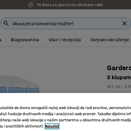
14 dana za povrat ne oštećene robe
a
Blagovaonica
Ulaz i recepcija
Vanjsko okruženje
Garder
S klupom
Art. br.
:
33
Kosi krov
Odlična v
olačiće da bismo omogućili našoj web lokaciji da radi pravilno, personalizira
Prečka za
žali funkcije društvenih medija i analizirali web promet. Također dijelimo in
štenju naše web lokacije s našim partnerima u oblastima društvenih medij
 i analitičkih aktivnosti.
Kolačići
Boja vrata
:
P