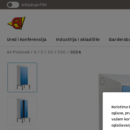
Isključuje PDV
Ured i konferencija
Industrija i skladište
Garderob
AJ Proizvodi
0
C
CC
CCC
CCCA
Koristimo k
oglase, pru
vašem kori
oglašavanja