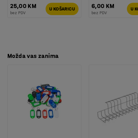
Težina
:
87,4
kg
25,00 KM
6,00 KM
Montaža
:
Dolazi nesastavljeno
U KOŠARICU
U 
bez PDV
bez PDV
Testirano
:
EN 16121:2023
Kvaliteta - Eko oznaka
:
Byggvarubedömd ID: 139208 / 150
Možda vas zanima