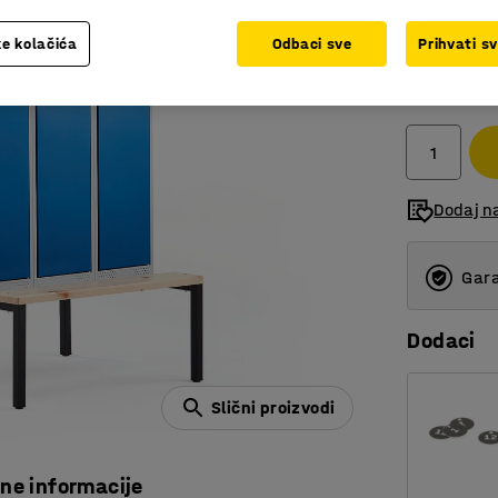
e kolačića
Odbaci sve
Prihvati s
1.393,
bez PDV
Dodaj n
Gara
Dodaci
Slični proizvodi
čne informacije