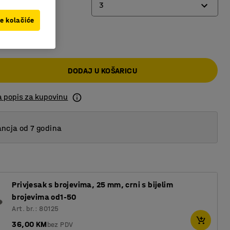
3
ve kolačiće
00 KM
2
3
DODAJ U KOŠARICU
4
a popis za kupovinu
ncja od 7 godina
Privjesak s brojevima, 25 mm, crni s bijelim
brojevima od1-50
Art. br.: 80125
36,00 KM
bez PDV