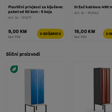
Plastični privjesci za ključeve:
Držač kablova:490
paket od 50 kom : 5 boja
Art. br.
:
151042
Art. br.
:
101271
9,00 KM
16,00 KM
U KOŠARICU
U 
bez PDV
bez PDV
Slični proizvodi