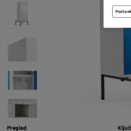
Postavk
Pregled
Klju