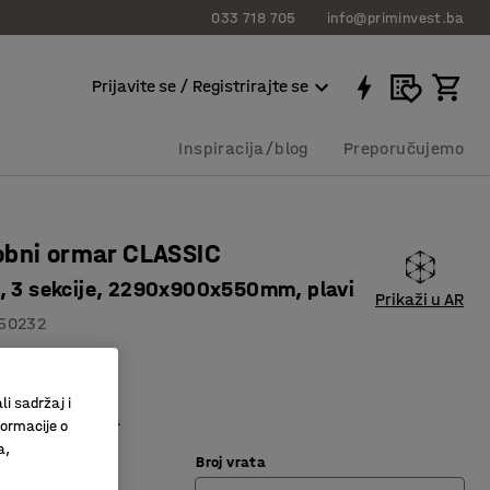
033 718 705
info@priminvest.ba
Prijavite se / Registrirajte se
Inspiracija/blog
Preporučujemo
obni ormar CLASSIC
, 3 sekcije, 2290x900x550mm, plavi
Prikaži u AR
50232
entilacija
li sadržaj i
 odjeću i polica
formacije o
a,
Broj vrata
lava