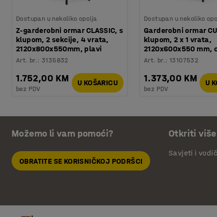
Dostupan u nekoliko opcija
Dostupan u nekoliko opc
Z-garderobni ormar CLASSIC, s
Garderobni ormar CU
klupom, 2 sekcije, 4 vrata,
klupom, 2 x 1 vrata,
2120x800x550mm, plavi
2120x600x550 mm, c
Art. br.
:
3135832
Art. br.
:
13107532
1.752,00 KM
1.373,00 KM
U KOŠARICU
U 
bez PDV
bez PDV
Možemo li vam pomoći?
Otkriti više
Savjeti i vodi
OBRATITE SE KORISNIČKOJ PODRŠCI