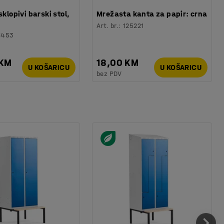
sklopivi barski stol,
Mrežasta kanta za papir: crna
Art. br.
:
125221
6453
 KM
18,00 KM
U KOŠARICU
U KOŠARICU
bez PDV