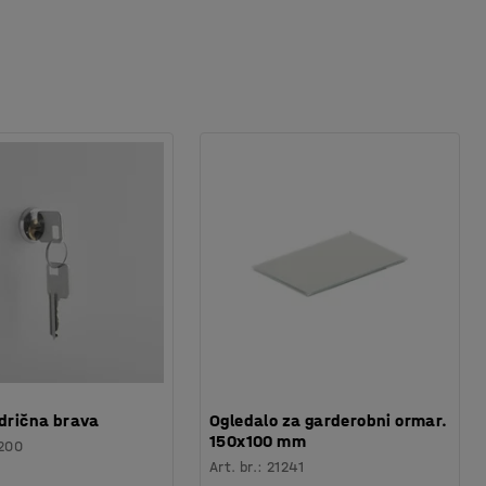
ndrična brava
Ogledalo za garderobni ormar.
150x100 mm
200
Art. br.
:
21241