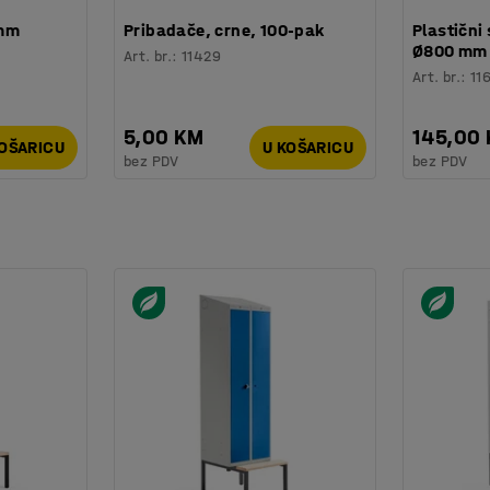
 mm
Pribadače, crne, 100-pak
Plastični 
Ø800 mm
Art. br.
:
11429
Art. br.
:
11
5,00 KM
145,00
KOŠARICU
U KOŠARICU
bez PDV
bez PDV