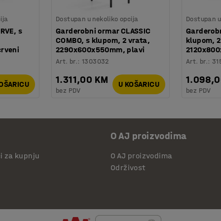
ija
Dostupan u nekoliko opcija
Dostupan u 
RVE, s
Garderobni ormar CLASSIC
Garderobn
COMBO, s klupom, 2 vrata,
klupom, 2
rveni
2290x600x550mm, plavi
2120x800
Art. br.
:
1303032
Art. br.
:
31
1.311,00 KM
1.098,
KOŠARICU
U KOŠARICU
bez PDV
bez PDV
O AJ proizvodima
či za kupnju
O AJ proizvodima
Održivost