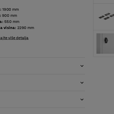
:
1900
mm
:
900
mm
a
:
550
mm
a visina
:
2290
mm
ajte više detalja
rilagodbu vašim potrebama. Ormari su varene
a higijenu. Vrata ormara imaju stopere i
avaju skupljanje vlage. Ormari su pripremljeni