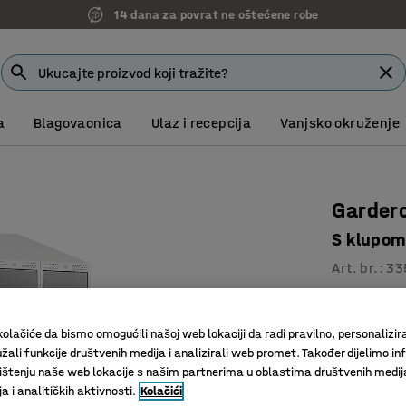
14 dana za povrat ne oštećene robe
a
Blagovaonica
Ulaz i recepcija
Vanjsko okruženje
Garder
S klupom
Art. br.
:
33
Kosi krov
Odlična v
olačiće da bismo omogućili našoj web lokaciji da radi pravilno, personalizira
Prečka za
žali funkcije društvenih medija i analizirali web promet. Također dijelimo in
štenju naše web lokacije s našim partnerima u oblastima društvenih medij
 i analitičkih aktivnosti.
Kolačići
Boja vrata
:
C