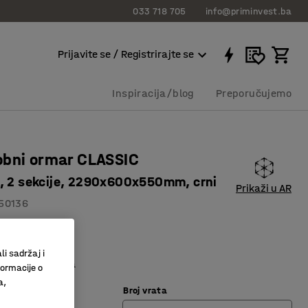
033 718 705
info@priminvest.ba
Prijavite se / Registrirajte se
Inspiracija/blog
Preporučujemo
obni ormar CLASSIC
, 2 sekcije, 2290x600x550mm, crni
Prikaži u AR
50136
entilacija
li sadržaj i
 odjeću i polica
formacije o
a,
Broj vrata
rna