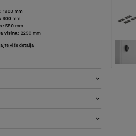
:
1900
mm
:
600
mm
a
:
550
mm
a visina
:
2290
mm
ajte više detalja
rilagodbu vašim potrebama. Ormari su varene
a higijenu. Vrata ormara imaju stopere i
avaju skupljanje vlage. Ormari su pripremljeni