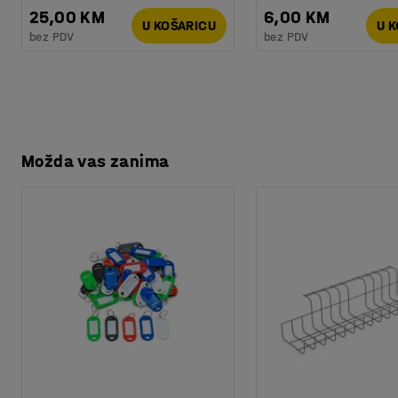
Težina
:
57,5
kg
25,00 KM
6,00 KM
Montaža
:
Dolazi nesastavljeno
U KOŠARICU
U 
bez PDV
bez PDV
Testirano
:
EN 16121:2023
Kvaliteta - Eko oznaka
:
Byggvarubedömd ID: 139208 / 150
Možda vas zanima