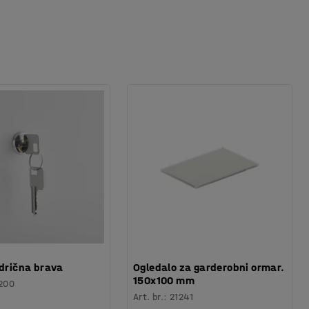
ndrična brava
Ogledalo za garderobni ormar.
150x100 mm
200
Art. br.
:
21241