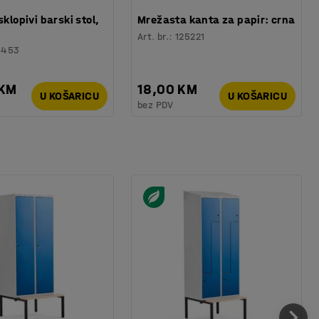
sklopivi barski stol,
Mrežasta kanta za papir: crna
Art. br.
:
125221
6453
 KM
18,00 KM
U KOŠARICU
U KOŠARICU
bez PDV