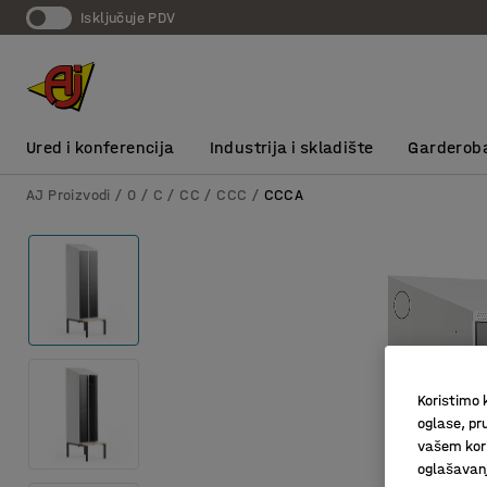
Isključuje PDV
Ured i konferencija
Industrija i skladište
Garderob
AJ Proizvodi
0
C
CC
CCC
CCCA
Koristimo k
oglase, pru
vašem kori
oglašavanja