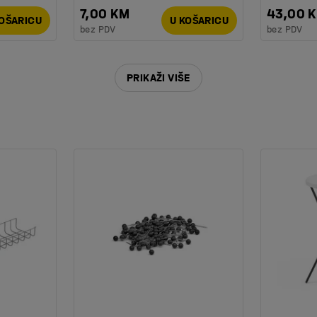
7,00 KM
43,00 
KOŠARICU
U KOŠARICU
bez PDV
bez PDV
105
PRIKAŽI VIŠE