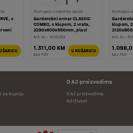
ija
Dostupan u nekoliko opcija
Dostupan u 
RVE, s
Garderobni ormar CLASSIC
Garderobn
COMBO, s klupom, 2 vrata,
klupom, 2
rveni
2290x600x550mm, plavi
2120x800
Art. br.
:
1303032
Art. br.
:
31
1.311,00 KM
1.098,
KOŠARICU
U KOŠARICU
bez PDV
bez PDV
O AJ proizvodima
či za kupnju
O AJ proizvodima
Održivost