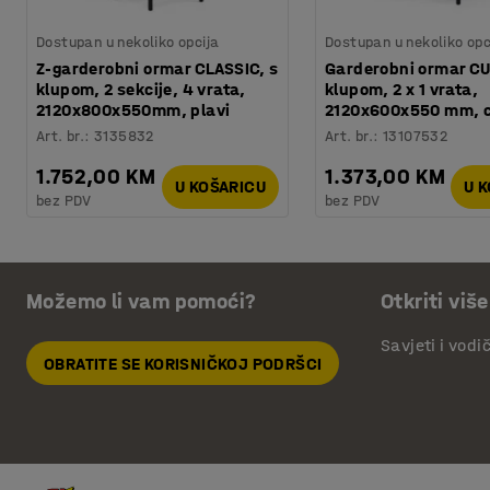
Dostupan u nekoliko opcija
Dostupan u nekoliko opc
Z-garderobni ormar CLASSIC, s
Garderobni ormar CU
klupom, 2 sekcije, 4 vrata,
klupom, 2 x 1 vrata,
2120x800x550mm, plavi
2120x600x550 mm, c
Art. br.
:
3135832
Art. br.
:
13107532
1.752,00 KM
1.373,00 KM
U KOŠARICU
U 
bez PDV
bez PDV
Možemo li vam pomoći?
Otkriti više
Savjeti i vodi
OBRATITE SE KORISNIČKOJ PODRŠCI