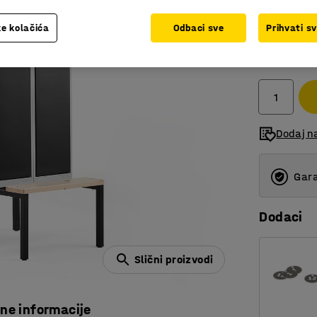
e kolačića
Odbaci sve
Prihvati s
985,00
bez PDV
Dodaj n
Gara
Dodaci
Slični proizvodi
čne informacije