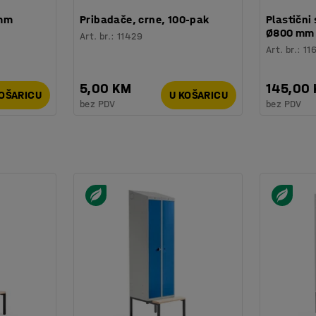
 mm
Pribadače, crne, 100-pak
Plastični 
Ø800 mm
Art. br.
:
11429
Art. br.
:
11
5,00 KM
145,00
KOŠARICU
U KOŠARICU
bez PDV
bez PDV