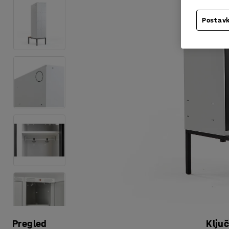
Postavk
Pregled
Klju