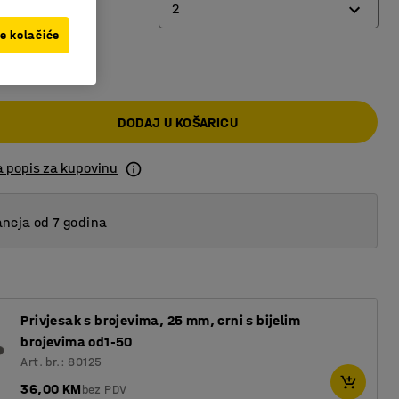
2
ve kolačiće
 KM
2
3
DODAJ U KOŠARICU
4
a popis za kupovinu
ncja od 7 godina
Privjesak s brojevima, 25 mm, crni s bijelim
brojevima od1-50
Art. br.: 80125
36,00 KM
bez PDV