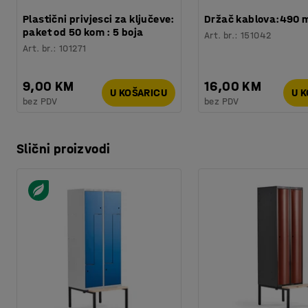
Plastični privjesci za ključeve:
Držač kablova:490
paket od 50 kom : 5 boja
Art. br.
:
151042
Art. br.
:
101271
9,00 KM
16,00 KM
U KOŠARICU
U 
bez PDV
bez PDV
Slični proizvodi