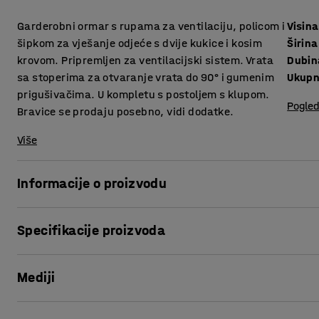
Garderobni ormar s rupama za ventilaciju, policom i
Visina
šipkom za vješanje odjeće s dvije kukice i kosim
Širina
krovom. Pripremljen za ventilacijski sistem. Vrata
Dubin
sa stoperima za otvaranje vrata do 90° i gumenim
Ukupn
prigušivačima. U kompletu s postoljem s klupom.
Pogled
Bravice se prodaju posebno, vidi dodatke.
Više
Informacije o proizvodu
Kvalitetni ormarići za odjeću nude puno mogućnosti za p
Specifikacije proizvoda
konstrukcije obojani praškastom tehnikom.
Visina
:
1900
mm
Kosi krov sprečava skladištenje na vrhu ormara i poboljšav
Mediji
Širina
:
600
mm
gumenu zaštitu za lako i tiho zatvaranje.
Dubina
:
550
mm
Ukupna visina
:
2290
mm
Prikaži proizvod u 3D
Otvori za ventilaciju s donje i gornje strane ormara spreč