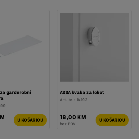
za garderobni
ASSA kvaka za lokot
va
Art. br.
:
14192
199
KM
18,00 KM
U KOŠARICU
U KOŠARICU
bez PDV