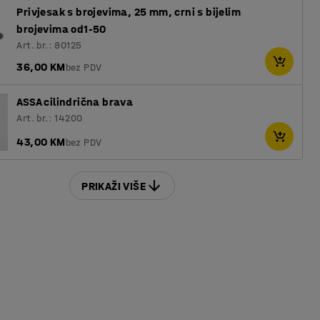
Privjesak s brojevima, 25 mm, crni s bijelim
brojevima od1-50
Art. br.: 80125
36,00 KM
bez PDV
ASSA cilindrična brava
Art. br.: 14200
43,00 KM
bez PDV
PRIKAŽI VIŠE