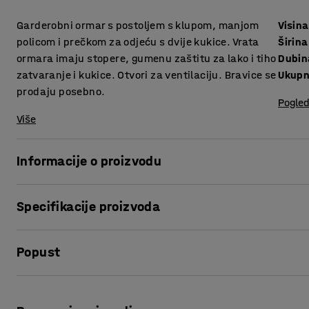
Garderobni ormar s postoljem s klupom, manjom
Visina
policom i prečkom za odjeću s dvije kukice. Vrata
Širina
ormara imaju stopere, gumenu zaštitu za lako i tiho
Dubin
zatvaranje i kukice. Otvori za ventilaciju. Bravice se
Ukupn
prodaju posebno.
Pogled
Više
Informacije o proizvodu
Dvoja vrata dijele zasun koji se može opremiti centralno
Specifikacije proizvoda
spremanje čiste i nošene odjeće ili npr. mokre i suhe odjeć
Visina
:
1900
mm
Ormar ima čvrstu konstrukciju koja može izdržati često k
Popust
Širina
:
1200
mm
Vrata ormara imaju stopere za otvaranje do 90° i gumenu z
Dubina
:
550
mm
Ukupna visina
:
2290
mm
Ispis stranice
Metalni ormar je opremljen za učinkovito spremanje odjeće, 
Total depth
:
830
mm
vanjskog ventilacijskog sustava preko otvora (Ø 100 mm) sa