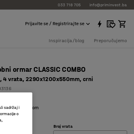
033 718 705
info@priminvest.ba
Prijavite se / Registrirajte se
Inspiracija/blog
Preporučujemo
obni ormar CLASSIC COMBO
, 4 vrata, 2290x1200x550mm, crni
03136
o spremanje
ata s istom bravom
li sadržaj i
formacije o
a,
Broj vrata
rna