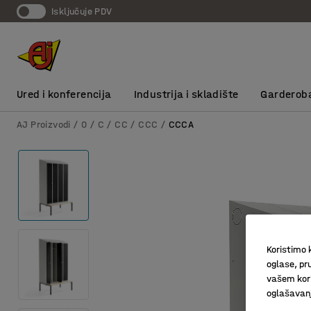
Isključuje PDV
Ured i konferencija
Industrija i skladište
Garderob
AJ Proizvodi
0
C
CC
CCC
CCCA
Koristimo k
oglase, pru
vašem kori
oglašavanja