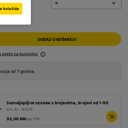
4
ve kolačiće
00 KM
2
4
DODAJ U KOŠARICU
a popis za kupovinu
ncja od 7 godina
Samoljepljive oznake s brojevima, brojevi od 1-50
Art. br.: 80122
32,00 KM
bez PDV