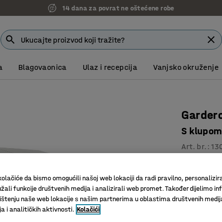
14 dana za povrat ne oštećene robe
a
Blagovaonica
Ulaz i recepcija
Vanjsko okruženje
Garder
S klupom
Art. br.
:
13
Praktičn
Dvoja vr
olačiće da bismo omogućili našoj web lokaciji da radi pravilno, personalizira
žali funkcije društvenih medija i analizirali web promet. Također dijelimo in
Kosi krov
štenju naše web lokacije s našim partnerima u oblastima društvenih medij
 i analitičkih aktivnosti.
Kolačići
Boja vrata
:
C