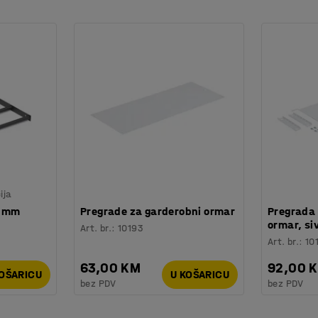
eg zraka. Ormarić ima kosi vrh koji se lako
 izrađenim od potpuno zavarenog čelika
podesivim nogama. Postolje s klupom podiže
prostora ispod ormarića. Može se montirati na
ija
0 mm
Pregrade za garderobni ormar
Pregrada 
ormar, si
Art. br.
:
10193
Art. br.
:
10
63,00 KM
92,00 
KOŠARICU
U KOŠARICU
bez PDV
bez PDV