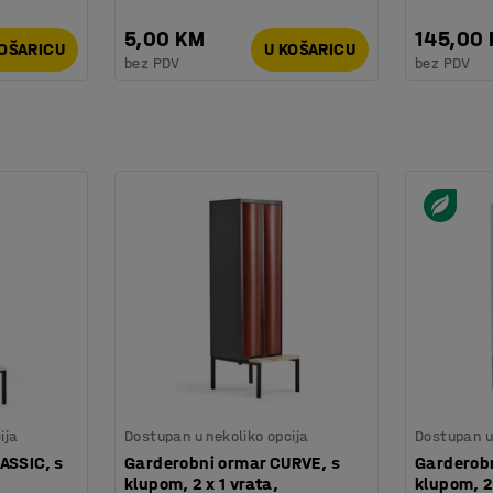
5,00 KM
145,00
KOŠARICU
U KOŠARICU
bez PDV
bez PDV
ija
Dostupan u nekoliko opcija
Dostupan u 
ASSIC, s
Garderobni ormar CURVE, s
Garderobn
klupom, 2 x 1 vrata,
klupom, 2