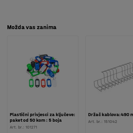
Montaža
:
Dolazi nesastavljeno
Testirano
:
EN 16121:2023
Kvaliteta - Eko oznaka
:
Byggvarubedömd ID: 139208 / 150
Možda vas zanima
Plastični privjesci za ključeve:
Držač kablova:490
paket od 50 kom : 5 boja
Art. br.
:
151042
Art. br.
:
101271