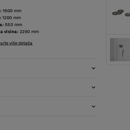
:
1900
mm
:
1200
mm
a
:
550
mm
a visina
:
2290
mm
ajte više detalja
m bravom. Dizajn omogućava odvojeno
e.
orištenje. Obojan je praškastom tehnikom.
aštitu za tiho zatvaranje.
ručnika i sl. Pripremljen je za priključak
 strane. Također postoji ventilacija u obliku