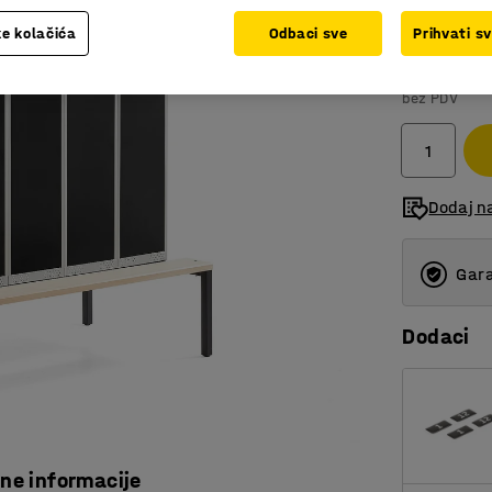
e kolačića
Odbaci sve
Prihvati s
2.440,
bez PDV
Dodaj n
Gara
Dodaci
čne informacije