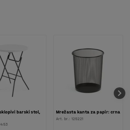
sklopivi barski stol,
Mrežasta kanta za papir: crna
Art. br.
:
125221
6453