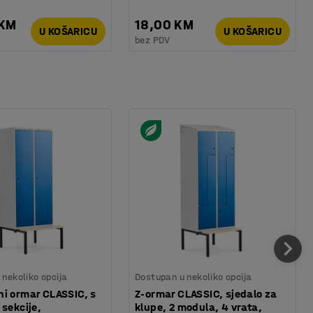
 KM
18,00 KM
U KOŠARICU
U KOŠARICU
bez PDV
nekoliko opcija
Dostupan u nekoliko opcija
i ormar CLASSIC, s
Z-ormar CLASSIC, sjedalo za
 sekcije,
klupe, 2 modula, 4 vrata,