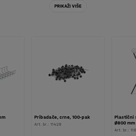
PRIKAŽI VIŠE
105
 mm
Pribadače, crne, 100-pak
Plastični 
Ø800 mm
Art. br.
:
11429
Art. br.
:
11