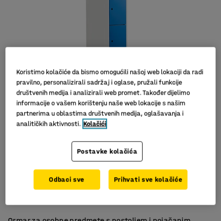
Koristimo kolačiće da bismo omogućili našoj web lokaciji da radi
pravilno, personalizirali sadržaj i oglase, pružali funkcije
društvenih medija i analizirali web promet. Također dijelimo
informacije o vašem korištenju naše web lokacije s našim
Slični proizvodi
partnerima u oblastima društvenih medija, oglašavanja i
analitičkih aktivnosti.
Kolačići
Postavke kolačića
Otvori za ventilaciju
Odbaci sve
Prihvati sve kolačiće
Kvalitetan
Izdržljiv
Ormar za osobne predmete s postoljem i pojačanim