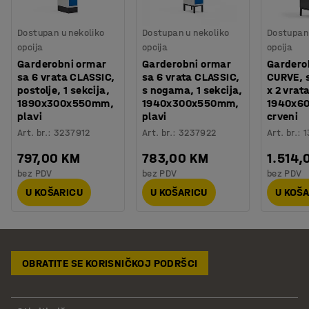
Dostupan u nekoliko
Dostupan u nekoliko
Dostupan 
opcija
opcija
opcija
Garderobni ormar
Garderobni ormar
Gardero
sa 6 vrata CLASSIC,
sa 6 vrata CLASSIC,
CURVE, 
postolje, 1 sekcija,
s nogama, 1 sekcija,
x 2 vrata
1890x300x550mm,
1940x300x550mm,
1940x6
plavi
plavi
crveni
Art. br.
:
3237912
Art. br.
:
3237922
Art. br.
:
1
797,00 KM
783,00 KM
1.514,
bez PDV
bez PDV
bez PDV
U KOŠARICU
U KOŠARICU
U KOŠ
OBRATITE SE KORISNIČKOJ PODRŠCI