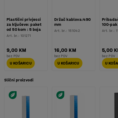
Plastični privjesci
Držač kablova:490
Pribadač
za ključeve: paket
mm
100-pak
od 50 kom : 5 boja
Art. br.
:
151042
Art. br.
:
1
Art. br.
:
101271
9,00 KM
16,00 KM
5,00 
bez PDV
bez PDV
bez PDV
U KOŠARICU
U KOŠARICU
U KOŠ
Slični proizvodi