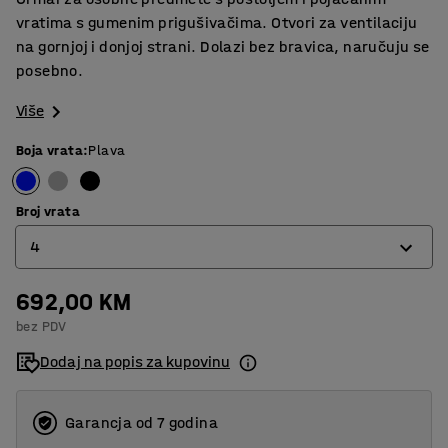
vratima s gumenim prigušivačima. Otvori za ventilaciju
na gornjoj i donjoj strani. Dolazi bez bravica, naručuju se
posebno.
Više
Boja vrata
:
Plava
Broj vrata
4
692,00 KM
4
bez PDV
8
Dodaj na popis za kupovinu
12
16
Garancja od 7 godina