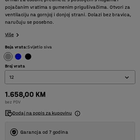
pojačanim vratima s gumenim prigušivačima. Otvori za
ventilaciju na gornjoj i donjoj strani. Dolazi bez bravica,
naručuju se posebno.
Više
Boja vrata
:
Svijetlo siva
Broj vrata
12
1.658,00 KM
4
bez PDV
8
Dodaj na popis za kupovinu
12
16
Garancja od 7 godina