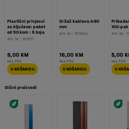
Plastični privjesci
Držač kablova:490
Pribadač
za ključeve: paket
mm
100-pak
od 50 kom : 5 boja
Art. br.
:
151042
Art. br.
:
1
Art. br.
:
101271
9,00 KM
16,00 KM
5,00 
bez PDV
bez PDV
bez PDV
U KOŠARICU
U KOŠARICU
U KOŠ
Slični proizvodi