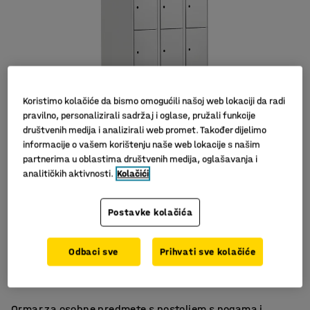
Koristimo kolačiće da bismo omogućili našoj web lokaciji da radi
pravilno, personalizirali sadržaj i oglase, pružali funkcije
društvenih medija i analizirali web promet. Također dijelimo
informacije o vašem korištenju naše web lokacije s našim
partnerima u oblastima društvenih medija, oglašavanja i
analitičkih aktivnosti.
Kolačići
Postavke kolačića
Otvori za ventilaciju
Odbaci sve
Prihvati sve kolačiće
Kvalitetan
Izdržljiv
Ormar za osobne predmete s postoljem s nogama i