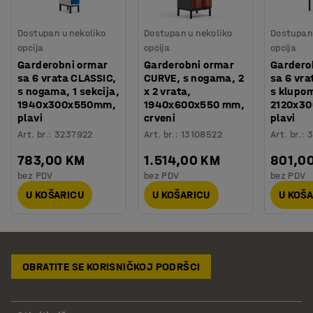
Dostupan u nekoliko
Dostupan u nekoliko
Dostupan 
opcija
opcija
opcija
Garderobni ormar
Garderobni ormar
Gardero
sa 6 vrata CLASSIC,
CURVE, s nogama, 2
sa 6 vra
s nogama, 1 sekcija,
x 2 vrata,
s klupom
1940x300x550mm,
1940x600x550 mm,
2120x3
plavi
crveni
plavi
Art. br.
:
3237922
Art. br.
:
13108522
Art. br.
:
3
783,00 KM
1.514,00 KM
801,0
bez PDV
bez PDV
bez PDV
U KOŠARICU
U KOŠARICU
U KOŠ
OBRATITE SE KORISNIČKOJ PODRŠCI