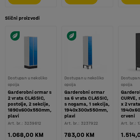
Byggvarubedömd ID: 148671 / 148170
Slični proizvodi
Dostupan u nekoliko
Dostupan u nekoliko
Dostupan 
opcija
opcija
opcija
Garderobni ormar s
Garderobni ormar
Gardero
2 vrata CLASSIC,
sa 6 vrata CLASSIC,
CURVE, 
postolje, 2 sekcije,
s nogama, 1 sekcija,
x 2 vrata
1890x600x550mm,
1940x300x550mm,
1940x6
plavi
plavi
crveni
Art. br.
:
3239612
Art. br.
:
3237922
Art. br.
:
1
1.068,00 KM
783,00 KM
1.514,