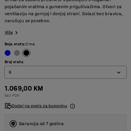
pojačanim vratima s gumenim prigušivačima. Otvori za
ventilaciju na gornjoj i donjoj strani. Dolazi bez bravica,
naručuju se posebno.
Više
Boja vrata
:
Crna
Broj vrata
6
1.069,00 KM
6
bez PDV
9
Dodaj na popis za kupovinu
12
Garancja od 7 godina