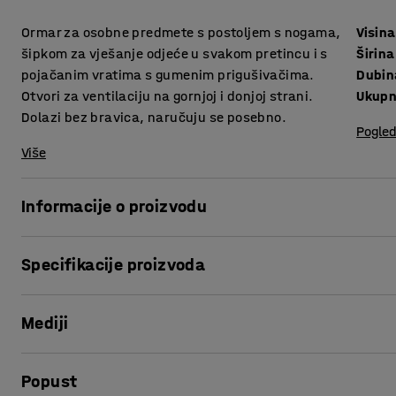
Ormar za osobne predmete s postoljem s nogama,
Visina
šipkom za vješanje odjeće u svakom pretincu i s
Širina
pojačanim vratima s gumenim prigušivačima.
Dubin
Otvori za ventilaciju na gornjoj i donjoj strani.
Ukupn
Dolazi bez bravica, naručuju se posebno.
Pogled
Više
Informacije o proizvodu
Garderobni ormari su visoke kvalitete i obojani su prašk
Specifikacije proizvoda
daje površinu otpornu na ogrebotine i svakodnevno korišten
debljine 0.7 i 0.8 mm.
Visina
:
1740
mm
Mediji
Širina
:
1200
mm
Ormari su idealni za pohranu osobnih stvari na radnim m
Dubina
:
550
mm
prostorima i drugim javim mjestima.
Ukupna visina
:
1940
mm
Prikaži proizvod u 3D
Popust
Vrsta vrata
:
Ojačani jednostruki lim
Vrata ormara imaju gumenu zaštitu za lako i tiho zatvaran