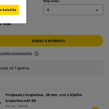
Broj vrata
lava
8
ve kolačiće
0 KM
4
6
DODAJ U KOŠARICU
8
a popis za kupovinu
ncja od 7 godina
Privjesak s brojevima, 25 mm, crni s bijelim
brojevima od1-50
Art. br.: 80125