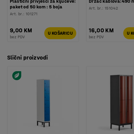
Plastični privjesci za ključeve:
Držač kablova:490
paket od 50 kom : 5 boja
Art. br.
:
151042
Art. br.
:
101271
9,00 KM
16,00 KM
U KOŠARICU
U 
bez PDV
bez PDV
Slični proizvodi