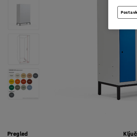
Postavk
Pregled
Klju