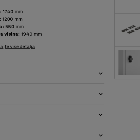
:
1740
mm
:
1200
mm
a
:
550
mm
a visina
:
1940
mm
ajte više detalja
astom tehnikom. Bojanje praškastom tehnikom
je. Okvir i vrata ormara izrađeni su od lima
jestima, u teretanama, školama, izložbenim
je. Otvori na vrhu i na dnu ormara