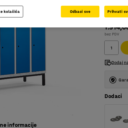
Boja vrata
:
P
e kolačića
Odbaci sve
Prihvati s
1.914,0
bez PDV
Dodaj n
Gara
Dodaci
čne informacije