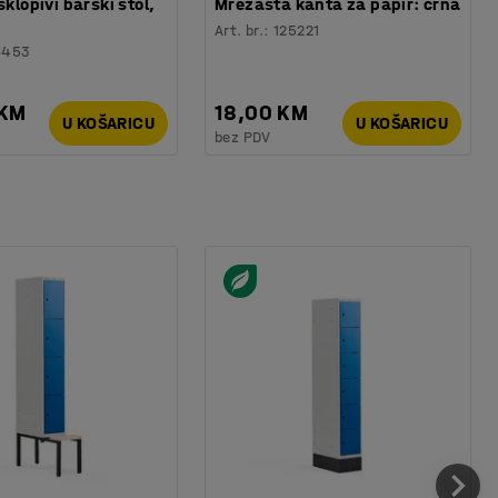
sklopivi barski stol,
Mrežasta kanta za papir: crna
Art. br.
:
125221
6453
 KM
18,00 KM
U KOŠARICU
U KOŠARICU
bez PDV