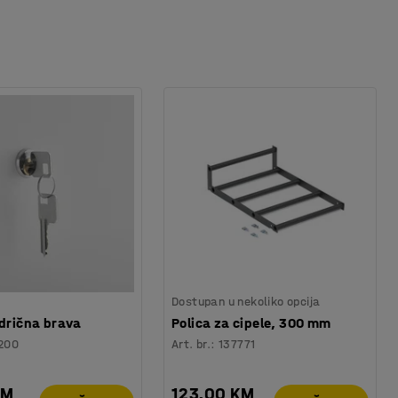
Dostupan u nekoliko opcija
ndrična brava
Polica za cipele, 300 mm
200
Art. br.
:
137771
KM
123,00 KM