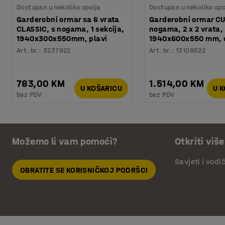
Dostupan u nekoliko opcija
Dostupan u nekoliko opc
Garderobni ormar sa 6 vrata
Garderobni ormar CU
CLASSIC, s nogama, 1 sekcija,
nogama, 2 x 2 vrata,
1940x300x550mm, plavi
1940x600x550 mm, 
Art. br.
:
3237922
Art. br.
:
13108522
783,00 KM
1.514,00 KM
U KOŠARICU
U 
bez PDV
bez PDV
Možemo li vam pomoći?
Otkriti više
Savjeti i vodi
OBRATITE SE KORISNIČKOJ PODRŠCI