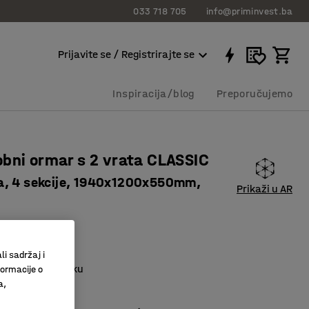
033 718 705
info@priminvest.ba
Prijavite se / Registrirajte se
Inspiracija/blog
Preporučujemo
bni ormar s 2 vrata CLASSIC
, 4 sekcije, 1940x1200x550mm,
Prikaži u AR
39822
 ventilaciju
li sadržaj i
tinac ima prečku
formacije o
a,