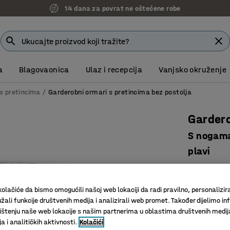
7 godina garancije
a
Blagovaonica
Ulaz i recepcija
Vanjsko okruženje
s pretincima
Garderobni ormari s pretincima bez postolja
Gardero
S nogama
plavi
Art. br.
:
32
Otvori za
olačiće da bismo omogućili našoj web lokaciji da radi pravilno, personalizira
Svaki pre
žali funkcije društvenih medija i analizirali web promet. Također dijelimo in
štenju naše web lokacije s našim partnerima u oblastima društvenih medij
Izdržljiv
 i analitičkih aktivnosti.
Kolačići