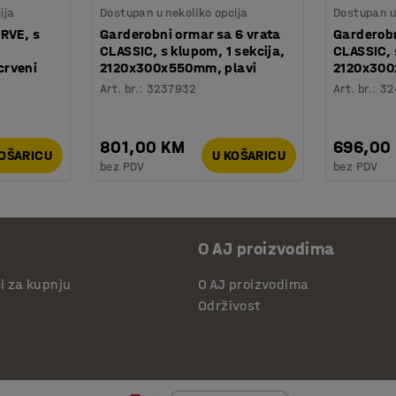
ija
Dostupan u nekoliko opcija
Dostupan u 
RVE, s
Garderobni ormar sa 6 vrata
Garderobn
CLASSIC, s klupom, 1 sekcija,
CLASSIC, 
crveni
2120x300x550mm, plavi
2120x300
Art. br.
:
3237932
Art. br.
:
32
801,00 KM
696,00
KOŠARICU
U KOŠARICU
bez PDV
bez PDV
O AJ proizvodima
či za kupnju
O AJ proizvodima
Održivost