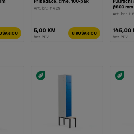
 mm
Pribadače, crne, 100-pak
Plastični 
Ø800 mm
Art. br.
:
11429
Art. br.
:
11
5,00 KM
145,00
KOŠARICU
U KOŠARICU
bez PDV
bez PDV