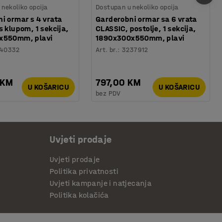
nekoliko opcija
Dostupan u nekoliko opcija
i ormar s 4 vrata
Garderobni ormar sa 6 vrata
s klupom, 1 sekcija,
CLASSIC, postolje, 1 sekcija,
x550mm, plavi
1890x300x550mm, plavi
40332
Art. br.
:
3237912
 KM
797,00 KM
U KOŠARICU
U KOŠARICU
bez PDV
Uvjeti prodaje
Uvjeti prodaje
Politika privatnosti
Uvjeti kampanje i natjecanja
Politika kolačića