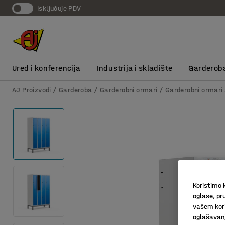
Isključuje PDV
Ured i konferencija
Industrija i skladište
Garderob
AJ Proizvodi
Garderoba
Garderobni ormari
Garderobni ormari 
Koristimo k
oglase, pru
vašem kori
oglašavanja