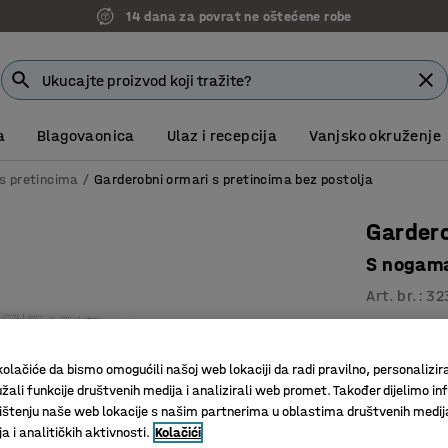
14 dana za povrat ne oštećene robe
a
Blagovaonica
Ulaz i recepcija
Vanjsko okruženje
s pretincima
Garderobni ormari s pretincima bez postolja
Gardero
S nogama
Art. br.
:
32
Otvori za
Svaki pre
olačiće da bismo omogućili našoj web lokaciji da radi pravilno, personalizira
Izdržljiv
žali funkcije društvenih medija i analizirali web promet. Također dijelimo in
štenju naše web lokacije s našim partnerima u oblastima društvenih medij
 i analitičkih aktivnosti.
Kolačići
Boja vrata
:
S