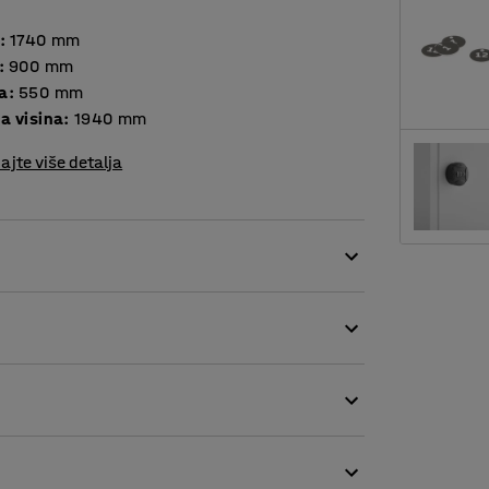
:
1740
mm
:
900
mm
a
:
550
mm
a visina
:
1940
mm
ajte više detalja
astom tehnikom. Bojanje praškastom tehnikom
je. Okvir i vrata ormara izrađeni su od lima
jestima, u teretanama, školama, izložbenim
je. Otvori na vrhu i na dnu ormara