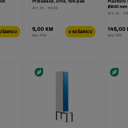
 mm
Pribadače, crne, 100-pak
Plastični 
Ø800 mm
Art. br.
:
11429
Art. br.
:
11
5,00 KM
145,00
KOŠARICU
U KOŠARICU
bez PDV
bez PDV