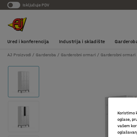
Isključuje PDV
Ured i konferencija
Industrija i skladište
Garderob
AJ Proizvodi
Garderoba
Garderobni ormari
Garderobni ormari 
Koristimo k
oglase, pru
vašem kori
oglašavanja