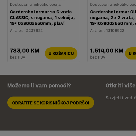
Dostupan u nekoliko opcija
Dostupan u nekoliko opc
Garderobni ormar sa 6 vrata
Garderobni ormar CU
CLASSIC, s nogama, 1 sekcija,
nogama, 2 x 2 vrata,
1940x300x550mm, plavi
1940x600x550 mm, 
Art. br.
:
3237922
Art. br.
:
13108522
783,00 KM
1.514,00 KM
U KOŠARICU
U 
bez PDV
bez PDV
Možemo li vam pomoći?
Otkriti više
Savjeti i vodi
OBRATITE SE KORISNIČKOJ PODRŠCI