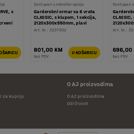
ija
Dostupan u nekoliko opcija
Dostupan u 
RVE, s
Garderobni ormar sa 6 vrata
Garderobn
CLASSIC, s klupom, 1 sekcija,
CLASSIC, 
crveni
2120x300x550mm, plavi
2120x300
Art. br.
:
3237932
Art. br.
:
32
801,00 KM
696,00
KOŠARICU
U KOŠARICU
bez PDV
bez PDV
O AJ proizvodima
či za kupnju
O AJ proizvodima
Održivost