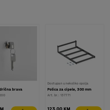
Dostupan u nekoliko opcija
ndrična brava
Polica za cipele, 300 mm
200
Art. br.
:
137771
KM
123,00 KM