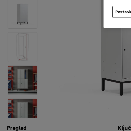
Postavk
Pregled
Klju