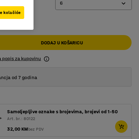
6
ve kolačiće
00 KM
4
6
DODAJ U KOŠARICU
8
a popis za kupovinu
ncja od 7 godina
Samoljepljive oznake s brojevima, brojevi od 1-50
Art. br.: 80122
32,00 KM
bez PDV