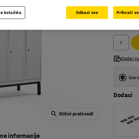
e kolačića
Odbaci sve
Prihvati s
1.496,
bez PDV
Dodaj n
Gara
Dodaci
Slični proizvodi
čne informacije