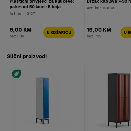
Plastični privjesci za ključeve:
Držač kablova:490
paket od 50 kom : 5 boja
Art. br.
:
151042
Art. br.
:
101271
9,00 KM
16,00 KM
U KOŠARICU
U 
bez PDV
bez PDV
Slični proizvodi