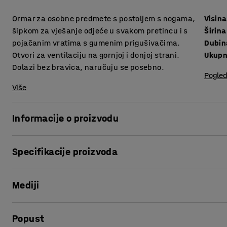
Ormar za osobne predmete s postoljem s nogama,
Visina
šipkom za vješanje odjeće u svakom pretincu i s
Širina
pojačanim vratima s gumenim prigušivačima.
Dubin
Otvori za ventilaciju na gornjoj i donjoj strani.
Ukupn
Dolazi bez bravica, naručuju se posebno.
Pogled
Više
Informacije o proizvodu
Garderobni ormari su visoke kvalitete i obojani su prašk
Specifikacije proizvoda
daje površinu otpornu na ogrebotine i svakodnevno korišten
debljine 0.7 i 0.8 mm.
Visina
:
1740
mm
Mediji
Širina
:
900
mm
Ormari su idealni za pohranu osobnih stvari na radnim m
Dubina
:
550
mm
prostorima i drugim javim mjestima.
Ukupna visina
:
1940
mm
Prikaži proizvod u 3D
Popust
Vrsta vrata
:
Ojačani jednostruki lim
Vrata ormara imaju gumenu zaštitu za lako i tiho zatvaran