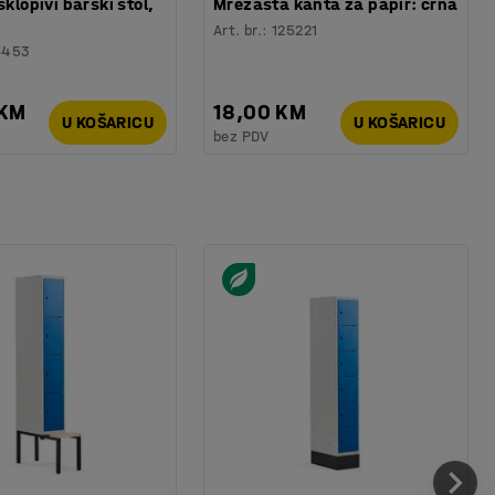
sklopivi barski stol,
Mrežasta kanta za papir: crna
Art. br.
:
125221
6453
 KM
18,00 KM
U KOŠARICU
U KOŠARICU
bez PDV