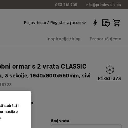
033 718 705
info@priminvest.ba
Prijavite se / Registrirajte se
Inspiracija/blog
Preporučujemo
bni ormar s 2 vrata CLASSIC
, 3 sekcije, 1940x900x550mm, sivi
Prikaži u AR
39723
 ventilaciju
tinac ima prečku
li sadržaj i
formacije o
a,
Broj vrata
vijetlo siva