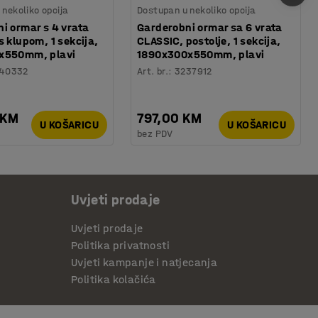
nekoliko opcija
Dostupan u nekoliko opcija
i ormar s 4 vrata
Garderobni ormar sa 6 vrata
s klupom, 1 sekcija,
CLASSIC, postolje, 1 sekcija,
x550mm, plavi
1890x300x550mm, plavi
40332
Art. br.
:
3237912
 KM
797,00 KM
U KOŠARICU
U KOŠARICU
bez PDV
Uvjeti prodaje
Uvjeti prodaje
Politika privatnosti
Uvjeti kampanje i natjecanja
Politika kolačića