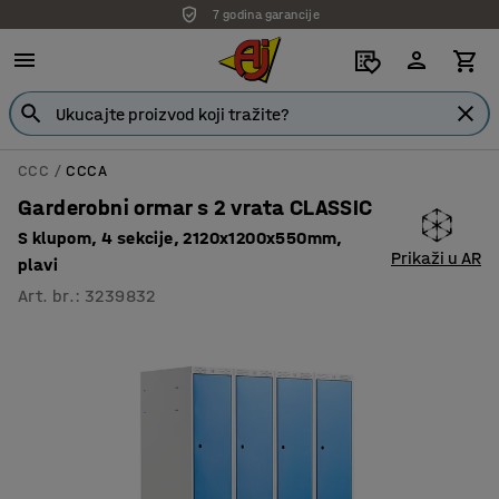
7 godina garancije
CCC
CCCA
Garderobni ormar s 2 vrata CLASSIC
S klupom, 4 sekcije, 2120x1200x550mm,
Prikaži u AR
plavi
Art. br.
:
3239832