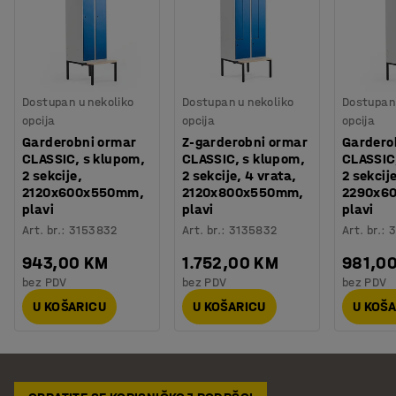
Dostupan u nekoliko
Dostupan u nekoliko
Dostupan 
opcija
opcija
opcija
Garderobni ormar
Z-garderobni ormar
Gardero
CLASSIC, s klupom,
CLASSIC, s klupom,
CLASSIC
2 sekcije,
2 sekcije, 4 vrata,
2 sekcije
2120x600x550mm,
2120x800x550mm,
2290x6
plavi
plavi
plavi
Art. br.
:
3153832
Art. br.
:
3135832
Art. br.
:
3
943,00 KM
1.752,00 KM
981,0
bez PDV
bez PDV
bez PDV
U KOŠARICU
U KOŠARICU
U KOŠ