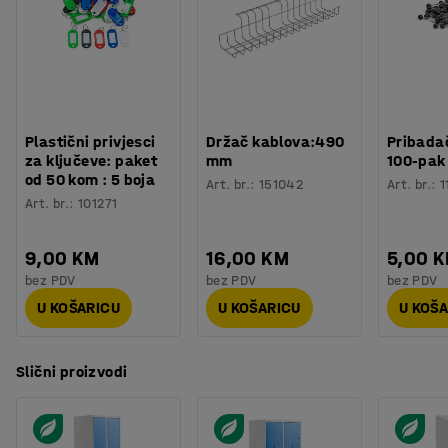
Plastični privjesci
Držač kablova:490
Pribadač
za ključeve: paket
mm
100-pak
od 50 kom : 5 boja
Art. br.
:
151042
Art. br.
:
1
Art. br.
:
101271
9,00 KM
16,00 KM
5,00 
bez PDV
bez PDV
bez PDV
U KOŠARICU
U KOŠARICU
U KOŠ
Slični proizvodi