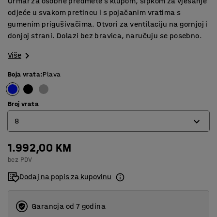
Ormar za osobne predmete s klupom, šipkom za vješanje
odjeće u svakom pretincu i s pojačanim vratima s
gumenim prigušivačima. Otvori za ventilaciju na gornjoj i
donjoj strani. Dolazi bez bravica, naručuju se posebno.
Više
Boja vrata
:
Plava
Broj vrata
8
1.992,00 KM
4
bez PDV
6
Dodaj na popis za kupovinu
8
Garancja od 7 godina