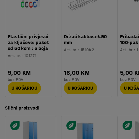
Plastični privjesci
Držač kablova:490
Pribadač
za ključeve: paket
mm
100-pak
od 50 kom : 5 boja
Art. br.
:
151042
Art. br.
:
1
Art. br.
:
101271
9,00 KM
16,00 KM
5,00 
bez PDV
bez PDV
bez PDV
U KOŠARICU
U KOŠARICU
U KOŠ
Slični proizvodi