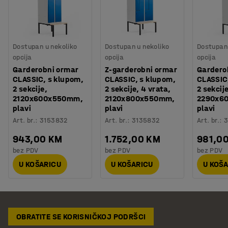
Dostupan u nekoliko
Dostupan u nekoliko
Dostupan 
opcija
opcija
opcija
Garderobni ormar
Z-garderobni ormar
Gardero
CLASSIC, s klupom,
CLASSIC, s klupom,
CLASSIC
2 sekcije,
2 sekcije, 4 vrata,
2 sekcije
2120x600x550mm,
2120x800x550mm,
2290x6
plavi
plavi
plavi
Art. br.
:
3153832
Art. br.
:
3135832
Art. br.
:
3
943,00 KM
1.752,00 KM
981,0
bez PDV
bez PDV
bez PDV
U KOŠARICU
U KOŠARICU
U KOŠ
OBRATITE SE KORISNIČKOJ PODRŠCI