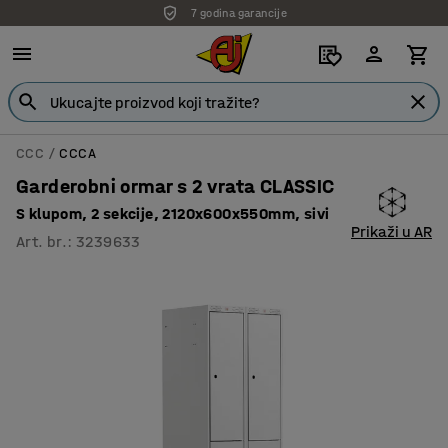
7 godina garancije
CCC
CCCA
Garderobni ormar s 2 vrata CLASSIC
S klupom, 2 sekcije, 2120x600x550mm, sivi
Prikaži u AR
Art. br.
:
3239633