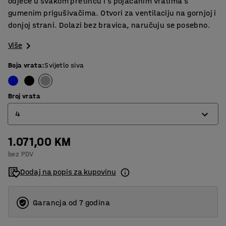
odjeće u svakom pretincu i s pojačanim vratima s
gumenim prigušivačima. Otvori za ventilaciju na gornjoj i
donjoj strani. Dolazi bez bravica, naručuju se posebno.
Više
Boja vrata
:
Svijetlo siva
Broj vrata
4
1.071,00 KM
4
bez PDV
6
Dodaj na popis za kupovinu
8
Garancja od 7 godina