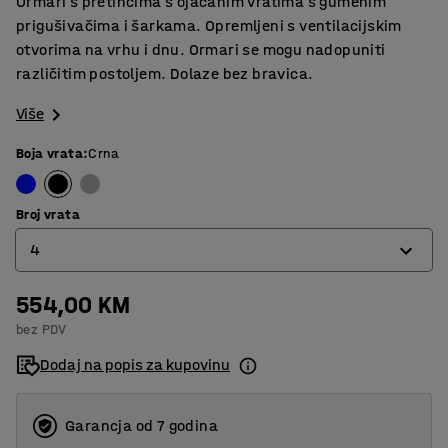
Ormari s pretincima s ojačanim vratima s gumenim
prigušivačima i šarkama. Opremljeni s ventilacijskim
otvorima na vrhu i dnu. Ormari se mogu nadopuniti
različitim postoljem. Dolaze bez bravica.
Više
Boja vrata
:
Crna
Broj vrata
4
554,00 KM
4
bez PDV
8
Dodaj na popis za kupovinu
12
16
Garancja od 7 godina