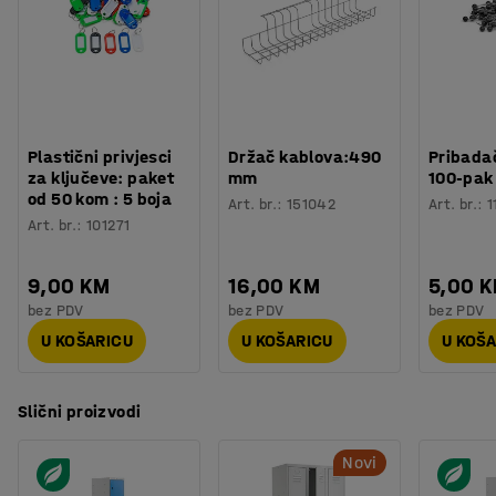
Plastični privjesci
Držač kablova:490
Pribadač
za ključeve: paket
mm
100-pak
od 50 kom : 5 boja
Art. br.
:
151042
Art. br.
:
1
Art. br.
:
101271
9,00 KM
16,00 KM
5,00 
bez PDV
bez PDV
bez PDV
U KOŠARICU
U KOŠARICU
U KOŠ
Slični proizvodi
Novi