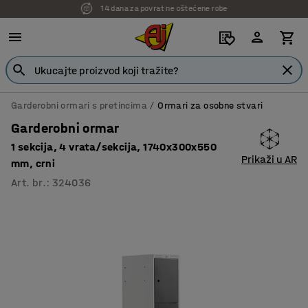
7 godina garancije
Garderobni ormari s pretincima
Ormari za osobne stvari
Garderobni ormar
1 sekcija, 4 vrata/sekcija, 1740x300x550
Prikaži u AR
mm, crni
Art. br.
:
324036