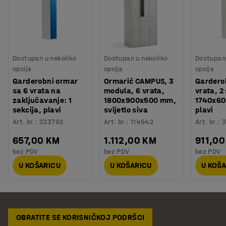
Dostupan u nekoliko
Dostupan u nekoliko
Dostupan 
opcija
opcija
opcija
Garderobni ormar
Ormarić CAMPUS, 3
Gardero
sa 6 vrata na
modula, 6 vrata,
vrata, 2
zaključavanje: 1
1800x900x500 mm,
1740x6
sekcija, plavi
svijetlo siva
plavi
Art. br.
:
323792
Art. br.
:
114542
Art. br.
:
3
657,00 KM
1.112,00 KM
911,00
bez PDV
bez PDV
bez PDV
U KOŠARICU
U KOŠARICU
U KOŠ
OBRATITE SE KORISNIČKOJ PODRŠCI