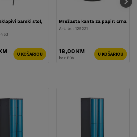
sklopivi barski stol,
Mrežasta kanta za papir: crna
Art. br.
:
125221
6453
 KM
18,00 KM
U KOŠARICU
U KOŠARICU
bez PDV