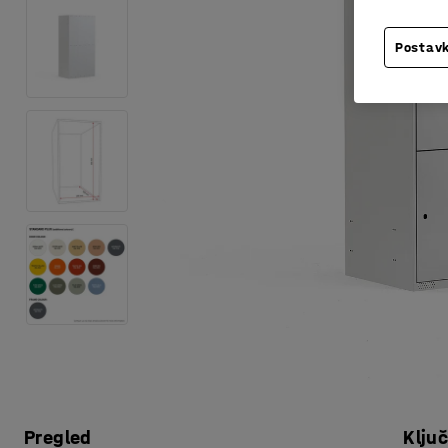
Postavk
Pregled
Klju