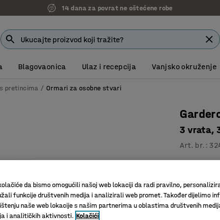
14 dana za povrat ne oštećene robe
7 godina garancije
a
Blagovaonica
Ulaz i recepcija
Vanjsko okruženje
s pretincima
Ormari za osobne stvari
Garder
3 vrata,
Art. br.
:
32
6, 9 ili 1
Otvori za
olačiće da bismo omogućili našoj web lokaciji da radi pravilno, personalizira
Kvalitetn
žali funkcije društvenih medija i analizirali web promet. Također dijelimo in
štenju naše web lokacije s našim partnerima u oblastima društvenih medij
Boja vrata
:
S
 i analitičkih aktivnosti.
Kolačići