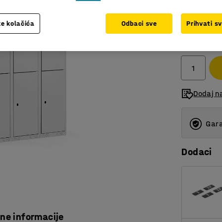
e kolačića
Odbaci sve
Prihvati s
1.387,0
bez PDV
Dodaj n
Gara
Dodaci
čne informacije