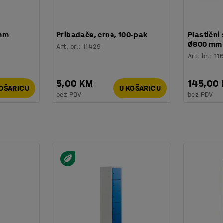
 mm
Pribadače, crne, 100-pak
Plastični 
Ø800 mm
Art. br.
:
11429
Art. br.
:
11
5,00 KM
145,00
KOŠARICU
U KOŠARICU
bez PDV
bez PDV