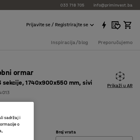
033 718 705
info@priminvest.ba
Prijavite se / Registrirajte se
Inspiracija/blog
Preporučujemo
obni ormar
 3 sekcije, 1740x900x550 mm, sivi
Prikaži u AR
4013
2 pretinaca
 ventilaciju
li sadržaj i
a izrada
formacije o
a,
Broj vrata
vijetlo siva