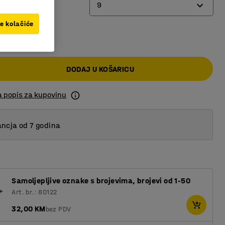
9
ve kolačiće
0 KM
6
9
DODAJ U KOŠARICU
12
a popis za kupovinu
ncja od 7 godina
Samoljepljive oznake s brojevima, brojevi od 1-50
Art. br.: 80122
32,00 KM
bez PDV