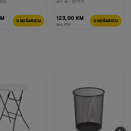
200
Art. br.
:
137771
KM
123,00 KM
U KOŠARICU
U KOŠARICU
bez PDV