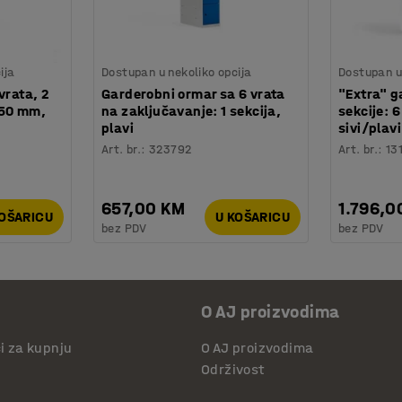
ija
Dostupan u nekoliko opcija
Dostupan u 
vrata, 2
Garderobni ormar sa 6 vrata
"Extra" g
550 mm,
na zaključavanje: 1 sekcija,
sekcije: 
plavi
sivi/plavi
Art. br.
:
323792
Art. br.
:
13
657,00 KM
1.796,0
KOŠARICU
U KOŠARICU
bez PDV
bez PDV
O AJ proizvodima
či za kupnju
O AJ proizvodima
Održivost