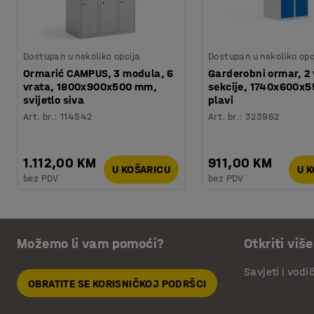
Dostupan u nekoliko opcija
Dostupan u nekoliko opc
Ormarić CAMPUS, 3 modula, 6
Garderobni ormar, 2 
vrata, 1800x900x500 mm,
sekcije, 1740x600x
svijetlo siva
plavi
Art. br.
:
114542
Art. br.
:
323962
1.112,00 KM
911,00 KM
U KOŠARICU
U 
bez PDV
bez PDV
Možemo li vam pomoći?
Otkriti više
Savjeti i vodi
OBRATITE SE KORISNIČKOJ PODRŠCI