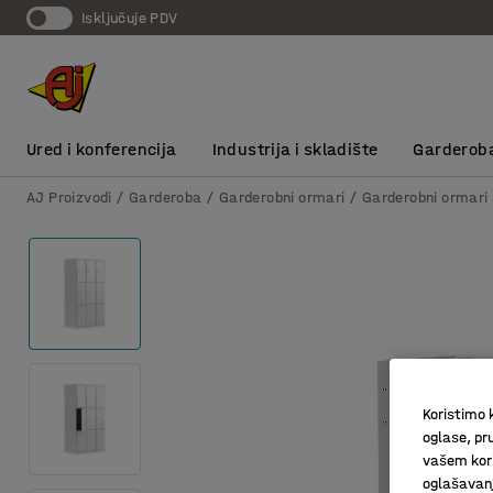
Isključuje PDV
Ured i konferencija
Industrija i skladište
Garderob
AJ Proizvodi
Garderoba
Garderobni ormari
Garderobni ormari 
Koristimo k
oglase, pru
vašem kori
oglašavanja