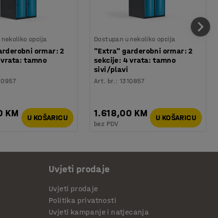
nekoliko opcija
Dostupan u nekoliko opcija
arderobni ormar: 2
"Extra" garderobni ormar: 2
6 vrata: tamno
sekcije: 4 vrata: tamno
sivi/plavi
10957
Art. br.
:
1310857
0 KM
1.618,00 KM
U KOŠARICU
U KOŠARICU
bez PDV
Uvjeti prodaje
Uvjeti prodaje
Politika privatnosti
Uvjeti kampanje i natjecanja