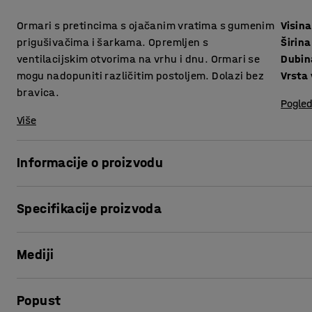
Ormari s pretincima s ojačanim vratima s gumenim
Visina
prigušivačima i šarkama. Opremljen s
Širina
ventilacijskim otvorima na vrhu i dnu. Ormari se
Dubin
mogu nadopuniti različitim postoljem. Dolazi bez
Vrsta 
bravica.
Pogled
Više
Informacije o proizvodu
Vrlo kvalitetni ormari s pretincima od metala obojanog p
Specifikacije proizvoda
tehnikom daje površinu otpornu na ogrebotine, za svakodne
su od lima debljine 0.7 i 0.8 mm. Ormari su idealni za s
Visina
:
1740
mm
teretanama, školama, izložbenim prostorima i drugim ja
Mediji
Širina
:
900
mm
zaštitu za lako i tiho zatvaranje. Otvori na vrhu i na dnu
Dubina
:
550
mm
propuštaju svu vlagu iz ormara.
Vrsta vrata
:
Ojačani jednostruki lim
Prikaži proizvod u 3D
Popust
Debljina vrata
:
15
mm
Izaberite različite dodatke i kombinirajte ih kako bi prila