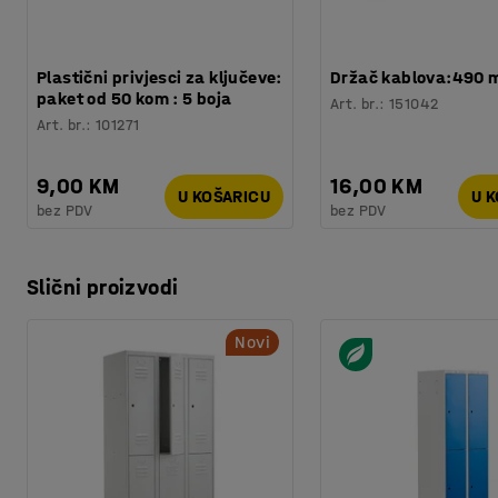
Plastični privjesci za ključeve:
Držač kablova:490
paket od 50 kom : 5 boja
Art. br.
:
151042
Art. br.
:
101271
9,00 KM
16,00 KM
U KOŠARICU
U 
bez PDV
bez PDV
Slični proizvodi
Novi