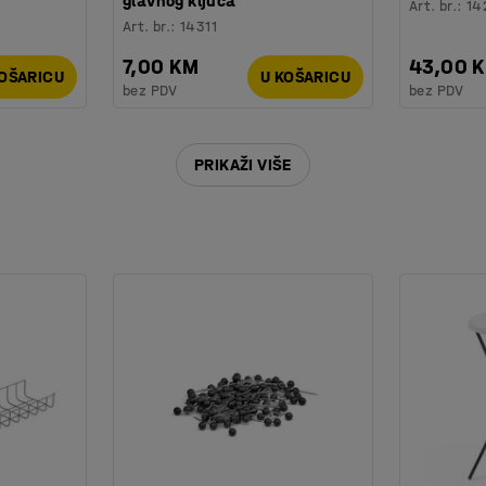
glavnog ključa
Art. br.
:
14
Art. br.
:
14311
7,00 KM
43,00 
KOŠARICU
U KOŠARICU
bez PDV
bez PDV
PRIKAŽI VIŠE