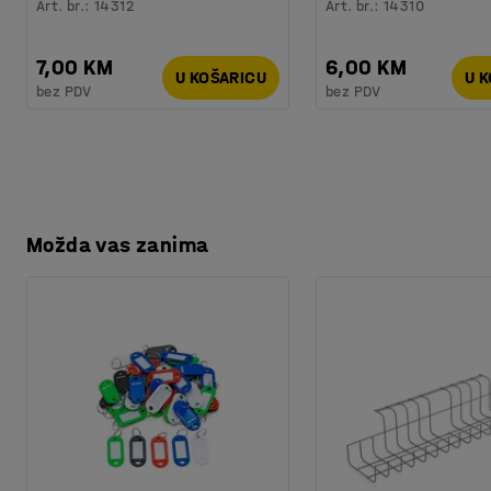
Art. br.
:
14312
Art. br.
:
14310
7,00 KM
6,00 KM
U KOŠARICU
U 
bez PDV
bez PDV
Možda vas zanima