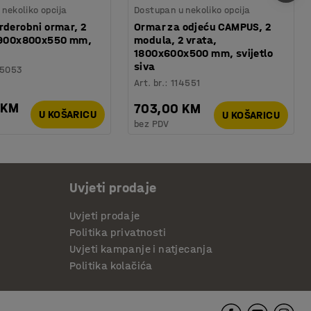
nekoliko opcija
Dostupan u nekoliko opcija
rderobni ormar, 2
Ormar za odjeću CAMPUS, 2
 1900x800x550 mm,
modula, 2 vrata,
1800x600x500 mm, svijetlo
siva
5053
Art. br.
:
114551
 KM
703,00 KM
U KOŠARICU
U KOŠARICU
bez PDV
Uvjeti prodaje
Uvjeti prodaje
Politika privatnosti
Uvjeti kampanje i natjecanja
Politika kolačića