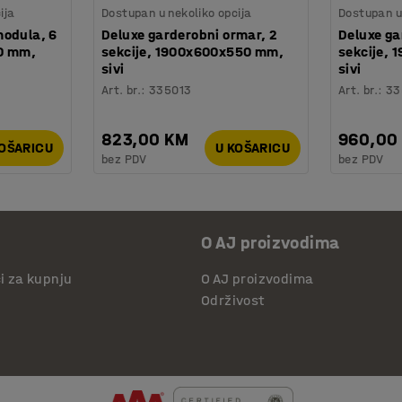
ija
Dostupan u nekoliko opcija
Dostupan u 
modula, 6
Deluxe garderobni ormar, 2
Deluxe ga
0 mm,
sekcije, 1900x600x550 mm,
sekcije,
sivi
sivi
Art. br.
:
335013
Art. br.
:
33
823,00 KM
960,00
KOŠARICU
U KOŠARICU
bez PDV
bez PDV
O AJ proizvodima
či za kupnju
O AJ proizvodima
Održivost