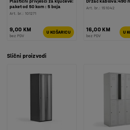
Plastični privjesci za ključeve:
Držač kablova:490
paket od 50 kom : 5 boja
Art. br.
:
151042
Art. br.
:
101271
9,00 KM
16,00 KM
U KOŠARICU
U 
bez PDV
bez PDV
Slični proizvodi