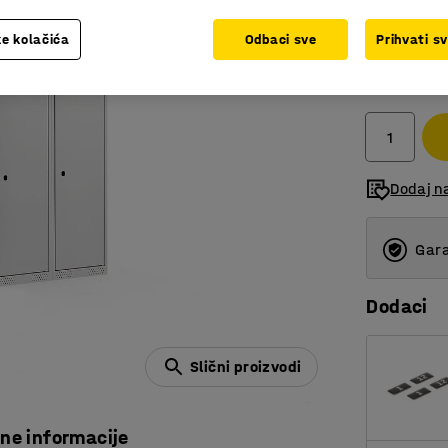
e kolačića
Odbaci sve
Prihvati s
912,00
bez PDV
Dodaj n
Gara
Dodaci
Slični proizvodi
čne informacije