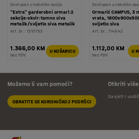
Dostupan u nekoliko opcija
Dostupan u nekoliko opc
"Extra" garderobni ormari:2
Ormarić CAMPUS, 3 
sekcije:okvir:tamno siva
vrata, 1800x900x50
metalik/svijetlo siva metalik
svijetlo siva
Art. br.
:
1310753
Art. br.
:
114542
1.366,00 KM
1.112,00 KM
U KOŠARICU
U 
bez PDV
bez PDV
Možemo li vam pomoći?
Otkriti više
Savjeti i vodi
OBRATITE SE KORISNIČKOJ PODRŠCI