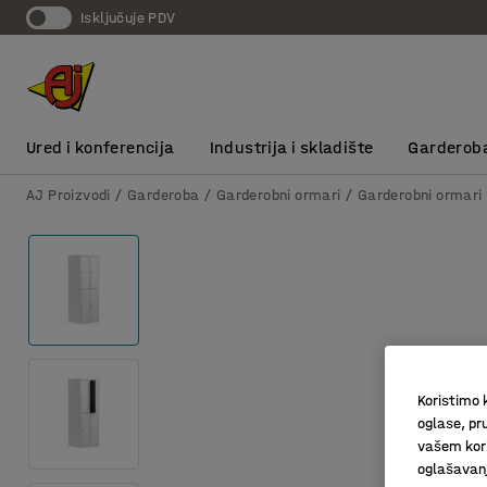
Isključuje PDV
Ured i konferencija
Industrija i skladište
Garderob
AJ Proizvodi
Garderoba
Garderobni ormari
Garderobni ormari
Koristimo k
oglase, pru
vašem kori
oglašavanja