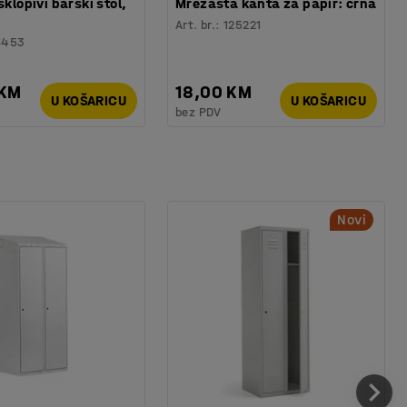
sklopivi barski stol,
Mrežasta kanta za papir: crna
Art. br.
:
125221
6453
 KM
18,00 KM
U KOŠARICU
U KOŠARICU
bez PDV
Novi