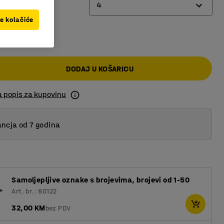
4
ve kolačiće
 KM
4
6
DODAJ U KOŠARICU
8
a popis za kupovinu
ncja od 7 godina
Samoljepljive oznake s brojevima, brojevi od 1-50
Art. br.: 80122
32,00 KM
bez PDV