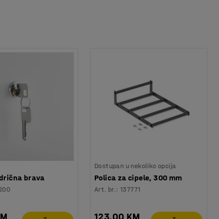
Dostupan u nekoliko opcija
ndrična brava
Polica za cipele, 300 mm
200
Art. br.
:
137771
KM
123,00 KM