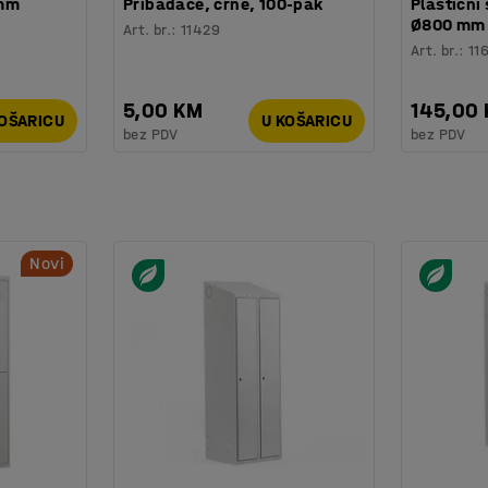
 mm
Pribadače, crne, 100-pak
Plastični 
Ø800 mm
Art. br.
:
11429
Art. br.
:
11
5,00 KM
145,00
KOŠARICU
U KOŠARICU
bez PDV
bez PDV
Novi