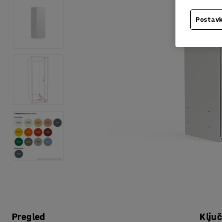
Postavk
Pregled
Klju