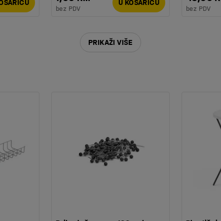
KOŠARICU
U KOŠARICU
bez PDV
bez PDV
PRIKAŽI VIŠE