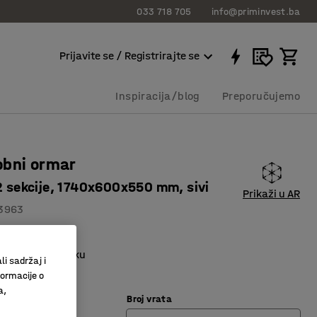
033 718 705
info@priminvest.ba
Prijavite se / Registrirajte se
Inspiracija/blog
Preporučujemo
obni ormar
 2 sekcije, 1740x600x550 mm, sivi
Prikaži u AR
3963
 ventilaciju
tinac ima prečku
li sadržaj i
 većih pretinaca
formacije o
a,
Broj vrata
vijetlo siva