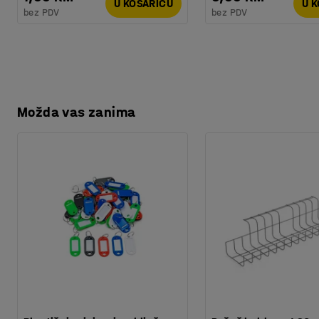
U KOŠARICU
U 
bez PDV
bez PDV
Možda vas zanima