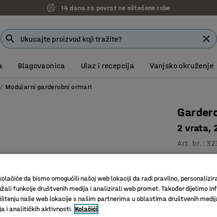
14 dana za povrat ne oštećene robe
a
Blagovaonica
Ulaz i recepcija
Vanjsko okruženje
Modularni garderobni ormari
Garder
2 vrata,
Art. br.
:
32
Otvori za
Svaki pre
olačiće da bismo omogućili našoj web lokaciji da radi pravilno, personalizira
4, 6 ili 8
žali funkcije društvenih medija i analizirali web promet. Također dijelimo in
štenju naše web lokacije s našim partnerima u oblastima društvenih medij
 i analitičkih aktivnosti.
Kolačići
Boja vrata
:
S