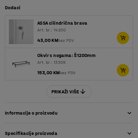
Dodaci
ASSA cilindrična brava
Art. br.: 14200
43,00 KM
bez PDV
Okvir s nogama: Š1200mm
Art. br.: 13306
153,00 KM
bez PDV
PRIKAŽI VIŠE
Informacije o proizvodu
Ovaj jedinstveni i elegantan garderobni ormar daje
Specifikacije proizvoda
otmjenost bilo kojem okruženju. Zaobljena vrata s