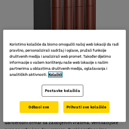
Koristimo kolačiće da bismo omogućili našoj web lokaciji da radi
pravilno, personalizirali sadržaj i oglase, pružali funkcije
društvenih medija i analizirali web promet. Također dijelimo
informacije o vašem korištenju naše web lokacije s našim
partnerima u oblastima društvenih medija, oglašavanja i
analitičkih aktivnosti.
Kolačići
Postavke kolačića
2 okomita pretinca
Dobro opremljen
Odbaci sve
Prihvati sve kolačiće
Zaobljena, lakirana vrata
Garderobni ormar sa zaobljenim vratima. Ventilacijske