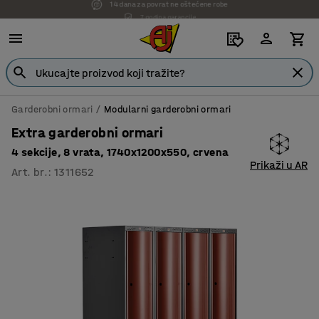
7 godina garancije
Garderobni ormari
Modularni garderobni ormari
Extra garderobni ormari
4 sekcije, 8 vrata, 1740x1200x550, crvena
Prikaži u AR
Art. br.
:
1311652