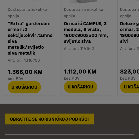
Dostupan u nekoliko
Dostupan u nekoliko
Dostupan 
opcija
opcija
opcija
"Extra" garderobni
Ormarić CAMPUS, 3
Deluxe 
ormari:2
modula, 6 vrata,
ormar, 2
sekcije:okvir:tamno
1800x900x500 mm,
1900x6
siva
svijetlo siva
sivi
metalik/svijetlo
Art. br.
:
114542
Art. br.
:
3
siva metalik
Art. br.
:
1310753
1.112,00 KM
823,0
1.366,00 KM
bez PDV
bez PDV
bez PDV
U KOŠARICU
U KOŠ
U KOŠARICU
OBRATITE SE KORISNIČKOJ PODRŠCI