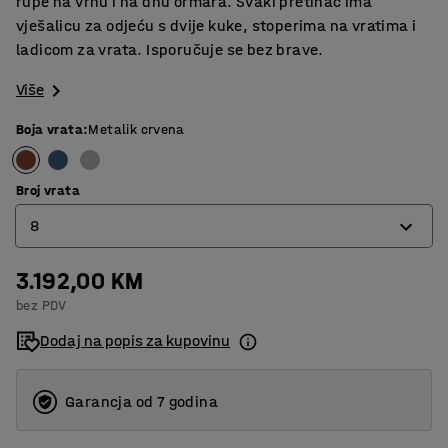
rupe na vrhu i na dnu ormara. Svaki pretinac ima
vješalicu za odjeću s dvije kuke, stoperima na vratima i
ladicom za vrata. Isporučuje se bez brave.
Više
Boja vrata
:
Metalik crvena
Broj vrata
8
3.192,00 KM
4
bez PDV
6
Dodaj na popis za kupovinu
8
Garancja od 7 godina