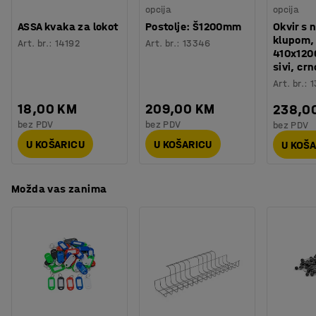
Težina
:
92,01
kg
opcija
opcija
Montaža
:
Dolazi sastavljeno
ASSA kvaka za lokot
Postolje: Š1200mm
Okvir s 
klupom,
Testirano
:
EN 16121:2023
Art. br.
:
14192
Art. br.
:
13346
410x120
sivi, crn
Art. br.
:
1
18,00 KM
209,00 KM
238,0
bez PDV
bez PDV
bez PDV
U KOŠARICU
U KOŠARICU
U KOŠ
Možda vas zanima