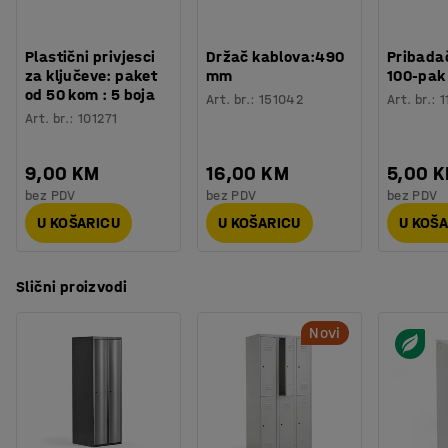
Plastični privjesci
Držač kablova:490
Pribadač
za ključeve: paket
mm
100-pak
od 50 kom : 5 boja
Art. br.
:
151042
Art. br.
:
1
Art. br.
:
101271
9,00 KM
16,00 KM
5,00 
bez PDV
bez PDV
bez PDV
U KOŠARICU
U KOŠARICU
U KOŠ
Slični proizvodi
Novi