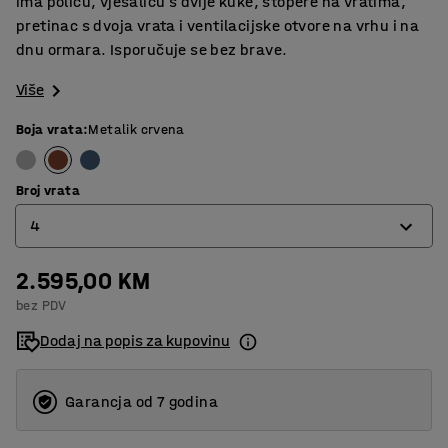
ima policu, vješalicu s dvije kuke, stopere na vratima,
pretinac s dvoja vrata i ventilacijske otvore na vrhu i na
dnu ormara. Isporučuje se bez brave.
Više
Boja vrata
:
Metalik crvena
Broj vrata
4
2.595,00 KM
2
bez PDV
3
Dodaj na popis za kupovinu
4
Garancja od 7 godina