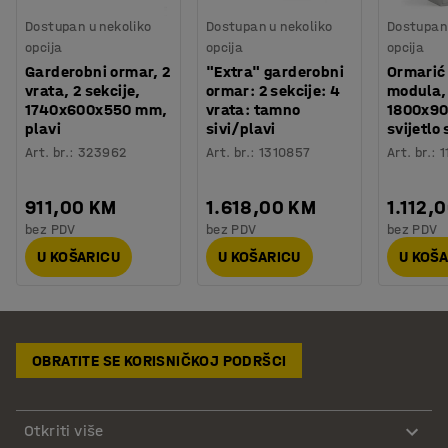
Dostupan u nekoliko
Dostupan u nekoliko
Dostupan 
opcija
opcija
opcija
Garderobni ormar, 2
"Extra" garderobni
Ormarić
vrata, 2 sekcije,
ormar: 2 sekcije: 4
modula, 
1740x600x550 mm,
vrata: tamno
1800x9
plavi
sivi/plavi
svijetlo 
Art. br.
:
323962
Art. br.
:
1310857
Art. br.
:
1
911,00 KM
1.618,00 KM
1.112,
bez PDV
bez PDV
bez PDV
U KOŠARICU
U KOŠARICU
U KOŠ
OBRATITE SE KORISNIČKOJ PODRŠCI
Otkriti više