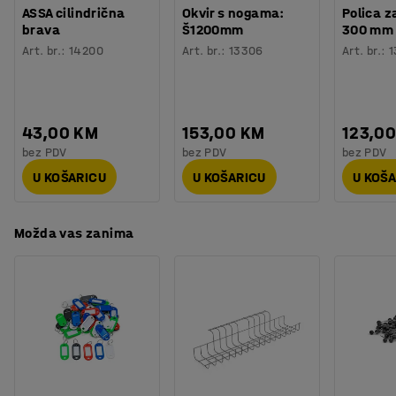
Potreban broj osoba
:
2
se dodaci prodaju odvojeno.
ASSA cilindrična
Okvir s nogama:
Polica z
Procjena vremena
:
10
Min
brava
Š1200mm
300 mm
Težina
:
92,01
kg
Art. br.
:
14200
Art. br.
:
13306
Art. br.
:
1
Montaža
:
Dolazi sastavljeno
Testirano
:
EN 16121:2023
43,00 KM
153,00 KM
123,0
bez PDV
bez PDV
bez PDV
U KOŠARICU
U KOŠARICU
U KOŠ
Možda vas zanima