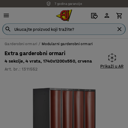
7 godina garancije
Garderobni ormari
Modularni garderobni ormari
Extra garderobni ormari
4 sekcije, 4 vrata, 1740x1200x550, crvena
Prikaži u AR
Art. br.
:
1311552