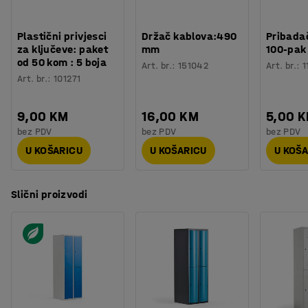
Plastični privjesci
Držač kablova:490
Pribadač
za ključeve: paket
mm
100-pak
od 50 kom : 5 boja
Art. br.
:
151042
Art. br.
:
1
Art. br.
:
101271
9,00 KM
16,00 KM
5,00 
bez PDV
bez PDV
bez PDV
U KOŠARICU
U KOŠARICU
U KOŠ
Slični proizvodi