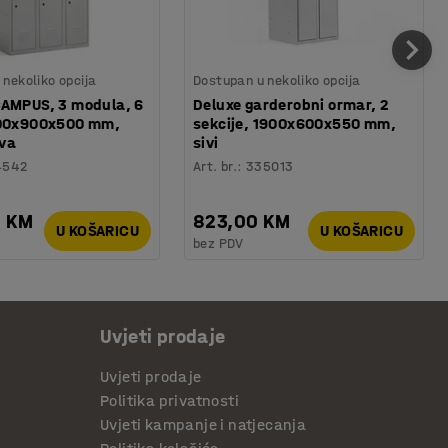
nekoliko opcija
Dostupan u nekoliko opcija
CAMPUS, 3 modula, 6
Deluxe garderobni ormar, 2
800x900x500 mm,
sekcije, 1900x600x550 mm,
iva
sivi
4542
Art. br.
:
335013
0 KM
823,00 KM
U KOŠARICU
U KOŠARICU
bez PDV
Uvjeti prodaje
Uvjeti prodaje
Politika privatnosti
Uvjeti kampanje i natjecanja