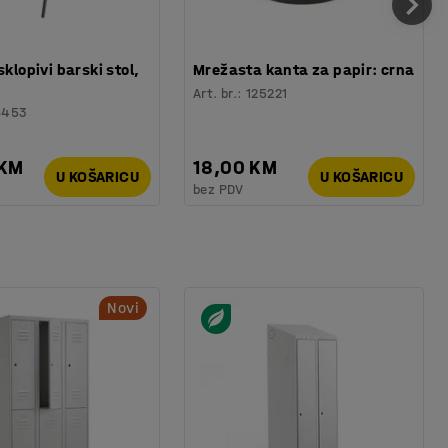
sklopivi barski stol,
Mrežasta kanta za papir: crna
Art. br.
:
125221
6453
 KM
18,00 KM
U KOŠARICU
U KOŠARICU
bez PDV
Novi