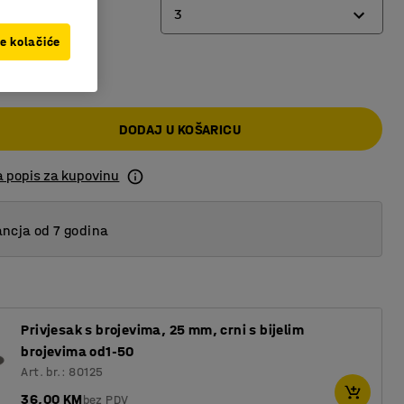
3
ve kolačiće
0 KM
2
3
DODAJ U KOŠARICU
4
a popis za kupovinu
ncja od 7 godina
Privjesak s brojevima, 25 mm, crni s bijelim
brojevima od1-50
Art. br.: 80125
36,00 KM
bez PDV