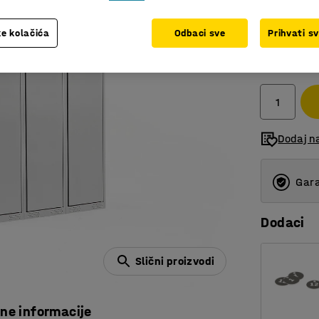
e kolačića
Odbaci sve
Prihvati s
1.147,0
bez PDV
Dodaj n
Gara
Dodaci
Slični proizvodi
čne informacije