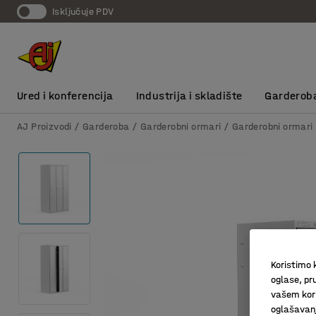
Isključuje PDV
Ured i konferencija
Industrija i skladište
Garderob
AJ Proizvodi
Garderoba
Garderobni ormari
Garderobni ormari
Koristimo k
oglase, pru
vašem kori
oglašavanja