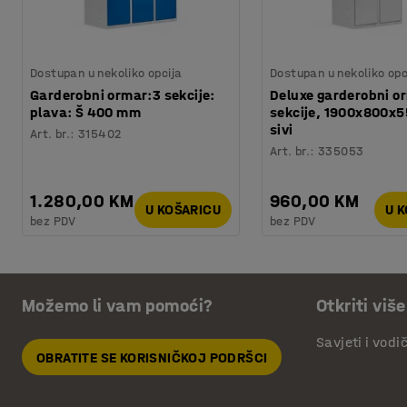
Dostupan u nekoliko opcija
Dostupan u nekoliko opc
Garderobni ormar:3 sekcije:
Deluxe garderobni or
plava: Š 400 mm
sekcije, 1900x800x
sivi
Art. br.
:
315402
Art. br.
:
335053
1.280,00 KM
960,00 KM
U KOŠARICU
U 
bez PDV
bez PDV
Možemo li vam pomoći?
Otkriti više
Savjeti i vodi
OBRATITE SE KORISNIČKOJ PODRŠCI