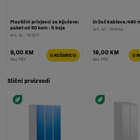
Plastični privjesci za ključeve:
Držač kablova:490
paket od 50 kom : 5 boja
Art. br.
:
151042
Art. br.
:
101271
9,00 KM
16,00 KM
U KOŠARICU
U 
bez PDV
bez PDV
Slični proizvodi