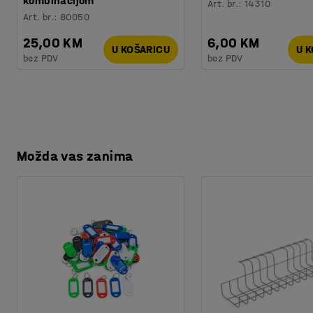
kombinacijom
Art. br.
:
14310
Art. br.
:
80050
25,00 KM
6,00 KM
U KOŠARICU
U 
bez PDV
bez PDV
Možda vas zanima