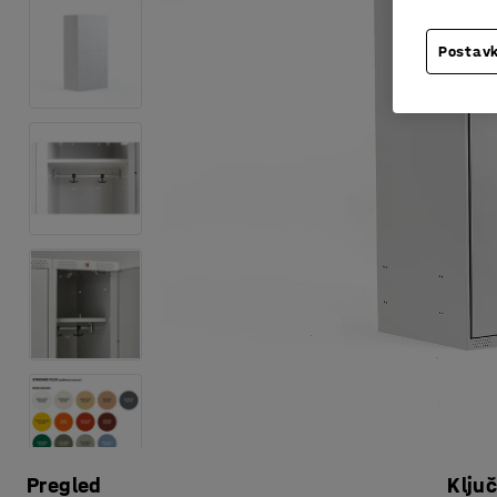
Postavk
Pregled
Klju