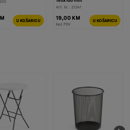
150x100 mm
200
Art. br.
:
21241
KM
19,00 KM
U KOŠARICU
U KOŠARICU
bez PDV