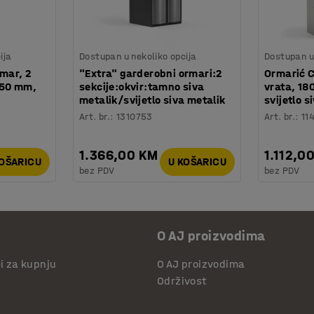
ija
Dostupan u nekoliko opcija
Dostupan u 
mar, 2
"Extra" garderobni ormari:2
Ormarić 
550 mm,
sekcije:okvir:tamno siva
vrata, 1
metalik/svijetlo siva metalik
svijetlo s
Art. br.
:
1310753
Art. br.
:
11
1.366,00 KM
1.112,0
KOŠARICU
U KOŠARICU
bez PDV
bez PDV
O AJ proizvodima
či za kupnju
O AJ proizvodima
Održivost