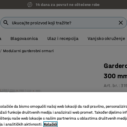
14 dana za povrat ne oštećene robe
a
Blagovaonica
Ulaz i recepcija
Vanjsko okruženje
Modularni garderobni ormari
Gardero
300 m
Art. br.
:
31
Ventilacij
Visoka kv
olačiće da bismo omogućili našoj web lokaciji da radi pravilno, personalizira
Prečka za
žali funkcije društvenih medija i analizirali web promet. Također dijelimo in
štenju naše web lokacije s našim partnerima u oblastima društvenih medij
 i analitičkih aktivnosti.
Kolačići
Boja vrata
:
S