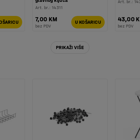
glavnog ključa
Art. br.
:
14
Art. br.
:
14311
7,00 KM
43,00 
KOŠARICU
U KOŠARICU
bez PDV
bez PDV
PRIKAŽI VIŠE