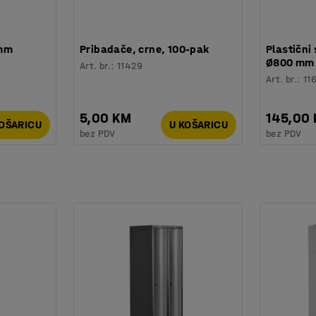
 mm
Pribadače, crne, 100-pak
Plastični 
Ø800 mm
Art. br.
:
11429
Art. br.
:
11
5,00 KM
145,00
KOŠARICU
U KOŠARICU
bez PDV
bez PDV