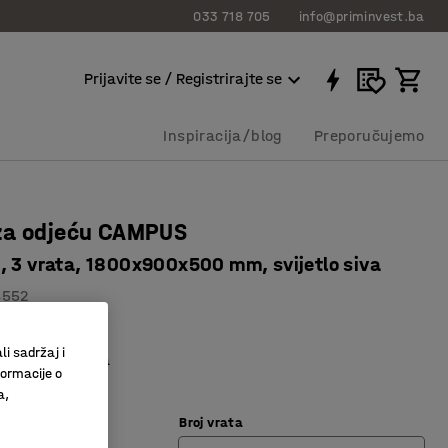
033 718 705
info@priminvest.ba
Prijavite se / Registrirajte se
Inspiracija/blog
Preporučujemo
za odjeću CAMPUS
, 3 vrata, 1800x900x500 mm, svijetlo siva
4552
dizajn
li sadržaj i
 odjeću i polica
formacije o
jem
a,
Broj vrata
vijetlo siva