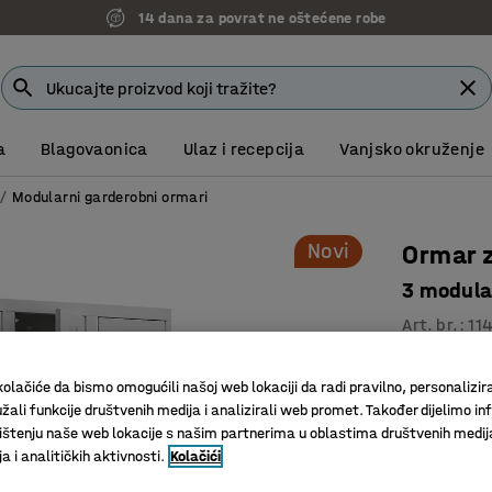
14 dana za povrat ne oštećene robe
a
Blagovaonica
Ulaz i recepcija
Vanjsko okruženje
Modularni garderobni ormari
Novi
Ormar 
3 modula
Art. br.
:
11
Klasičan 
olačiće da bismo omogućili našoj web lokaciji da radi pravilno, personalizira
Prečka za
žali funkcije društvenih medija i analizirali web promet. Također dijelimo in
S postol
štenju naše web lokacije s našim partnerima u oblastima društvenih medij
 i analitičkih aktivnosti.
Kolačići
Boja vrata
:
S