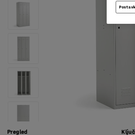
Postavk
Pregled
Klju