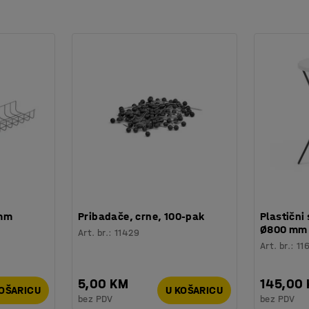
 mm
Pribadače, crne, 100-pak
Plastični 
Ø800 mm
Art. br.
:
11429
Art. br.
:
11
5,00 KM
145,00
KOŠARICU
U KOŠARICU
bez PDV
bez PDV