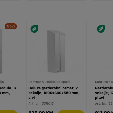
Novi
ija
Dostupan u nekoliko opcija
Dostupan u 
modula, 6
Deluxe garderobni ormar, 2
Garderobn
0 mm,
sekcije, 1900x600x550 mm,
sekcije,
sivi
plavi
Art. br.
:
335013
Art. br.
:
32
823,00 KM
911,00