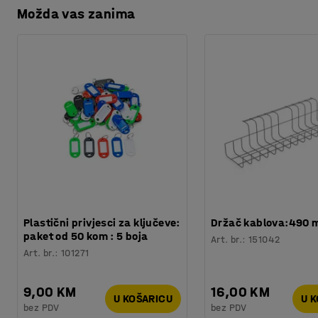
Možda vas zanima
Plastični privjesci za ključeve:
Držač kablova:490
paket od 50 kom : 5 boja
Art. br.
:
151042
Art. br.
:
101271
9,00 KM
16,00 KM
U KOŠARICU
U 
bez PDV
bez PDV