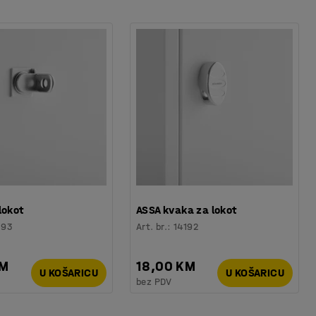
lokot
ASSA kvaka za lokot
193
Art. br.
:
14192
KM
18,00 KM
U KOŠARICU
U KOŠARICU
bez PDV