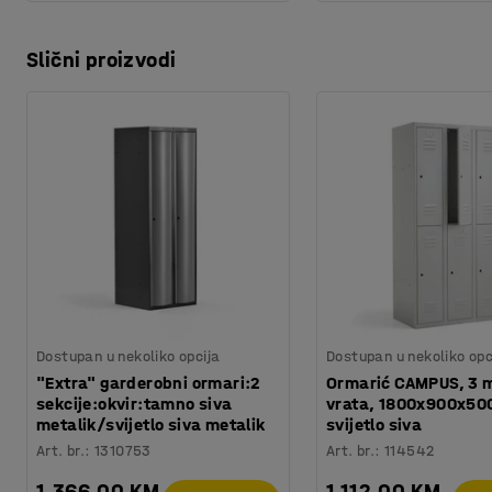
Slični proizvodi
Dostupan u nekoliko opcija
Dostupan u nekoliko opc
"Extra" garderobni ormari:2
Ormarić CAMPUS, 3 
sekcije:okvir:tamno siva
vrata, 1800x900x50
metalik/svijetlo siva metalik
svijetlo siva
Art. br.
:
1310753
Art. br.
:
114542
1.366,00 KM
1.112,00 KM