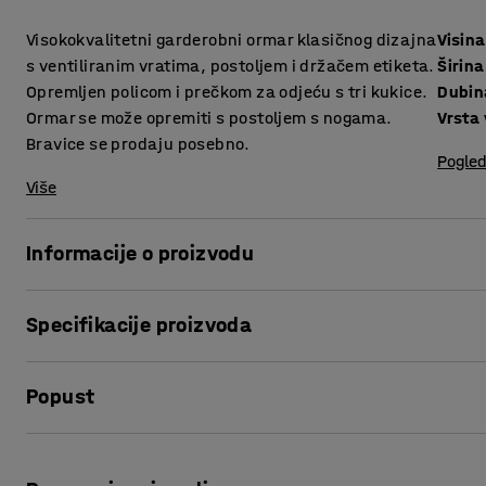
Visokokvalitetni garderobni ormar klasičnog dizajna
Visina
s ventiliranim vratima, postoljem i držačem etiketa.
Širina
Opremljen policom i prečkom za odjeću s tri kukice.
Dubin
Ormar se može opremiti s postoljem s nogama.
Vrsta 
Bravice se prodaju posebno.
Pogled
Više
Informacije o proizvodu
Kompletan garderobni ormar pune visine. Ormar je metalan
Specifikacije proizvoda
praškastom tehnikom. Bojanje praškastom tehnikom daje po
savršeno za javne prostore!
Visina
:
1800
mm
Popust
Širina
:
900
mm
Kompaktan dizajn čini ovaj ormar vrlo isplativom opcijom
Dubina
:
500
mm
Vrsta vrata
:
Ojačani jednostruki lim
Ispis stranice
Ormar je idealan za razna okruženja, kao što su uredi, spo
Debljina vrata
:
17
mm
Zadovoljava osnovne potrebe za spremanjem odjeće, a svak