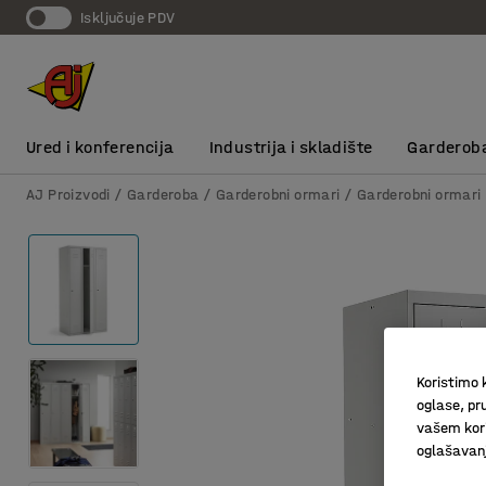
Isključuje PDV
Ured i konferencija
Industrija i skladište
Garderob
AJ Proizvodi
Garderoba
Garderobni ormari
Garderobni ormari
Koristimo k
oglase, pru
vašem kori
oglašavanja