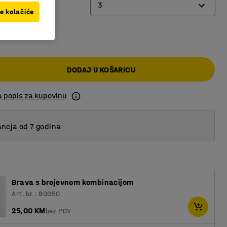
3
ve kolačiće
00 KM
2
3
DODAJ U KOŠARICU
a popis za kupovinu
ncja od 7 godina
Brava s brojevnom kombinacijom
Art. br.: 80050
25,00 KM
bez PDV