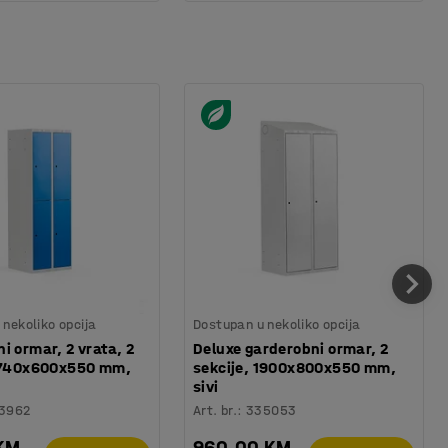
nekoliko opcija
Dostupan u nekoliko opcija
i ormar, 2 vrata, 2
Deluxe garderobni ormar, 2
 1740x600x550 mm,
sekcije, 1900x800x550 mm,
sivi
3962
Art. br.
:
335053
 KM
960,00 KM