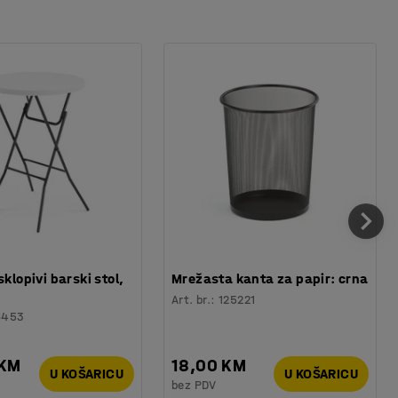
sklopivi barski stol,
Mrežasta kanta za papir: crna
Art. br.
:
125221
6453
 KM
18,00 KM
U KOŠARICU
U KOŠARICU
bez PDV