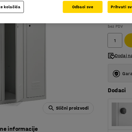
e kolačića
Odbaci sve
Prihvati s
1.028,
bez PDV
Dodaj n
Gara
Dodaci
Slični proizvodi
čne informacije