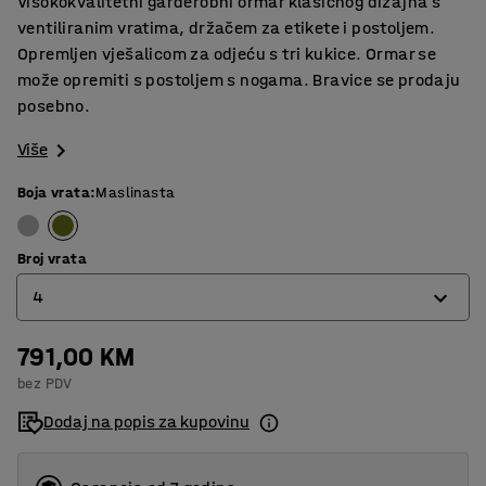
Visokokvalitetni garderobni ormar klasičnog dizajna s
ventiliranim vratima, držačem za etikete i postoljem.
Opremljen vješalicom za odjeću s tri kukice. Ormar se
može opremiti s postoljem s nogama. Bravice se prodaju
posebno.
Više
Boja vrata
:
Maslinasta
Broj vrata
4
791,00 KM
4
bez PDV
6
Dodaj na popis za kupovinu