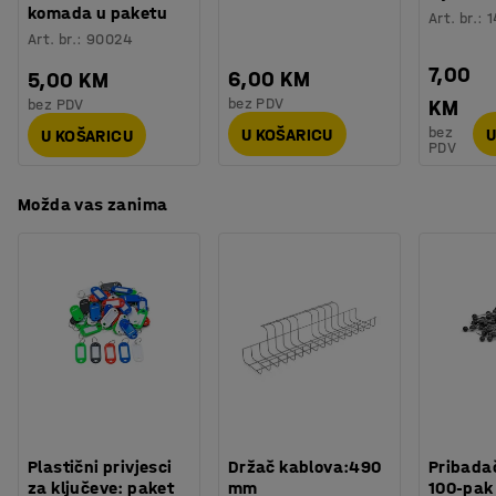
komada u paketu
Potreban broj osoba
:
2
Art. br.
:
1
Art. br.
:
90024
Procjena vremena
:
10
Min
Odaberite način zaključavanja koji najbolje odgovara
Težina
:
46
kg
7,00
vašim potrebama!
6,00 KM
5,00 KM
Montaža
:
Dolazi sastavljeno
bez PDV
bez PDV
KM
Testirano
:
EN 16121:2023
bez
U KOŠARICU
U
U KOŠARICU
PDV
Možda vas zanima
Plastični privjesci
Držač kablova:490
Pribadač
za ključeve: paket
mm
100-pak