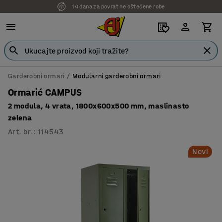
14 dana za povrat ne oštećene robe
Garderobni ormari
Modularni garderobni ormari
Ormarić CAMPUS
2 modula, 4 vrata, 1800x600x500 mm, maslinasto
zelena
Art. br.
:
114543
Novi