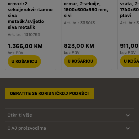
ormari:2
ormar, 2 sekcije,
vrata, 2
sekcije:okvir:tamno
1900x600x550 mm,
1740x6
siva
sivi
plavi
metalik/svijetlo
Art. br.
:
335013
Art. br.
:
3
siva metalik
Art. br.
:
1310753
823,00 KM
911,00
1.366,00 KM
bez PDV
bez PDV
bez PDV
U KOŠARICU
U KOŠ
U KOŠARICU
OBRATITE SE KORISNIČKOJ PODRŠCI
Otkriti više
O AJ proizvodima