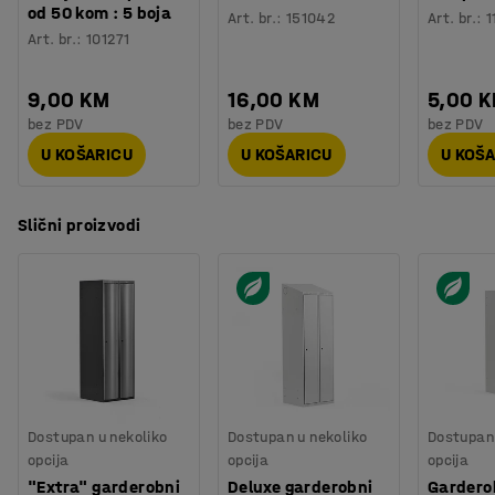
od 50 kom : 5 boja
Art. br.
:
151042
Art. br.
:
1
Art. br.
:
101271
9,00 KM
16,00 KM
5,00 
bez PDV
bez PDV
bez PDV
U KOŠARICU
U KOŠARICU
U KOŠ
Slični proizvodi
Dostupan u nekoliko
Dostupan u nekoliko
Dostupan 
opcija
opcija
opcija
"Extra" garderobni
Deluxe garderobni
Gardero