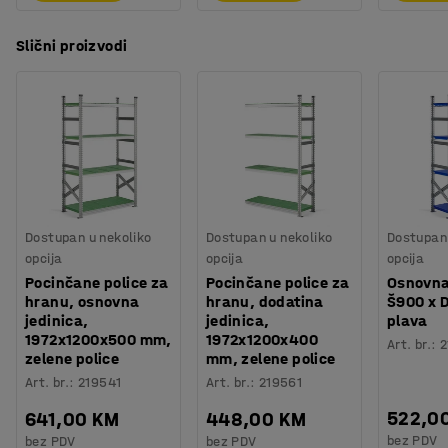
Slični proizvodi
Dostupan u nekoliko
Dostupan u nekoliko
Dostupan 
opcija
opcija
opcija
Pocinčane police za
Pocinčane police za
Osnovna
hranu, osnovna
hranu, dodatina
Š900 x
jedinica,
jedinica,
plava
1972x1200x500 mm,
1972x1200x400
Art. br.
:
2
zelene police
mm, zelene police
Art. br.
:
219541
Art. br.
:
219561
522,0
641,00 KM
448,00 KM
bez PDV
bez PDV
bez PDV