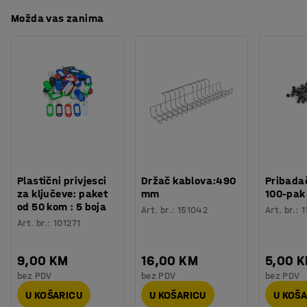
Možda vas zanima
Plastični privjesci
Držač kablova:490
Pribadač
za ključeve: paket
mm
100-pak
od 50 kom : 5 boja
Art. br.
:
151042
Art. br.
:
1
Art. br.
:
101271
9,00 KM
16,00 KM
5,00 
bez PDV
bez PDV
bez PDV
U KOŠARICU
U KOŠARICU
U KOŠ