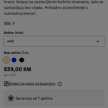
hrane. Dolaze sa sastavljenim bočnim stranama, lako se
sastavljaju bez vijaka. Prikladno za korištenje u
rashladnoj komori.
Više
Dubina (mm)
400
Boja polica
:
Žuta
400
500
539,00 KM
600
bez PDV
Dodaj na popis za kupovinu
Garancja od 7 godina