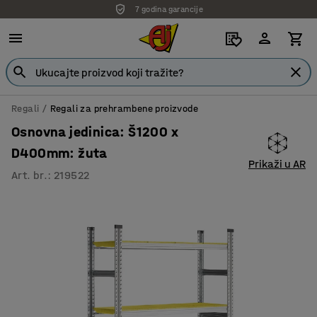
7 godina garancije
Regali
Regali za prehrambene proizvode
Osnovna jedinica: Š1200 x
D400mm: žuta
Prikaži u AR
Art. br.
:
219522