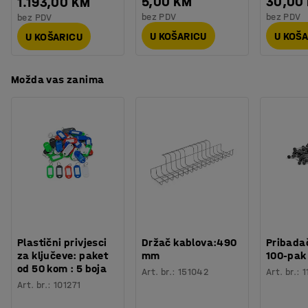
5,00 KM
30,00
1.193,00 KM
osnovne jedinice i širina police + 10 mm za dodatne
bez PDV
bez PDV
bez PDV
jedinice.
U KOŠARICU
U KOŠ
U KOŠARICU
Možda vas zanima
Plastični privjesci
Držač kablova:490
Pribadač
za ključeve: paket
mm
100-pak
od 50 kom : 5 boja
Art. br.
:
151042
Art. br.
:
1
Art. br.
:
101271