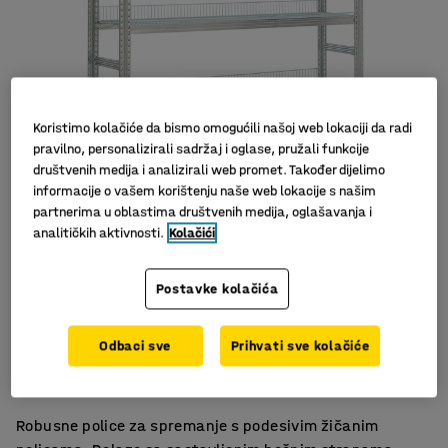
Koristimo kolačiće da bismo omogućili našoj web lokaciji da radi
pravilno, personalizirali sadržaj i oglase, pružali funkcije
društvenih medija i analizirali web promet. Također dijelimo
informacije o vašem korištenju naše web lokacije s našim
Slični proizvodi
partnerima u oblastima društvenih medija, oglašavanja i
analitičkih aktivnosti.
Kolačići
Postavke kolačića
Nisu potrebni vijci
Odbaci sve
Prihvati sve kolačiće
Podesive police
Više opcija
Robusne police za spremanje s podesivim žičanim