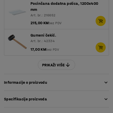
Pocinčana dodatna polica, 1200x400
mm
Art. br.: 216652
215,00 KM
bez PDV
Gumeni čekić.
Art. br.: 42334
17,00 KM
bez PDV
PRIKAŽI VIŠE
Informacije o proizvodu
Čvrsta osnovna jedinica koja kombinira visoku nosivost
Specifikacije proizvoda
uz malu težinu. Sa širokim rasponom dodataka, lako je
sastaviti vrlo fleksibilne i prilagodljive police kako bi se
Visina
:
1972
mm
postiglo fleksibilno rješenje za spremanje. To znači da