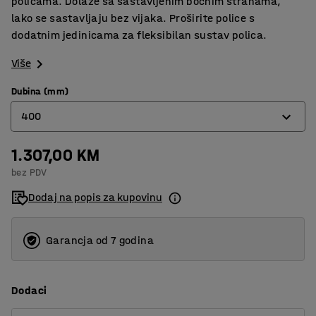
policama. Dolaze sa sastavljenim bočnim stranama,
lako se sastavljaju bez vijaka. Proširite police s
dodatnim jedinicama za fleksibilan sustav polica.
Više
Dubina (mm)
400
1.307,00 KM
400
bez PDV
500
Dodaj na popis za kupovinu
Garancja od 7 godina
Dodaci