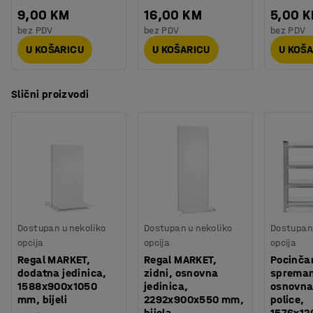
9,00 KM
16,00 KM
5,00 
bez PDV
bez PDV
bez PDV
U KOŠARICU
U KOŠARICU
U KOŠ
Slični proizvodi
Dostupan u nekoliko
Dostupan u nekoliko
Dostupan 
opcija
opcija
opcija
Regal MARKET,
Regal MARKET,
Pocinčan
dodatna jedinica,
zidni, osnovna
spreman
1588x900x1050
jedinica,
osnovna 
mm, bijeli
2292x900x550 mm,
police,
bijela
1576x1