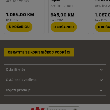
Art. br.
:
211022
Art. br.
:
211011
Art. br.
:
2
1.054,00 KM
945,00 KM
1.087,
bez PDV
bez PDV
bez PDV
U KOŠARICU
U KOŠARICU
U KOŠ
OBRATITE SE KORISNIČKOJ PODRŠCI
Otkriti više
O AJ proizvodima
Uvjeti prodaje